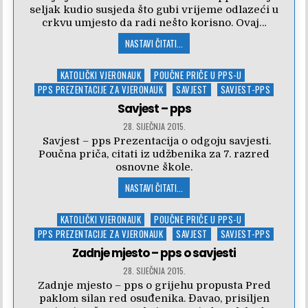
seljak kudio susjeda što gubi vrijeme odlazeći u
crkvu umjesto da radi nešto korisno. Ovaj…
NASTAVI ČITATI...
Posted
KATOLIČKI VJERONAUK
POUČNE PRIČE U PPS-U
in
PPS PREZENTACIJE ZA VJERONAUK
SAVJEST
SAVJEST-PPS
Savjest – pps
28. SIJEČNJA 2015.
Savjest – pps Prezentacija o odgoju savjesti.
Poučna priča, citati iz udžbenika za 7. razred
osnovne škole.
NASTAVI ČITATI...
Posted
KATOLIČKI VJERONAUK
POUČNE PRIČE U PPS-U
in
PPS PREZENTACIJE ZA VJERONAUK
SAVJEST
SAVJEST-PPS
Zadnje mjesto – pps o savjesti
28. SIJEČNJA 2015.
Zadnje mjesto – pps o grijehu propusta Pred
paklom silan red osuđenika. Đavao, prisiljen