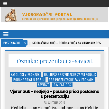
VJERONAUČNI PORTAL
stranice za vjeronauk namjenjene svim ljudima dobre volje
022-10-26
PREZENTACIJE
SIROMAŠNI MLADIĆ – POUČNA PRIČA ZA VJERONAUK PPS
2021-0
Oznaka:
prezentacija-savjest
Posted
KATOLIČKI VJERONAUK
NAJLJEPŠE PREZENTACIJE ZA VJERONAUK
in
POUČNE PRIČE U PPS-U
PPS PREZENTACIJE ZA VJERONAUK
SAVJEST
SAVJEST-PPS
Vjeronauk – nedjelja – poučna priča posložena
u prezentaciju
28. SIJEČNJA 2015.
Nedjelja – dan za molitvu i odmor – pps Neki je