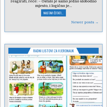
reagirati, reče: – Ostalo je samo jedno slobodno
mjesto, i logično je…
NASTAVI ČITATI...
Navigacija
Newer posts →
objava
RADNI LISTOVI ZA VJERONAUK