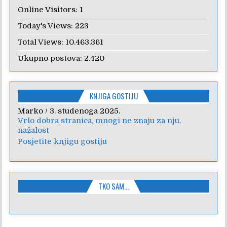
Online Visitors:
1
Today's Views:
223
Total Views:
10.463.361
Ukupno postova:
2.420
KNJIGA GOSTIJU
Anica
/
7. veljače 2024.
Poštovanje, draga kolegice! Hvala Vam na
nesebičnom radu i promoviranju...
Posjetite knjigu gostiju
TKO SAM…