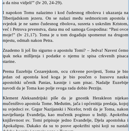
a da nisu vidjeli'” (Iv 20, 24-29).
I napokon Tomu nalazimo i kod čudesnog ribolova i ukazanja na
Tiberijadskom jezeru. On se nalazi među sedmoricom apostola i
svjedok je ne samo čudesnog ribolova, susreta s uskrslim Kristom,
već i Petrova prvenstva, dana mu od samoga Gospodina: “Pasi ovce
moje!” (Iv 21,17). Toma je u tom događaju spomenut na drugom
mjestu, odmah nakon Petra.
Znademo li još što sigurno o apostolu Tomi? – Jedva! Navest ćemo
ipak neka mišljenja i podatke o njemu iz spisa crkvenih pisaca
starine.
Prema Euzebiju Cezarejskom, ocu crkvene povijesti, Toma je bio
jedan od apostola kod koga je bio poučen o Isusovu nauku
apostolski učenik Panias, kasnije i sam pisac. Nadalje Euzebije
navodi da je Toma kao polje svoga rada dobio Perziju.
Klement Aleksandrijski piše da je gnostik Herakleon nijekao
mučeništvo apostola Tome. Međutim, jača i općenitija predaja, kojoj
su svjedoci sv. Grgur Nazijanski i Nicefor, tvrdi da je Toma, nakon
naviještanja Evanđelja, kao mučenik poginuo u Indiji. Apokrifna
književnost sv. Tomi pripisuje jedno Evanđelje, Djela apostolska i
Apokalipsu. Dakako da su to posve apokrifni spisi koji su nastali