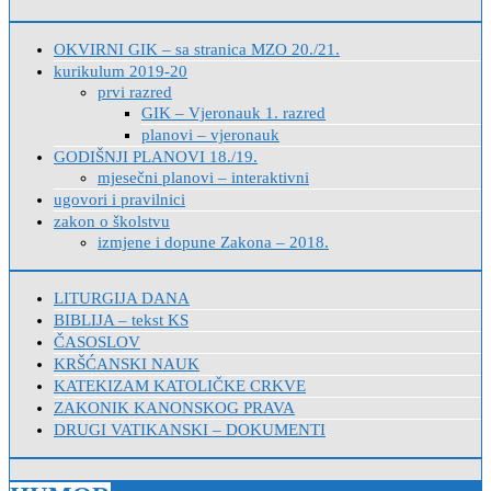
OKVIRNI GIK – sa stranica MZO 20./21.
kurikulum 2019-20
prvi razred
GIK – Vjeronauk 1. razred
planovi – vjeronauk
GODIŠNJI PLANOVI 18./19.
mjesečni planovi – interaktivni
ugovori i pravilnici
zakon o školstvu
izmjene i dopune Zakona – 2018.
LITURGIJA DANA
BIBLIJA – tekst KS
ČASOSLOV
KRŠĆANSKI NAUK
KATEKIZAM KATOLIČKE CRKVE
ZAKONIK KANONSKOG PRAVA
DRUGI VATIKANSKI – DOKUMENTI