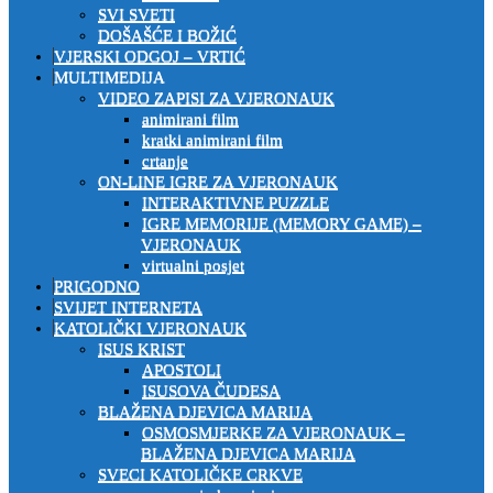
SVI SVETI
DOŠAŠĆE I BOŽIĆ
VJERSKI ODGOJ – VRTIĆ
MULTIMEDIJA
VIDEO ZAPISI ZA VJERONAUK
animirani film
kratki animirani film
crtanje
ON-LINE IGRE ZA VJERONAUK
INTERAKTIVNE PUZZLE
IGRE MEMORIJE (MEMORY GAME) –
VJERONAUK
virtualni posjet
PRIGODNO
SVIJET INTERNETA
KATOLIČKI VJERONAUK
ISUS KRIST
APOSTOLI
ISUSOVA ČUDESA
BLAŽENA DJEVICA MARIJA
OSMOSMJERKE ZA VJERONAUK –
BLAŽENA DJEVICA MARIJA
SVECI KATOLIČKE CRKVE