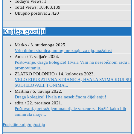
Today's Views:
1
Total Views:
10.463.139
Ukupno postova:
2.420
Knjiga gostiju
Marko
/
3. studenoga 2025.
Vrlo dobra stranica, mnogi ne znaju za nju, nažalost
Anica
/
7. veljače 2024.
Poštovanje, draga kolegice! Hvala Vam na nesebičnom radu i
promoviranju...
ZLATKO POLONIJO
/
14. kolovoza 2023.
VRLO EDUKATIVNA STRANICA, HVALA SVIMA KOJI SU
SUDJELOVALI, I ONIMA...
Martina
/
6. travnja 2022.
Draga kolegice! Hvala na nesebičnom dijeljenju!
edita
/
22. prosinca 2021.
Poštovani, pretražujem materijale vezene za Božić kako bih
animirala moje...
Posjetite knjigu gostiju