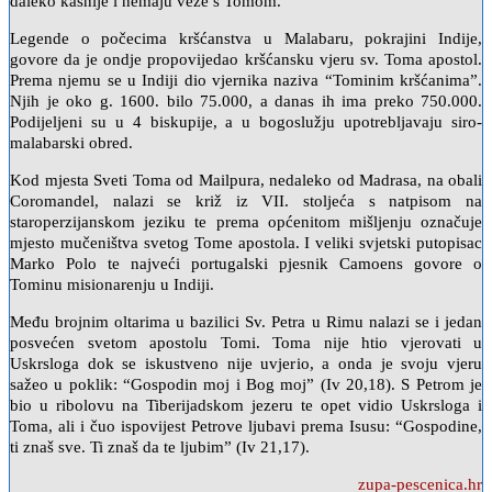
daleko kasnije i nemaju veze s Tomom.
Legende o počecima kršćanstva u Malabaru, pokrajini Indije,
govore da je ondje propovijedao kršćansku vjeru sv. Toma apostol.
Prema njemu se u Indiji dio vjernika naziva “Tominim kršćanima”.
Njih je oko g. 1600. bilo 75.000, a danas ih ima preko 750.000.
Podijeljeni su u 4 biskupije, a u bogoslužju upotrebljavaju siro-
malabarski obred.
Kod mjesta Sveti Toma od Mailpura, nedaleko od Madrasa, na obali
Coromandel, nalazi se križ iz VII. stoljeća s natpisom na
staroperzijanskom jeziku te prema općenitom mišljenju označuje
mjesto mučeništva svetog Tome apostola. I veliki svjetski putopisac
Marko Polo te najveći portugalski pjesnik Camoens govore o
Tominu misionarenju u Indiji.
Među brojnim oltarima u bazilici Sv. Petra u Rimu nalazi se i jedan
posvećen svetom apostolu Tomi. Toma nije htio vjerovati u
Uskrsloga dok se iskustveno nije uvjerio, a onda je svoju vjeru
sažeo u poklik: “Gospodin moj i Bog moj” (Iv 20,18). S Petrom je
bio u ribolovu na Tiberijadskom jezeru te opet vidio Uskrsloga i
Toma, ali i čuo ispovijest Petrove ljubavi prema Isusu: “Gospodine,
ti znaš sve. Ti znaš da te ljubim” (Iv 21,17).
zupa-pescenica.hr