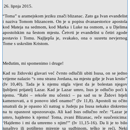
26. lipnja 2015.
“Toma” u aramejskom jeziku znači blizanac. Zato ga Ivan evanđelist
i naziva Tomom blizancem. On je u popisu dvanaestorice apostola
kod Mateja na sedmom, kod Marka i Luke na osmom, a u Djelima
apostolskim na šestom mjestu. Četvrti je evanđelist u četiri zgode
postavio i Tomu. Najljepša je, svakako, ona o susretu nevjernog
Tome s uskrslim Kristom.
Međutim, mi spomenimo i druge!
Kad su židovski glavari već čvrsto odlučili ubiti Isusa, on se jedno
vrijeme nalazio “s onu stranu Jordana, na mjestu gdje je Ivan krstio”
(Iv 10,40). Tada je k njemu stigla vijest da je bolestan njegov
ljubljeni prijatelj Lazar. Kad je Lazar umro, Isus je odlučio poći k
njemu. “Rabi – rekoše mu učenici – pa sad su te Židovi htjeli
kamenovati, a ti ponovo ideš onamo!” (Iv 11,8). Apostoli su očito
smatrali da je opasno ići natrag u Judeju pa Isusa nekako diskretno
na tu opasnost upozoravaju. Ali kad Isus odlučno reče: “Lazar je
umro, hajdemo k njemu! Toma, zvani Blizanac, reče suučenicima:
‘Hajdemo i mi da umremo s njim!'” (Iv 11,15-16). Da li je to bilo
junaštvo ili potišteno mirenje sa sudbinom, teško je reći. Neki