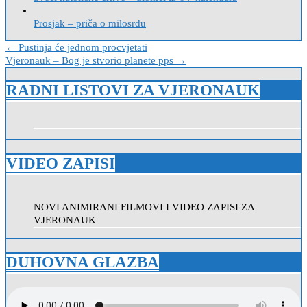
Prosjak – priča o milosrđu
Navigacija
← Pustinja će jednom procvjetati
Vjeronauk – Bog je stvorio planete pps →
objava
RADNI LISTOVI ZA VJERONAUK
VIDEO ZAPISI
NOVI ANIMIRANI FILMOVI I VIDEO ZAPISI ZA
VJERONAUK
DUHOVNA GLAZBA