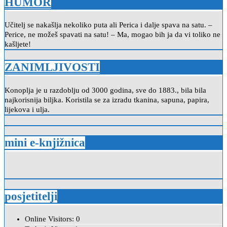
HUMOR
Učitelj se nakašlja nekoliko puta ali Perica i dalje spava na satu. –
Perice, ne možeš spavati na satu! – Ma, mogao bih ja da vi toliko ne
kašljete!
ZANIMLJIVOSTI
Konoplja je u razdoblju od 3000 godina, sve do 1883., bila bila
najkorisnija biljka. Koristila se za izradu tkanina, sapuna, papira,
lijekova i ulja.
mini e-knjižnica
posjetitelji
Online Visitors:
0