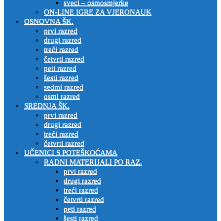
sveci – osmosmjerke
ON-LINE IGRE ZA VJERONAUK
OSNOVNA ŠK.
prvi razred
drugi razred
treći razred
četvrti razred
peti razred
šesti razred
sedmi razred
osmi razred
SREDNJA ŠK.
prvi razred
drugi razred
treći razred
četvrti razred
UČENICI S POTEŠKOĆAMA
RADNI MATERIJALI PO RAZ.
prvi razred
drugi razred
treći razred
četvrti razred
peti razred
šesti razred