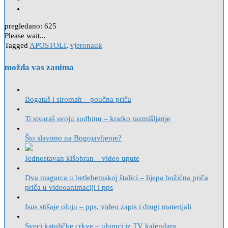
pregledano:
625
Please wait...
Tagged
APOSTOLI
,
vjeronauk
možda vas zanima
Bogataš i siromah – poučna priča
Ti stvaraš svoju sudbinu – kratko razmišljanje
Što slavimo na Bogojavljenje?
Jednostavan kišobran – video upute
Dva magarca u betlehemskoj štalici – lijepa božićna priča
priča u videoanimaciji i pps
Isus stišaje oluju – pps, video zapis i drugi materijali
Sveci katoličke crkve – ulomci iz TV kalendara