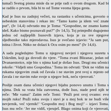
tumači Svetog pisma misle da se prije radi o ovom drugom. Kad bi
se radilo o prvom, bila bi to od Tome veoma lijepa gesta.
Kad je Isus na zadnjoj večeri, na rastanku s učenicima, govorio o
nebeskim stanovima i rekao im: “Tamo kamo ja idem već znate
put”, (Iv 14,4) odvratio mu je Toma: “Gospodine, ne znamo kamo
ideš. Kako bismo poznavali put?” (Iv 14,5). Toj primjedbi dugujemo
jednu od najljepših Isusovih izjava, koja je za sve njegove
sljedbenike tako mjerodavna. Isus je svečano izjavio: “Ja sam put,
istina i život. Nitko ne dolazi k Ocu osim po meni” (Iv 14,6).
A sada pogledajmo Tomu u njegovoj nevjeri i njegovu susretu s
Uskrslim, koji ga dovodi do vjere. “Toma zvani Blizanac, jedan od
Dvanaestorice, nije bio s njima kad je došao Isus. Drugi mu učenici
rekoše: ‘Vidjeli smo Gospodina.’ Toma im odvrati: ‘Dok ne vidim na
rukama njegovim znak od čavala i ne stavim prst svoj u mjesto od
čavala i ne stavim ruke svoje u njegov bok, neću vjerovati.’
Poslije osam dana učenici njegovi bijahu ponovo unutra i Toma s
njima. Dok su vrata bila zatvorena, dođe Isus, stade pred njih te
reče: ‘Mir vama!’ Zatim reče Tomi: ‘Pruži prst svoj ovamo: evo
mojih ruku! Pruži ruku svoju i stavi je u moj bok te ne budi više
nevjernik, već vjernik!’ ‘Gospodin moj i Bog moj!’ – izjavi Toma.
Isus mu reče: ‘Jer me vidiš, vjeruješ. Blago onima koji će vjerovati,