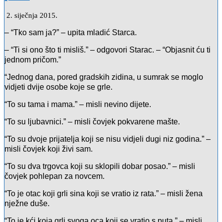
2. siječnja 2015.
– “Tko sam ja?” – upita mladić Starca.
– “Ti si ono što ti misliš.” – odgovori Starac. – “Objasnit ću ti
jednom pričom.”
“Jednog dana, pored gradskih zidina, u sumrak se moglo
vidjeti dvije osobe koje se grle.
“To su tama i mama.” – misli nevino dijete.
“To su ljubavnici.” – misli čovjek pokvarene mašte.
“To su dvoje prijatelja koji se nisu vidjeli dugi niz godina.” –
misli čovjek koji živi sam.
“To su dva trgovca koji su sklopili dobar posao.” – misli
čovjek pohlepan za novcem.
“To je otac koji grli sina koji se vratio iz rata.” – misli žena
nježne duše.
“To je kći koja grli svoga oca koji se vratio s puta.” – misli