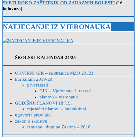
SVETI ROKO ZAŠTITNIK OD ZARAZNIH BOLESTI
(16.
kolovoza)
NATJECANJE IZ VJERONAUKA
ŠKOLSKI KALENDAR 24/25
OKVIRNI GIK – sa stranica MZO 20./21.
kurikulum 2019-20
prvi razred
GIK – Vjeronauk 1. razred
planovi – vjeronauk
GODIŠNJI PLANOVI 18./19.
mjesečni planovi – interaktivni
ugovori i pravilnici
zakon o školstvu
izmjene i dopune Zakona – 2018.