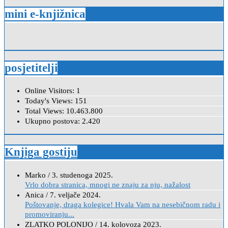
mini e-knjižnica
posjetitelji
Online Visitors:
1
Today's Views:
151
Total Views:
10.463.800
Ukupno postova:
2.420
Knjiga gostiju
Marko
/
3. studenoga 2025.
Vrlo dobra stranica, mnogi ne znaju za nju, nažalost
Anica
/
7. veljače 2024.
Poštovanje, draga kolegice! Hvala Vam na nesebičnom radu i
promoviranju...
ZLATKO POLONIJO
/
14. kolovoza 2023.