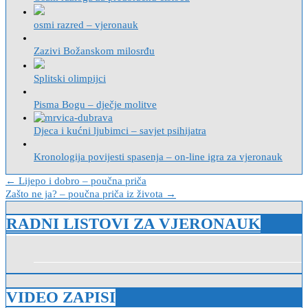
osmi razred – vjeronauk
Zazivi Božanskom milosrđu
Splitski olimpijci
Pisma Bogu – dječje molitve
Djeca i kućni ljubimci – savjet psihijatra
Kronologija povijesti spasenja – on-line igra za vjeronauk
Navigacija
← Lijepo i dobro – poučna priča
Zašto ne ja? – poučna priča iz života →
objava
RADNI LISTOVI ZA VJERONAUK
VIDEO ZAPISI