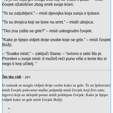
čovjek ožalošćen zbog smrti svoje kćeri.
“To su zaljubljeni.” – misli djevojka koja sanja o ljubavi.
“To su dvojica koji se bore na smrt.” – mislli ubojica.
“Tko zna zašto se grle?” – misli uskogrudni čovjek.
“Kako je lijepo vidjeti dvije osobe koje se grle.” – misli čovjek
Božji.
– “Svatko misli,” – zaključi Starac – “ovisno o sebi što je.
Pronikni u svoje misli: ti možeš reći puno više o tome tko si
nego li tvoj učitelj. “
Što tko vidi
– pps
U sumrak se moglo vidjeti dvije osobe kako se grle. To su ljubavnici
misli čovjek pokvarne mašte; prijatelji misli čovjek koji živi sam;
trgovci koji su sklopili posao misli pohlepan čovjek. Kako je lijepo
vidjeti kako se grle misli čovjek Božji.