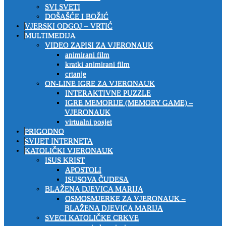
SVI SVETI
DOŠAŠĆE I BOŽIĆ
VJERSKI ODGOJ – VRTIĆ
MULTIMEDIJA
VIDEO ZAPISI ZA VJERONAUK
animirani film
kratki animirani film
crtanje
ON-LINE IGRE ZA VJERONAUK
INTERAKTIVNE PUZZLE
IGRE MEMORIJE (MEMORY GAME) –
VJERONAUK
virtualni posjet
PRIGODNO
SVIJET INTERNETA
KATOLIČKI VJERONAUK
ISUS KRIST
APOSTOLI
ISUSOVA ČUDESA
BLAŽENA DJEVICA MARIJA
OSMOSMJERKE ZA VJERONAUK –
BLAŽENA DJEVICA MARIJA
SVECI KATOLIČKE CRKVE