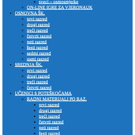
sveci – osmosmjerke
ON-LINE IGRE ZA VJERONAUK
OSNOVNA ŠK.
prvi razred
drugi razred
treći razred
četvrti razred
peti razred
šesti razred
sedmi razred
osmi razred
SREDNJA ŠK.
prvi razred
drugi razred
treći razred
četvrti razred
UČENICI S POTEŠKOĆAMA
RADNI MATERIJALI PO RAZ.
prvi razred
drugi razred
treći razred
četvrti razred
peti razred
šesti razred