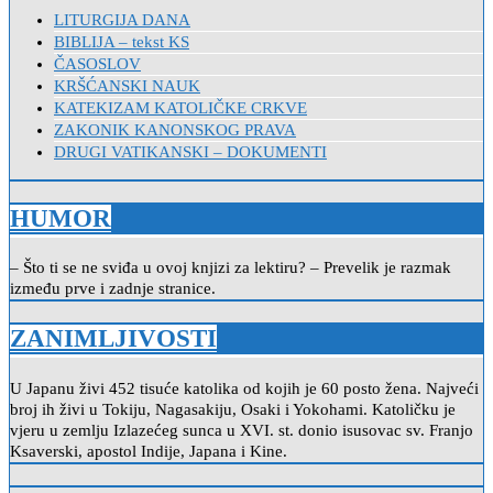
LITURGIJA DANA
BIBLIJA – tekst KS
ČASOSLOV
KRŠĆANSKI NAUK
KATEKIZAM KATOLIČKE CRKVE
ZAKONIK KANONSKOG PRAVA
DRUGI VATIKANSKI – DOKUMENTI
HUMOR
– Što ti se ne sviđa u ovoj knjizi za lektiru? – Prevelik je razmak
između prve i zadnje stranice.
ZANIMLJIVOSTI
U Japanu živi 452 tisuće katolika od kojih je 60 posto žena. Najveći
broj ih živi u Tokiju, Nagasakiju, Osaki i Yokohami. Katoličku je
vjeru u zemlju Izlazećeg sunca u XVI. st. donio isusovac sv. Franjo
Ksaverski, apostol Indije, Japana i Kine.