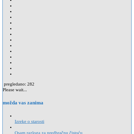
pregledano:
282
Please wait...
možda vas zanima
Izreke o starosti
Osam razloga za predbračnu čistoću