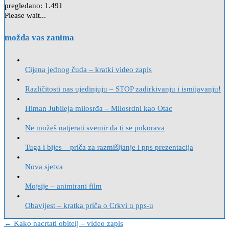
pregledano:
1.491
Please wait...
možda vas zanima
Cijena jednog čuda – kratki video zapis
Različitosti nas ujedinjuju – STOP zadirkivanju i ismijavanju!
Himan Jubileja milosrđa – Milosrdni kao Otac
Ne možeš natjerati svemir da ti se pokorava
Tuga i bijes – priča za razmišljanje i pps prezentacija
Nova sjetva
Mojsije – animirani film
Obavijest – kratka priča o Crkvi u pps-u
Navigacija
← Kako nacrtati obitelj – video zapis