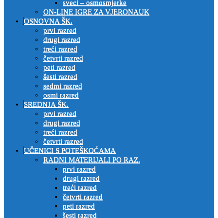
sveci – osmosmjerke
ON-LINE IGRE ZA VJERONAUK
OSNOVNA ŠK.
prvi razred
drugi razred
treći razred
četvrti razred
peti razred
šesti razred
sedmi razred
osmi razred
SREDNJA ŠK.
prvi razred
drugi razred
treći razred
četvrti razred
UČENICI S POTEŠKOĆAMA
RADNI MATERIJALI PO RAZ.
prvi razred
drugi razred
treći razred
četvrti razred
peti razred
šesti razred