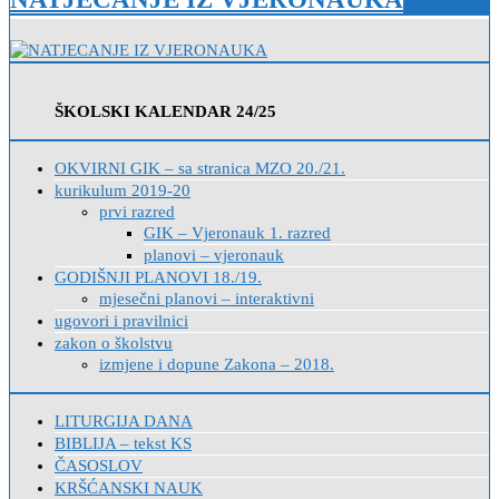
ŠKOLSKI KALENDAR 24/25
OKVIRNI GIK – sa stranica MZO 20./21.
kurikulum 2019-20
prvi razred
GIK – Vjeronauk 1. razred
planovi – vjeronauk
GODIŠNJI PLANOVI 18./19.
mjesečni planovi – interaktivni
ugovori i pravilnici
zakon o školstvu
izmjene i dopune Zakona – 2018.
LITURGIJA DANA
BIBLIJA – tekst KS
ČASOSLOV
KRŠĆANSKI NAUK