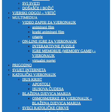
SVI SVETI
DOŠAŠĆE I BOŽIĆ
VJERSKI ODGOJ – VRTIĆ
MULTIMEDIJA
VIDEO ZAPISI ZA VJERONAUK
animirani film
kratki animirani film
crtanje
ON-LINE IGRE ZA VJERONAUK
INTERAKTIVNE PUZZLE
IGRE MEMORIJE (MEMORY GAME) –
VJERONAUK
virtualni posjet
PRIGODNO
SVIJET INTERNETA
KATOLIČKI VJERONAUK
ISUS KRIST
APOSTOLI
ISUSOVA ČUDESA
BLAŽENA DJEVICA MARIJA
OSMOSMJERKE ZA VJERONAUK –
BLAŽENA DJEVICA MARIJA
SVECI KATOLIČKE CRKVE