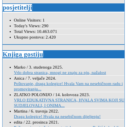
posjetitelji
Online Visitors:
1
Today's Views:
290
Total Views:
10.463.071
Ukupno postova:
2.420
Knjiga gostiju
Marko
/
3. studenoga 2025.
Vrlo dobra stranica, mnogi ne znaju za nju, nažalost
Anica
/
7. veljače 2024.
Poštovanje, draga kolegice! Hvala Vam na nesebičnom radu i
promoviranju...
ZLATKO POLONIJO
/
14. kolovoza 2023.
VRLO EDUKATIVNA STRANICA, HVALA SVIMA KOJI SU
SUDJELOVALI, I ONIMA...
Martina
/
6. travnja 2022.
Draga kolegice! Hvala na nesebičnom dijeljenju!
edita
/
22. prosinca 2021.