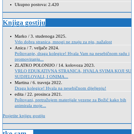
Ukupno postova:
2.420
Knjiga gostiju
Marko
/
3. studenoga 2025.
Vrlo dobra stranica, mnogi ne znaju za nju, nažalost
Anica
/
7. veljače 2024.
Poštovanje, draga kolegice! Hvala Vam na nesebičnom radu i
promoviranju...
ZLATKO POLONIJO
/
14. kolovoza 2023.
VRLO EDUKATIVNA STRANICA, HVALA SVIMA KOJI SU
SUDJELOVALI, I ONIMA...
Martina
/
6. travnja 2022.
Draga kolegice! Hvala na nesebičnom dijeljenju!
edita
/
22. prosinca 2021.
Poštovani, pretražujem materijale vezene za Božić kako bih
animirala moje...
Posjetite knjigu gostiju
tko sam…