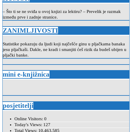
– Što ti se ne sviđa u ovoj knjizi za lektiru? – Prevelik je razmak
između prve i zadnje stranice.
ZANIMLJIVOSTI
Statistike pokazuju da ljudi koji najčešće ginu u pljačkama banaka
jesu pljačkaši. Dakle, ne kradi i smanjiti ćeš rizik da budeš ubijen u
pljački banke.
mini e-knjižnica
posjetitelji
Online Visitors:
0
Today's Views:
127
Total Views:
10.463.585