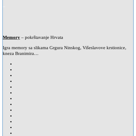
–
Memory
– pokrštavanje Hrvata
Igra memory sa slikama Grgura Ninskog, Višeslavove krstionice,
kneza Branimira…