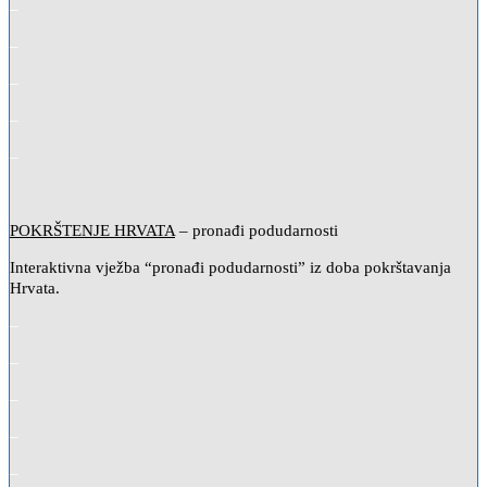
–
–
–
–
–
POKRŠTENJE HRVATA
– pronađi podudarnosti
Interaktivna vježba “pronađi podudarnosti” iz doba pokrštavanja
Hrvata.
–
–
–
–
–