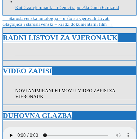
Kutić za vjeronauk – učenici s poteškoćama 6. razred
Navigacija
← Staroslavenska mitologija – u što su vjerovali Hrvati
Glagoljica i staroslavenski – kratki dokumentarni film →
objava
RADNI LISTOVI ZA VJERONAUK
VIDEO ZAPISI
NOVI ANIMIRANI FILMOVI I VIDEO ZAPISI ZA
VJERONAUK
DUHOVNA GLAZBA