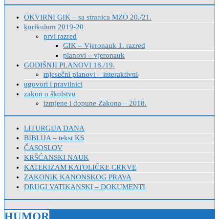
OKVIRNI GIK – sa stranica MZO 20./21.
kurikulum 2019-20
prvi razred
GIK – Vjeronauk 1. razred
planovi – vjeronauk
GODIŠNJI PLANOVI 18./19.
mjesečni planovi – interaktivni
ugovori i pravilnici
zakon o školstvu
izmjene i dopune Zakona – 2018.
LITURGIJA DANA
BIBLIJA – tekst KS
ČASOSLOV
KRŠĆANSKI NAUK
KATEKIZAM KATOLIČKE CRKVE
ZAKONIK KANONSKOG PRAVA
DRUGI VATIKANSKI – DOKUMENTI
HUMOR