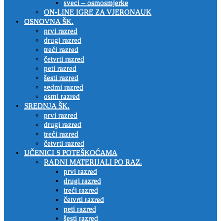
sveci – osmosmjerke
ON-LINE IGRE ZA VJERONAUK
OSNOVNA ŠK.
prvi razred
drugi razred
treći razred
četvrti razred
peti razred
šesti razred
sedmi razred
osmi razred
SREDNJA ŠK.
prvi razred
drugi razred
treći razred
četvrti razred
UČENICI S POTEŠKOĆAMA
RADNI MATERIJALI PO RAZ.
prvi razred
drugi razred
treći razred
četvrti razred
peti razred
šesti razred