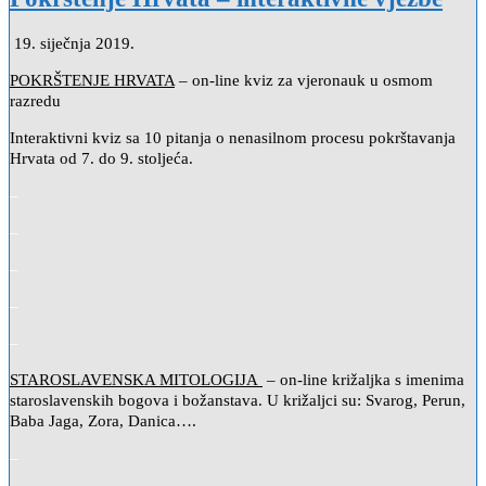
19. siječnja 2019.
POKRŠTENJE HRVATA
– on-line kviz za vjeronauk u osmom
razredu
Interaktivni kviz sa 10 pitanja o nenasilnom procesu pokrštavanja
Hrvata od 7. do 9. stoljeća.
–
–
–
–
–
STAROSLAVENSKA MITOLOGIJA
– on-line križaljka s imenima
staroslavenskih bogova i božanstava. U križaljci su: Svarog, Perun,
Baba Jaga, Zora, Danica….
–