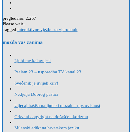
pregledano:
2.257
Please wait...
Tagged
interaktivne vježbe za vjeronauk
možda vas zanima
Ljubi me kakav jesi
Psalam 23 – usporedba TV kanal 23
Svećenik je uvijek kriv!
Nedjelja Dobrog pastira
Utjecaj hašiša na ljudski mozak – pps ovisnost
Crkveni copyright na došašće i korizmu
Milanski edikt na hrvatskom jeziku