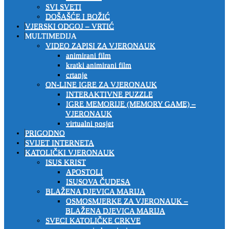
SVI SVETI
DOŠAŠĆE I BOŽIĆ
VJERSKI ODGOJ – VRTIĆ
MULTIMEDIJA
VIDEO ZAPISI ZA VJERONAUK
animirani film
kratki animirani film
crtanje
ON-LINE IGRE ZA VJERONAUK
INTERAKTIVNE PUZZLE
IGRE MEMORIJE (MEMORY GAME) –
VJERONAUK
virtualni posjet
PRIGODNO
SVIJET INTERNETA
KATOLIČKI VJERONAUK
ISUS KRIST
APOSTOLI
ISUSOVA ČUDESA
BLAŽENA DJEVICA MARIJA
OSMOSMJERKE ZA VJERONAUK –
BLAŽENA DJEVICA MARIJA
SVECI KATOLIČKE CRKVE