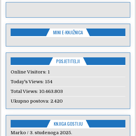
MINI E-KNJIŽNICA
POSJETITELJI
Online Visitors:
1
Today's Views:
154
Total Views:
10.463.803
Ukupno postova:
2.420
KNJIGA GOSTIJU
Marko
Anica
/
/
7. veljače 2024.
3. studenoga 2025.