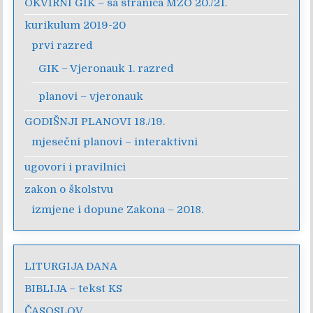
OKVIRNI GIK – sa stranica MZO 20./21.
kurikulum 2019-20
prvi razred
GIK – Vjeronauk 1. razred
planovi – vjeronauk
GODIŠNJI PLANOVI 18./19.
mjesečni planovi – interaktivni
ugovori i pravilnici
zakon o školstvu
izmjene i dopune Zakona – 2018.
LITURGIJA DANA
BIBLIJA – tekst KS
ČASOSLOV