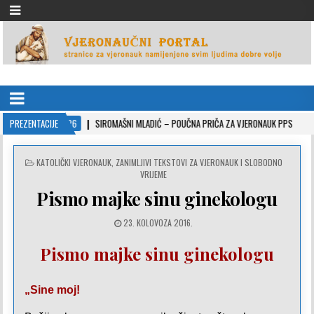
VJERONAUČNI PORTAL
stranice za vjeronauk namjenjene svim ljudima dobre volje
2022-10-26
PREZENTACIJE
SIROMAŠNI MLADIĆ – POUČNA PRIČA ZA VJERONAUK PPS
2021
POSTED
KATOLIČKI VJERONAUK
,
ZANIMLJIVI TEKSTOVI ZA VJERONAUK I SLOBODNO
IN
VRIJEME
Pismo majke sinu ginekologu
23. KOLOVOZA 2016.
Pismo majke sinu ginekologu
„Sine moj!