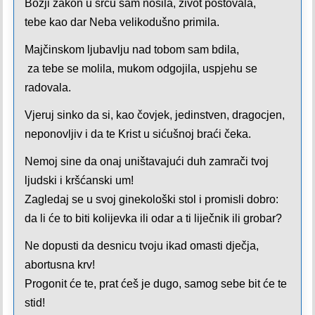
Božji zakon u srcu sam nosila, život poštovala,
tebe kao dar Neba velikodušno primila.
Majčinskom ljubavlju nad tobom sam bdila,
za tebe se molila, mukom odgojila, uspjehu se
radovala.
Vjeruj sinko da si, kao čovjek, jedinstven, dragocjen,
neponovljiv i da te Krist u sićušnoj braći čeka.
Nemoj sine da onaj uništavajući duh zamrači tvoj
ljudski i kršćanski um!
Zagledaj se u svoj ginekološki stol i promisli dobro:
da li će to biti kolijevka ili odar a ti liječnik ili grobar?
Ne dopusti da desnicu tvoju ikad omasti dječja,
abortusna krv!
Progonit će te, prat ćeš je dugo, samog sebe bit će te
stid!