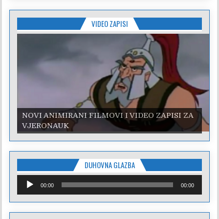
VIDEO ZAPISI
NOVI ANIMIRANI FILMOVI I VIDEO ZAPISI ZA
VJERONAUK
DUHOVNA GLAZBA
Reproduktor
00:00
00:00
audiozapisa