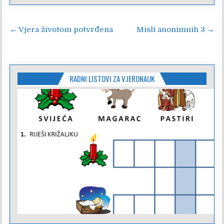
Navigacija
← Vjera životom potvrđena
Misli anonimnih 3 →
objava
RADNI LISTOVI ZA VJERONAUK