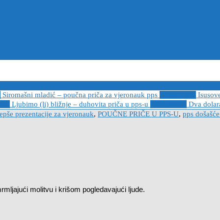
6
Siromašni mladić – poučna priča za vjeronauk pps
2021-05-02
Isusov
-14
Ljubimo (li) bližnje – duhovita priča u pps-u
2020-12-13
Dva dolara
jepše prezentacije za vjeronauk
,
POUČNE PRIČE U PPS-U
,
pps došašće
rmljajući molitvu i krišom pogledavajući ljude.