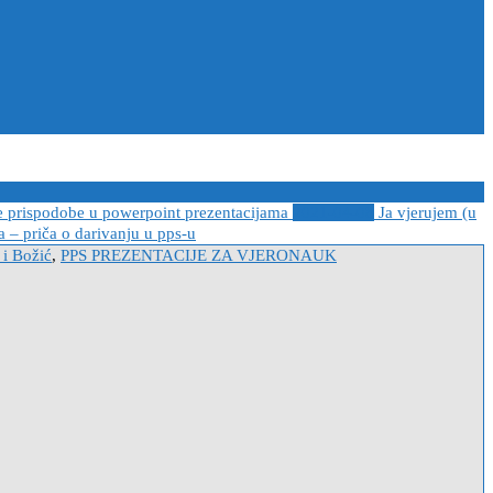
e prispodobe u powerpoint prezentacijama
2021-04-08
Ja vjerujem (u
 – priča o darivanju u pps-u
 i Božić
,
PPS PREZENTACIJE ZA VJERONAUK