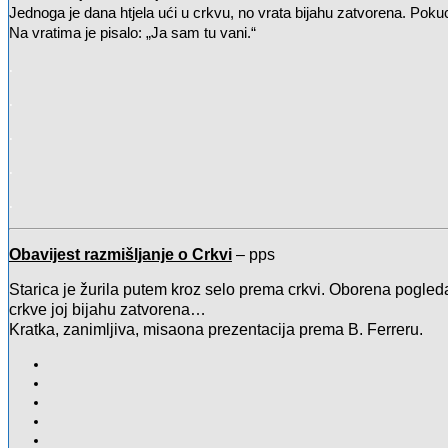
Jednoga je dana htjela ući u crkvu, no vrata bijahu zatvorena. Pokuc
Na vratima je pisalo: „Ja sam tu vani.“
.
.
.
.
.
Obavijest razmišljanje o Crkvi
– pps
Starica je žurila putem kroz selo prema crkvi. Oborena pogleda
crkve joj bijahu zatvorena…
Kratka, zanimljiva, misaona prezentacija prema B. Ferreru.