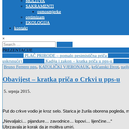
MOLITVA
SAKRAMENTI
osmosmjerke
optimizam
EKOLOGIJA
kontakt
×
Search
for:
PREZENTACIJE
2023-04-19
PLAČ PRIRODE – pomalo pesimistična priča
2022-10-2
uskrsnuće)
2020-12-14
Kadija i zakon – kratka priča u pps-u
2020-12
Posted
Bruno Ferrero pps
,
KATOLIČKI VJERONAUK
,
kršćanski život
,
najl
in
Obavijest – kratka priča o Crkvi u pps-u
5. srpnja 2015.
Put do crkve vodio je kroz selo. Starica je žurila oborena pogleda, m
„Nevaljalci… pijandure… zavodnice… lopovi… lijenčine…“
Ubrzavala je korak da je molitva umiri.