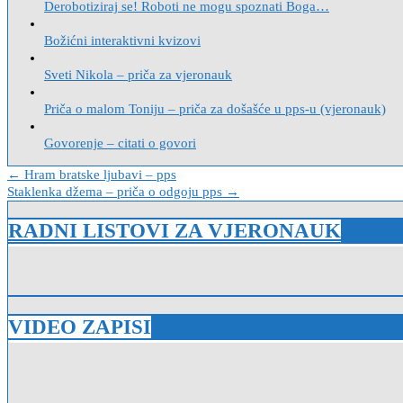
Derobotiziraj se! Roboti ne mogu spoznati Boga…
Božićni interaktivni kvizovi
Sveti Nikola – priča za vjeronauk
Priča o malom Toniju – priča za došašće u pps-u (vjeronauk)
Govorenje – citati o govori
Navigacija
← Hram bratske ljubavi – pps
Staklenka džema – priča o odgoju pps →
objava
RADNI LISTOVI ZA VJERONAUK
VIDEO ZAPISI