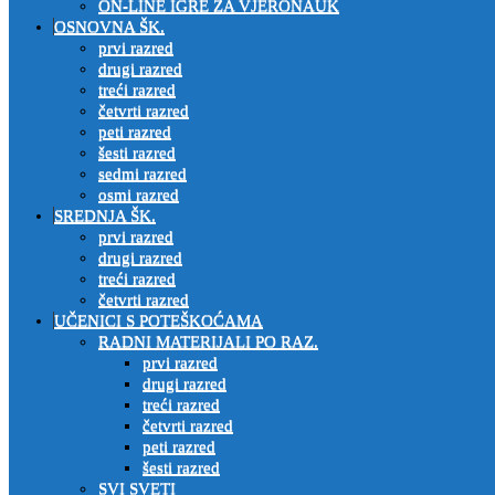
ON-LINE IGRE ZA VJERONAUK
OSNOVNA ŠK.
prvi razred
drugi razred
treći razred
četvrti razred
peti razred
šesti razred
sedmi razred
osmi razred
SREDNJA ŠK.
prvi razred
drugi razred
treći razred
četvrti razred
UČENICI S POTEŠKOĆAMA
RADNI MATERIJALI PO RAZ.
prvi razred
drugi razred
treći razred
četvrti razred
peti razred
šesti razred
SVI SVETI