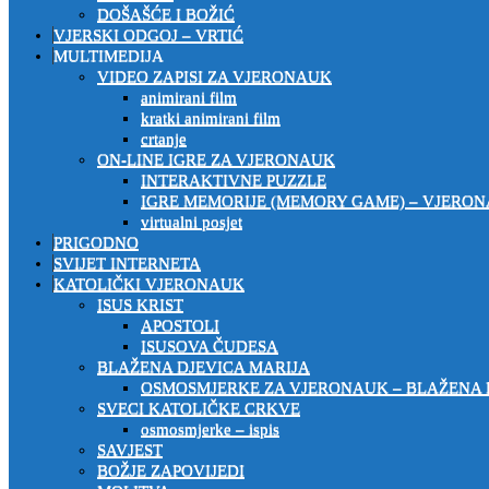
DOŠAŠĆE I BOŽIĆ
VJERSKI ODGOJ – VRTIĆ
MULTIMEDIJA
VIDEO ZAPISI ZA VJERONAUK
animirani film
kratki animirani film
crtanje
ON-LINE IGRE ZA VJERONAUK
INTERAKTIVNE PUZZLE
IGRE MEMORIJE (MEMORY GAME) – VJERO
virtualni posjet
PRIGODNO
SVIJET INTERNETA
KATOLIČKI VJERONAUK
ISUS KRIST
APOSTOLI
ISUSOVA ČUDESA
BLAŽENA DJEVICA MARIJA
OSMOSMJERKE ZA VJERONAUK – BLAŽENA 
SVECI KATOLIČKE CRKVE
osmosmjerke – ispis
SAVJEST
BOŽJE ZAPOVIJEDI