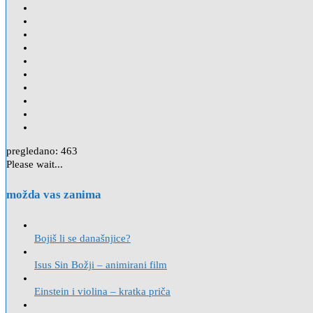
pregledano:
463
Please wait...
možda vas zanima
Bojiš li se današnjice?
Isus Sin Božji – animirani film
Einstein i violina – kratka priča