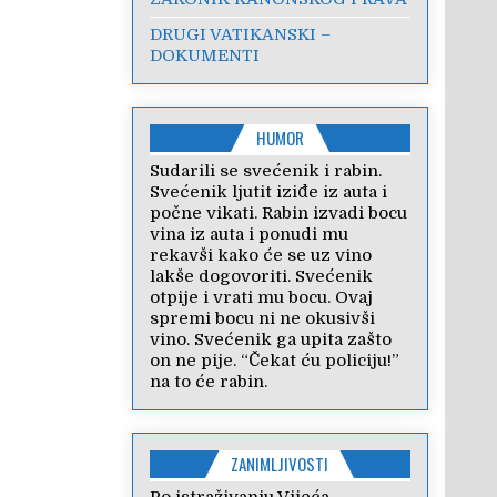
DRUGI VATIKANSKI –
DOKUMENTI
HUMOR
Sudarili se svećenik i rabin.
Svećenik ljutit iziđe iz auta i
počne vikati. Rabin izvadi bocu
vina iz auta i ponudi mu
rekavši kako će se uz vino
lakše dogovoriti. Svećenik
otpije i vrati mu bocu. Ovaj
spremi bocu ni ne okusivši
vino. Svećenik ga upita zašto
on ne pije. “Čekat ću policiju!”
na to će rabin.
ZANIMLJIVOSTI