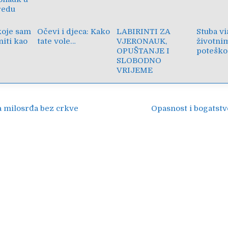
redu
 koje sam
Očevi i djeca: Kako
LABIRINTI ZA
Stuba vi
niti kao
tate vole…
VJERONAUK,
životni
OPUŠTANJE I
potešk
SLOBODNO
VRIJEME
ija
a milosrđa bez crkve
Opasnost i bogatstv