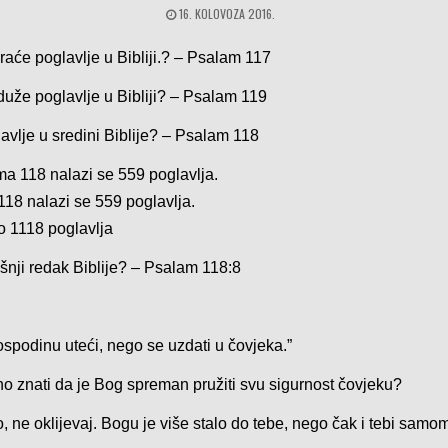
16. KOLOVOZA 2016.
raće poglavlje u Bibliji.? – Psalam 117
duže poglavlje u Bibliji? – Psalam 119
lavlje u sredini Biblije? – Psalam 118
ma 118 nalazi se 559 poglavlja.
118 nalazi se 559 poglavlja.
o 1118 poglavlja
išnji redak Biblije? – Psalam 118:8
?
ospodinu uteći, nego se uzdati u čovjeka.”
no znati da je Bog spreman pružiti svu sigurnost čovjeku?
, ne oklijevaj. Bogu je više stalo do tebe, nego čak i tebi samo