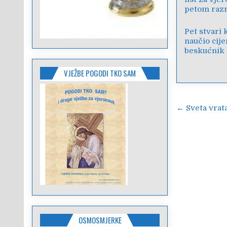
petom raz
Pet stvari
naučio cije
beskućnik
VJEŽBE POGODI TKO SAM
Navigac
← Sveta vrat
objava
OSMOSMJERKE