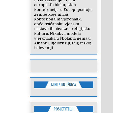
Po istraživanju Vijeća
europskih biskupskih
konferencija, u Europi postoje
zemlje koje imaju
konfesionalni vjeronauk,
općekršćansku vjersku
nastavu ili obveznu religijsku
kulturu. Nikakva modela
vjeronauka u školama nema u
Albaniji, Bjelorusiji, Bugarskoj
i Sloveniji.
MINI E-KNJIŽNICA
POSJETITELJI