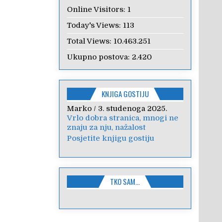
Online Visitors:
1
Today's Views:
113
Total Views:
10.463.251
Ukupno postova:
2.420
KNJIGA GOSTIJU
Marko
Anica
/
/
7. veljače 2024.
3. studenoga 2025.
Vrlo dobra stranica, mnogi ne
Poštovanje, draga kolegice!
znaju za nju, nažalost
Hvala Vam na nesebičnom
radu i promoviranju...
Posjetite knjigu gostiju
TKO SAM…