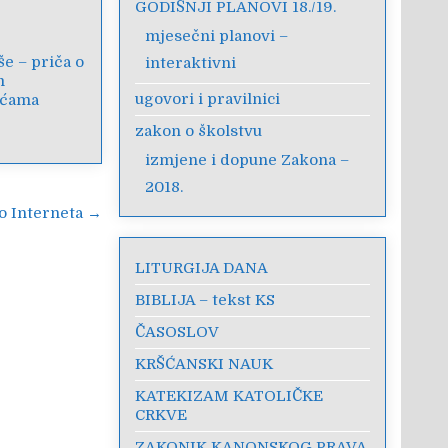
GODIŠNJI PLANOVI 18./19.
mjesečni planovi –
še – priča o
interaktivni
m
ugovori i pravilnici
oćama
zakon o školstvu
izmjene i dopune Zakona –
2018.
o Interneta →
LITURGIJA DANA
BIBLIJA – tekst KS
ČASOSLOV
KRŠĆANSKI NAUK
KATEKIZAM KATOLIČKE
CRKVE
ZAKONIK KANONSKOG PRAVA