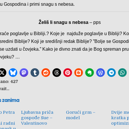
u Gospodina i primi snagu s nebesa.
Želiš li snagu s nebesa
– pps
raće poglavlje u Bibliji.? Koje je najduže poglavlje u Bibliji? Ko
sredini Biblije? Koji je središnji redak Biblije? ”Bolje se Gospod
 se uzdati u čovjeka.” Kako je divno znati da je Bog spreman pruž
čovjeku? …
ano:
427
it...
s zanima
lo Petra
Ljubavna priča
Gorući grm –
Dvije m
gospođe Sue –
model
kratka p
i radni
Valentinovo
optimi
ronauk u