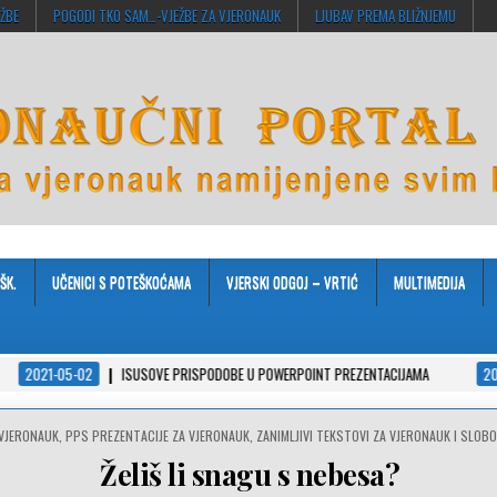
EŽBE
POGODI TKO SAM…-VJEŽBE ZA VJERONAUK
LJUBAV PREMA BLIŽNJEMU
ŠK.
UČENICI S POTEŠKOĆAMA
VJERSKI ODGOJ – VRTIĆ
MULTIMEDIJA
02
ISUSOVE PRISPODOBE U POWERPOINT PREZENTACIJAMA
2021-04-08
 VJERONAUK
,
PPS PREZENTACIJE ZA VJERONAUK
,
ZANIMLJIVI TEKSTOVI ZA VJERONAUK I SLOB
Želiš li snagu s nebesa?