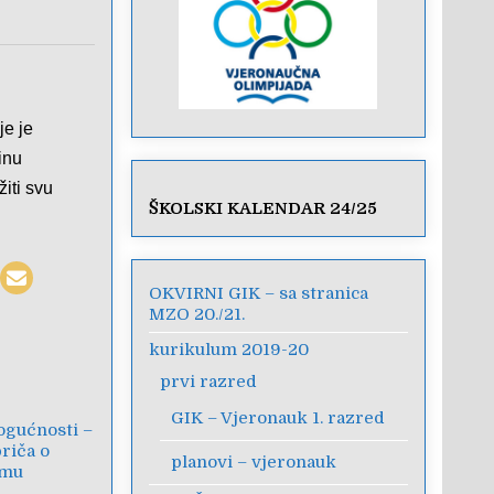
je je
inu
iti svu
ŠKOLSKI KALENDAR 24/25
OKVIRNI GIK – sa stranica
MZO 20./21.
kurikulum 2019-20
prvi razred
GIK – Vjeronauk 1. razred
ogućnosti –
riča o
planovi – vjeronauk
zmu