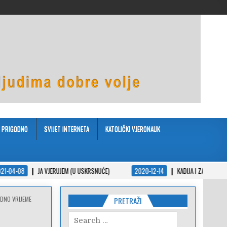
PRIGODNO
SVIJET INTERNETA
KATOLIČKI VJERONAUK
JA VJERUJEM (U USKRSNUĆE)
2020-12-14
KADIJA I ZAKON – KRATKA PRIČA U
ODNO VRIJEME
PRETRAŽI
Search
for: