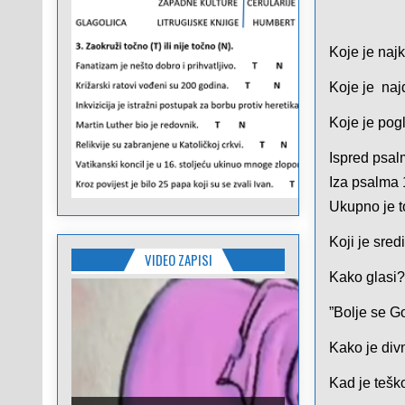
Koje je najk
Koje je naj
Koje je pog
Ispred psal
Iza psalma 
Ukupno je t
Koji je sred
VIDEO ZAPISI
Kako glasi
”Bolje se G
Kako je div
Kad je teško