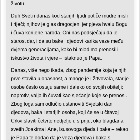
životu.
Duh Sveti i danas kod starijih ljudi potiče mudre misli
i riječi; njihov je glas dragocjen, jer pjeva hvalu Bogu
i čuva korijene narodā. Oni nas podsjećaju da je
starost dar, i da su bake i djedovi karika veze među
dvjema generacijama, kako bi mladima prenosili
iskustvo života i vjere – istaknuo je Papa.
Danas, više nego ikada, zbog pandemije koja je njih
prve stavila u opasnost, a mnoge je i žrtvovala, starije
osobe često ostaju same i daleko od svojih obitelji;
naprotiv, valja ih čuvati kao sjećanje koje se prenosi.
Zbog toga sam odlučio ustanoviti Svjetski dan
djedova, baka i starijih osoba, koji će se u čitavoj
Crkvi slaviti četvrte nedjelje u srpnju, oko blagdana
svetih Joakima i Ane, Isusovoga djeda i bake – rekao
je Papa te dodao da je veza djedova i baka s