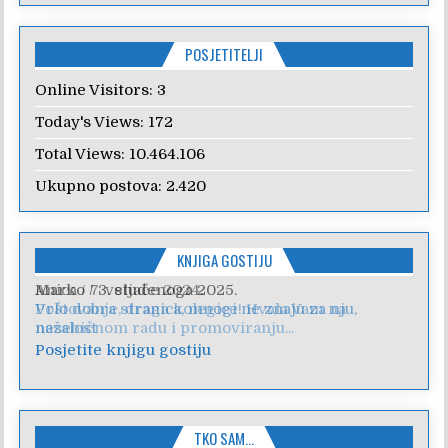
POSJETITELJI
Online Visitors:
3
Today's Views:
172
Total Views:
10.464.106
Ukupno postova:
2.420
KNJIGA GOSTIJU
Anica
/
7. veljače 2024.
Poštovanje, draga kolegice! Hvala Vam na
nesebičnom radu i promoviranju...
Posjetite knjigu gostiju
TKO SAM…