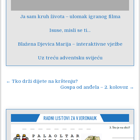
Ja sam kruh života – ulomak igranog filma
Isuse, misli se ti…
Blažena Djevica Marija – interaktivne vježbe
Uz treću adventsku svijeću
Navigacija
← Tko drži dijete na krštenju?
Gospa od anđela – 2. kolovoz →
objava
RADNI LISTOVI ZA VJERONAUK