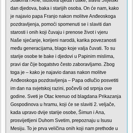
Joakima i Ane, Isusova djeda i bake, slaviti Svjetski
dan djedova, baka i starijih osoba. On će nam, kako
je najavio papa Franjo nakon molitve Anđeoskoga
pozdravljenja, pomoći spomenuti se i slaviti dan
starosti i onih koji čuvaju i prenose život i vjeru
Naše sjećanje, korijeni narodā, karika povezanosti
među generacijama, blago koje valja čuvati. To su
starije osobe te bake i djedovi u Papinim mislima,
pravi dar čije bogatstvo često zaboravljamo. Zbog
toga je – kako je najavio danas nakon molitve
Anđeoskoga pozdravljenja – Papa odlučio posvetiti
im dan na svjetskoj razini, počevši od srpnja ove
godine. Sveti je Otac krenuo od blagdana Prikazanja
Gospodinova u hramu, koji će se slaviti 2. veljače,
kada upravo dvije starije osobe, Šimun i Ana,
prosvijetljeni Duhom Svetim, prepoznaju u Isusu
Mesiju. To je prva veličina onih koji nam prethode u