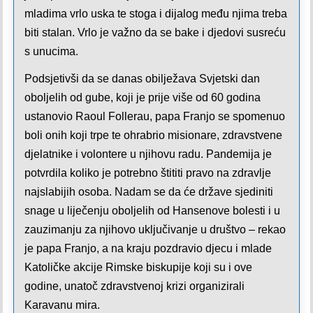
mladima vrlo uska te stoga i dijalog među njima treba
biti stalan. Vrlo je važno da se bake i djedovi susreću
s unucima.
Podsjetivši da se danas obilježava Svjetski dan
oboljelih od gube, koji je prije više od 60 godina
ustanovio Raoul Follerau, papa Franjo se spomenuo
boli onih koji trpe te ohrabrio misionare, zdravstvene
djelatnike i volontere u njihovu radu. Pandemija je
potvrdila koliko je potrebno štititi pravo na zdravlje
najslabijih osoba. Nadam se da će države sjediniti
snage u liječenju oboljelih od Hansenove bolesti i u
zauzimanju za njihovo uključivanje u društvo – rekao
je papa Franjo, a na kraju pozdravio djecu i mlade
Katoličke akcije Rimske biskupije koji su i ove
godine, unatoč zdravstvenoj krizi organizirali
Karavanu mira.