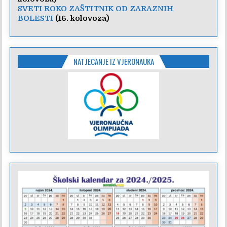
SVETI ROKO ZAŠTITNIK OD ZARAZNIH
BOLESTI
(16. kolovoza)
NATJECANJE IZ VJERONAUKA