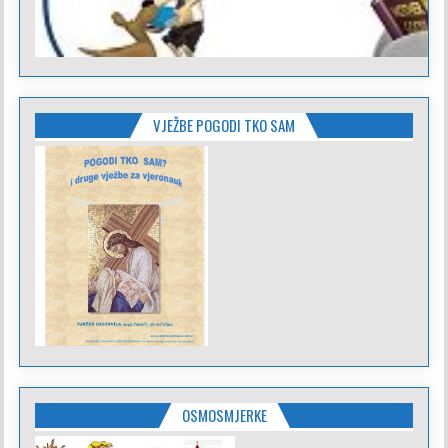
VJEŽBE POGODI TKO SAM
OSMOSMJERKE