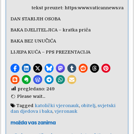
tekst preuzet:
https:www.vaticannews.va
DAN STARIJIH OSOBA
BAKA DJELITELJICA
– kratka priča
BAKA BEZ UNUČIĆA
LIJEPA KUĆA
– PPS PREZENTACIJA
pregledano:
249
Please wait...
Tagged
katolički vjeronauk
,
obitelj
,
svjetski
dan djedova i baka
,
vjeronauk
možda vas zanima