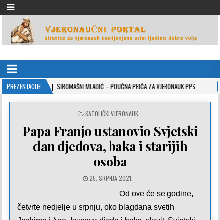
VJERONAUČNI PORTAL
stranice za vjeronauk namjenjene svim ljudima dobre volje
0-26
PREZENTACIJE
SIROMAŠNI MLADIĆ – POUČNA PRIČA ZA VJERONAUK PPS
2021-05-02
POSTED
KATOLIČKI VJERONAUK
IN
Papa Franjo ustanovio Svjetski
dan djedova, baka i starijih
osoba
25. SRPNJA 2021.
Od ove će se godine,
četvrte nedjelje u srpnju, oko blagdana svetih