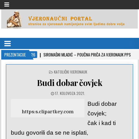
VJERONAUČNI PORTAL
stranice za vjeronauk namjenjene svim ljudima dobre volje
2022-10-26
PREZENTACIJE
SIROMAŠNI MLADIĆ – POUČNA PRIČA ZA VJERONAUK PPS
2021
POSTED
KATOLIČKI VJERONAUK
IN
Budi dobar čovjek
17. KOLOVOZA 2021.
Budi dobar
https:s.clipartkey.com
čovjek;
čak i kad ti
budu govorili da se ne isplati,