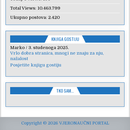
Total Views:
10.463.799
Ukupno postova:
2.420
KNJIGA GOSTIJU
Marko
Anica
/
/
7. veljače 2024.
3. studenoga 2025.
Vrlo dobra stranica, mnogi ne znaju za nju,
Poštovanje, draga kolegice! Hvala Vam na
nažalost
nesebičnom radu i promoviranju...
Posjetite knjigu gostiju
TKO SAM…
Copyright © 2026 VJERONAUČNI PORTAL