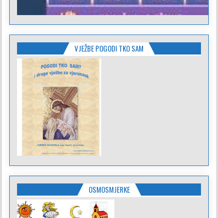
VJEŽBE POGODI TKO SAM
OSMOSMJERKE