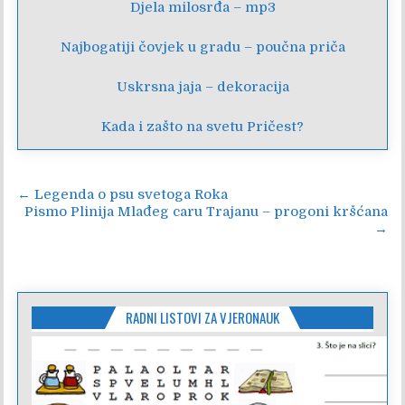
Djela milosrđa – mp3
Najbogatiji čovjek u gradu – poučna priča
Uskrsna jaja – dekoracija
Kada i zašto na svetu Pričest?
Navigacija
← Legenda o psu svetoga Roka
Pismo Plinija Mlađeg caru Trajanu – progoni kršćana
objava
→
RADNI LISTOVI ZA VJERONAUK