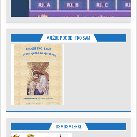
VJEŽBE POGODI TKO SAM
OSMOSMJERKE