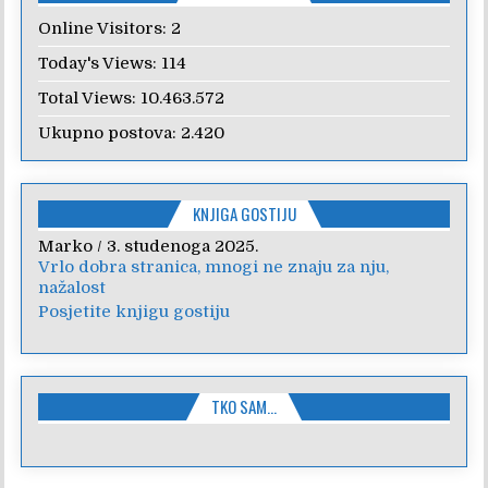
Online Visitors:
2
Today's Views:
114
Total Views:
10.463.572
Ukupno postova:
2.420
KNJIGA GOSTIJU
Marko
Anica
/
/
7. veljače 2024.
3. studenoga 2025.
Vrlo dobra stranica, mnogi ne znaju za nju,
Poštovanje, draga kolegice! Hvala Vam na
nažalost
nesebičnom radu i promoviranju...
Posjetite knjigu gostiju
TKO SAM…