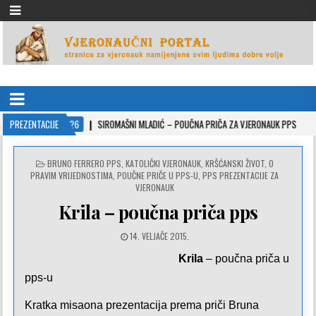
VJERONAUČNI PORTAL
stranice za vjeronauk namjenjene svim ljudima dobre volje
2022-10-26
PREZENTACIJE
SIROMAŠNI MLADIĆ – POUČNA PRIČA ZA VJERONAUK PPS
2021
POSTED
BRUNO FERRERO PPS
,
KATOLIČKI VJERONAUK
,
KRŠĆANSKI ŽIVOT
,
O
IN
PRAVIM VRIJEDNOSTIMA
,
POUČNE PRIČE U PPS-U
,
PPS PREZENTACIJE ZA
VJERONAUK
Krila – poučna priča pps
14. VELJAČE 2015.
Krila
– poučna priča u
pps-u
Kratka misaona prezentacija prema priči Bruna