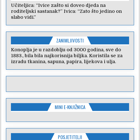
Učiteljica: “Ivice zašto si doveo djeda na
roditeljski sastanak?” Ivica: “Zato što jedino on
slabo vidi.”
ZANIMLJIVOSTI
Konoplja je u razdoblju od 3000 godina, sve do
1883., bila bila najkorisnija biljka. Koristila se za
izradu tkanina, sapuna, papira, lijekova i ulja.
MINI E-KNJIŽNICA
POSJETITELJI