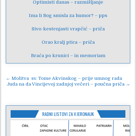
Optimisti danas – razmišljanje
Ima li Bog smisla za humor? – pps
Sivo-kestenjasti vrapčić – priča
Orao kralj ptica – priča
Braća po krunici – in memoriam
Navigacija
← Molitva sv. Tome Akvinskog – prije umnog rada
Juda na da Vincijevoj zadnjoj večeri – poučna priča →
objava
RADNI LISTOVI ZA VJERONAUK