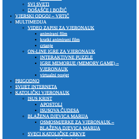
SVI SVETI
DOŠAŠĆE I BOŽIĆ
VJERSKI ODGOJ – VRTIĆ
MULTIMEDIJA
VIDEO ZAPISI ZA VJERONAUK
animirani film
kratki animirani film
crtanje
ON-LINE IGRE ZA VJERONAUK
INTERAKTIVNE PUZZLE
IGRE MEMORIJE (MEMORY GAME) –
VJERONAUK
virtualni posjet
PRIGODNO
SVIJET INTERNETA
KATOLIČKI VJERONAUK
ISUS KRIST
APOSTOLI
ISUSOVA ČUDESA
BLAŽENA DJEVICA MARIJA
OSMOSMJERKE ZA VJERONAUK –
BLAŽENA DJEVICA MARIJA
SVECI KATOLIČKE CRKVE