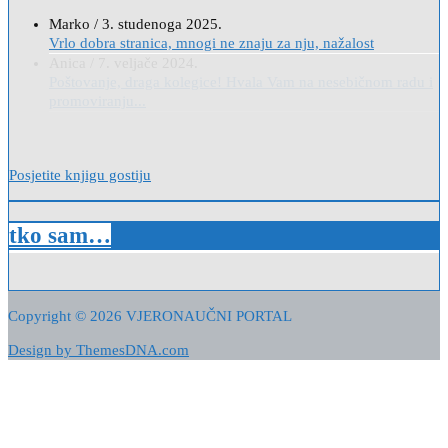
Anica
/
7. veljače 2024.
Poštovanje, draga kolegice! Hvala Vam na nesebičnom radu i
promoviranju...
Posjetite knjigu gostiju
tko sam…
Copyright © 2026 VJERONAUČNI PORTAL
Design by ThemesDNA.com