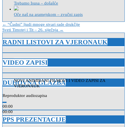
Trebamo Isusa – došašće
Oče naš na aramejskom – zvučni zapis
Navigacija
← “Čudni” ljudi mnoge stvari rade drukčije
Sveti Timotej i Tit – 26. siječnja →
objava
RADNI LISTOVI ZA VJERONAUK
VIDEO ZAPISI
NOVI ANIMIRANI FILMOVI I VIDEO ZAPISI ZA
NOVI ANIMIRANI FILMOVI I VIDEO ZAPISI ZA
DUHOVNA GLAZBA
VJERONAUK
VJERONAUK
Reproduktor audiozapisa
00:00
00:00
00:00
PPS PREZENTACIJE