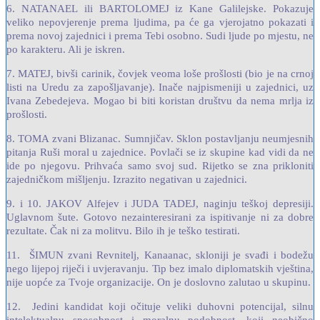
6. NATANAEL ili BARTOLOMEJ iz Kane Galilejske. Pokazuje
veliko nepovjerenje prema ljudima, pa će ga vjerojatno pokazati i
prema novoj zajednici i prema Tebi osobno. Sudi ljude po mjestu, ne
po karakteru. Ali je iskren.
7. MATEJ, bivši carinik, čovjek veoma loše prošlosti (bio je na crnoj
listi na Uredu za zapošljavanje). Inače najpismeniji u zajednici, uz
Ivana Zebedejeva. Mogao bi biti koristan društvu da nema mrlja iz
prošlosti.
8. TOMA zvani Blizanac. Sumnjičav. Sklon postavljanju neumjesnih
pitanja Ruši moral u zajednice. Povlači se iz skupine kad vidi da ne
ide po njegovu. Prihvaća samo svoj sud. Rijetko se zna prikloniti
zajedničkom mišljenju. Izrazito negativan u zajednici.
9. i 10. JAKOV Alfejev i
JUDA TADEJ, naginju teškoj depresiji.
Uglavnom šute. Gotovo nezainteresirani za ispitivanje ni za dobre
rezultate. Čak ni za molitvu. Bilo ih je teško testirati.
11. ŠIMUN zvani Revnitelj, Kanaanac, skloniji je svađi i bodežu
nego lijepoj riječi i uvjeravanju. Tip bez imalo diplomatskih vještina,
nije uopće za Tvoje organizacije. On je doslovno zalutao u skupinu.
12. Jedini kandidat koji očituje veliki duhovni potencijal, silnu