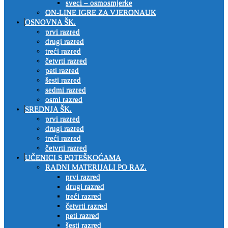
sveci – osmosmjerke
ON-LINE IGRE ZA VJERONAUK
OSNOVNA ŠK.
prvi razred
drugi razred
treći razred
četvrti razred
peti razred
šesti razred
sedmi razred
osmi razred
SREDNJA ŠK.
prvi razred
drugi razred
treći razred
četvrti razred
UČENICI S POTEŠKOĆAMA
RADNI MATERIJALI PO RAZ.
prvi razred
drugi razred
treći razred
četvrti razred
peti razred
šesti razred