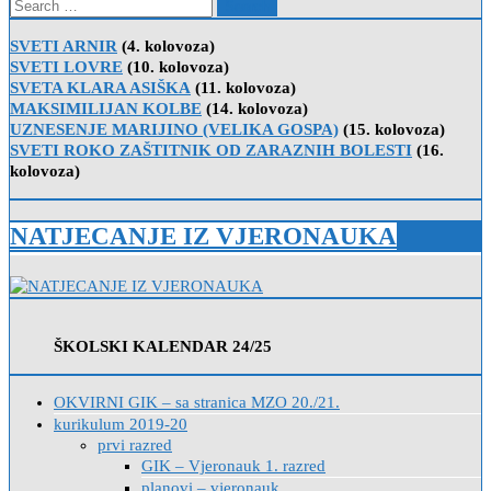
Search
for:
SVETI ARNIR
(4. kolovoza)
SVETI LOVRE
(10. kolovoza)
SVETA KLARA ASIŠKA
(11. kolovoza)
MAKSIMILIJAN KOLBE
(14. kolovoza)
UZNESENJE MARIJINO (VELIKA GOSPA)
(15. kolovoza)
SVETI ROKO ZAŠTITNIK OD ZARAZNIH BOLESTI
(16.
kolovoza)
NATJECANJE IZ VJERONAUKA
ŠKOLSKI KALENDAR 24/25
OKVIRNI GIK – sa stranica MZO 20./21.
kurikulum 2019-20
prvi razred
GIK – Vjeronauk 1. razred
planovi – vjeronauk