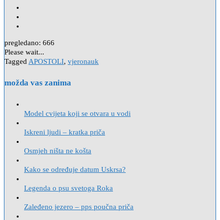
pregledano:
666
Please wait...
Tagged
APOSTOLI
,
vjeronauk
možda vas zanima
Model cvijeta koji se otvara u vodi
Iskreni ljudi – kratka priča
Osmjeh ništa ne košta
Kako se određuje datum Uskrsa?
Legenda o psu svetoga Roka
Zaleđeno jezero – pps poučna priča