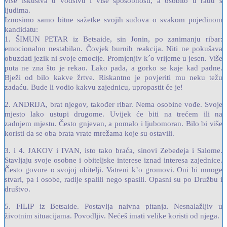
više iskustva u vodstvu i više sposobnosti, a osobito u radu s
ljudima.
Iznosimo samo bitne sažetke svojih sudova o svakom pojedinom
kandidatu:
1. ŠIMUN PETAR iz Betsaide, sin Jonin, po zanimanju ribar:
emocionalno nestabilan. Čovjek burnih reakcija. Niti ne pokušava
obuzdati jezik ni svoje emocije.
Promjenjiv k´o vrijeme u jesen. Više
puta ne zna što je rekao. Lako pada, a gorko se kaje kad padne.
Bježi od bilo kakve žrtve. Riskantno je povjeriti mu neku težu
zadaću. Bude li vodio kakvu zajednicu, upropastit će je!
2. ANDRIJA, brat njegov, također ribar. Nema osobine vođe. Svoje
mjesto lako ustupi drugome. Uvijek će biti na trećem ili na
zadnjem mjestu. Često gnjevan, a pomalo i ljubomoran. Bilo bi više
koristi da se oba brata vrate mrežama koje su ostavili.
3. i 4. JAKOV i IVAN, isto tako braća, sinovi Zebedeja i Salome.
Stavljaju svoje osobne i obiteljske interese iznad interesa zajednice.
Često govore o svojoj obitelji. Vatreni k’o gromovi. Oni bi mnoge
stvari, pa i osobe, radije spalili nego spasili. Opasni su po Družbu i
društvo.
5. FILIP iz Betsaide. Postavlja naivna pitanja. Nesnalažljiv u
životnim situacijama. Povodljiv. Nećeš imati velike koristi od njega.