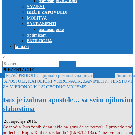
osmosmjerke – ispis
SAVJEST
BOŽJE ZAPOVIJEDI
MOLITVA
SAKRAMENTI
osmosmjerke
optimizam
EKOLOGIJA
kontakt
×
Search
for:
PREZENTACIJE
9
PLAČ PRIRODE – pomalo pesimistična priča
2022-10-26
Siromašni m
Posted
APOSTOLI
,
KATOLIČKI VJERONAUK
,
ZANIMLJIVI TEKSTOVI
in
ZA VJERONAUK I SLOBODNO VRIJEME
Isus je izabrao apostole… sa svim njihovim
slabostima
26. siječnja 2016.
Gospodin Isus “onih dana iziđe na goru da se pomoli. I provede noć
moleći se Bogu. Kad se razdanilo” (Lk 6,12-13a), “pozove koje sam