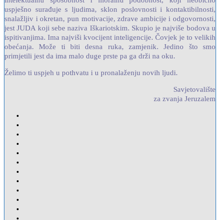
intelektualnu sposobnost i moralnu podobnost, koji neobično
uspješno surađuje s ljudima, sklon poslovnosti i kontaktibilnosti,
snalažljiv i okretan, pun motivacije, zdrave ambicije i odgovornosti,
jest JUDA koji sebe naziva Iškariotskim. Skupio je najviše bodova u
ispitivanjima. Ima najviši kvocijent inteligencije. Čovjek je to velikih
obećanja. Može ti biti desna ruka, zamjenik. Jedino što smo
primjetili jest da ima malo duge prste pa ga drži na oku.
Želimo ti uspjeh u pothvatu i u pronalaženju novih ljudi.
Savjetovalište
za zvanja Jeruzalem