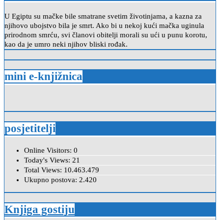
U Egiptu su mačke bile smatrane svetim životinjama, a kazna za
njihovo ubojstvo bila je smrt. Ako bi u nekoj kući mačka uginula
prirodnom smrću, svi članovi obitelji morali su ući u punu korotu,
kao da je umro neki njihov bliski rođak.
mini e-knjižnica
posjetitelji
Online Visitors:
0
Today's Views:
21
Total Views:
10.463.479
Ukupno postova:
2.420
Knjiga gostiju