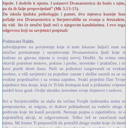
htjede. I dođoše k njemu. I ustanovi Dvanaestoricu da budu s njim,
pa da ih šalje propovijedati” (Mk 3,13-15).
Da iskuša ljudsku psihologiju i pamet, dva mjeseca kasnije Isus
pošalje svu Dvanaestoricu u Savjetovalište za zvanja u Jeruzalem,
da vidi što će stručni ljudi reći o njegovim kandidatima. I evo toga
odgovora koji su savjetnici potpisali:
Poštovani Rabbi,
zahvaljujemo na povjerenju koje si nam iskazao šaljući nam na
stručno promatranje i savjetovanje Dvanaestoricu ljudi koje si
izabrao za glavna mjesta u svojoj novoj Družbi. Sa svima smo
obavili potrebne testove, pokuse i probe, teoretske i praktične, i to
kroz punih deset dana. Naši su psiholozi razgovarali sa svakim
osobno, a viši savjetnici za pojedine zanate i službe susreli su se sa
svakim pojedinačno i sa svima zajedno. Svaki pojedini član Tvoje
zajednice ima dosje, koji će Ti biti dostupan kad u prikladno vrijeme
naiđeš kroz grad. Ovdje ukratko iznosimo svoje dojmove i sudove.
Svi u Savjetovalištu se slažu da većina Tvojih izabranika nema ni
pretpostavke, ni odgoja, ni ikakve prikladnosti za vodeće uloge i
pothvate koje im kaniš povjeriti. Nemaju pojma o zajedništvu, ni o
zajedničkoj akciji, ni odgovornosti. Teško ćeš se razočarati nad
njima. Mi bismo Ti preporučili da potražiš druge osobe koje će imati