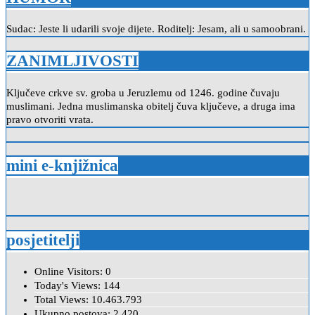
Sudac: Jeste li udarili svoje dijete. Roditelj: Jesam, ali u samoobrani.
ZANIMLJIVOSTI
Ključeve crkve sv. groba u Jeruzlemu od 1246. godine čuvaju
muslimani. Jedna muslimanska obitelj čuva ključeve, a druga ima
pravo otvoriti vrata.
mini e-knjižnica
posjetitelji
Online Visitors:
0
Today's Views:
144
Total Views:
10.463.793
Ukupno postova:
2.420