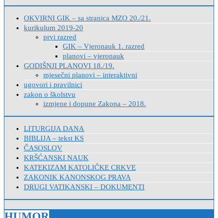
OKVIRNI GIK – sa stranica MZO 20./21.
kurikulum 2019-20
prvi razred
GIK – Vjeronauk 1. razred
planovi – vjeronauk
GODIŠNJI PLANOVI 18./19.
mjesečni planovi – interaktivni
ugovori i pravilnici
zakon o školstvu
izmjene i dopune Zakona – 2018.
LITURGIJA DANA
BIBLIJA – tekst KS
ČASOSLOV
KRŠĆANSKI NAUK
KATEKIZAM KATOLIČKE CRKVE
ZAKONIK KANONSKOG PRAVA
DRUGI VATIKANSKI – DOKUMENTI
HUMOR