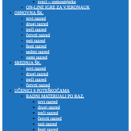
sveci – osmosmjerke
ON-LINE IGRE ZA VJERONAUK
OSNOVNA ŠK.
prvi razred
drugi razred
treći razred
četvrti razred
peti razred
šesti razred
sedmi razred
osmi razred
SREDNJA ŠK.
prvi razred
drugi razred
treći razred
četvrti razred
UČENICI S POTEŠKOĆAMA
RADNI MATERIJALI PO RAZ.
prvi razred
drugi razred
treći razred
četvrti razred
peti razred
šesti razred