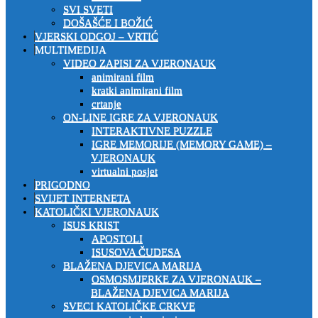
SVI SVETI
DOŠAŠĆE I BOŽIĆ
VJERSKI ODGOJ – VRTIĆ
MULTIMEDIJA
VIDEO ZAPISI ZA VJERONAUK
animirani film
kratki animirani film
crtanje
ON-LINE IGRE ZA VJERONAUK
INTERAKTIVNE PUZZLE
IGRE MEMORIJE (MEMORY GAME) –
VJERONAUK
virtualni posjet
PRIGODNO
SVIJET INTERNETA
KATOLIČKI VJERONAUK
ISUS KRIST
APOSTOLI
ISUSOVA ČUDESA
BLAŽENA DJEVICA MARIJA
OSMOSMJERKE ZA VJERONAUK –
BLAŽENA DJEVICA MARIJA
SVECI KATOLIČKE CRKVE