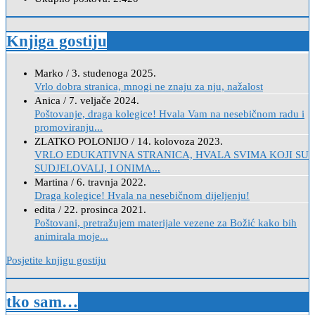
Knjiga gostiju
Marko
/
3. studenoga 2025.
Vrlo dobra stranica, mnogi ne znaju za nju, nažalost
Anica
/
7. veljače 2024.
Poštovanje, draga kolegice! Hvala Vam na nesebičnom radu i
promoviranju...
ZLATKO POLONIJO
/
14. kolovoza 2023.
VRLO EDUKATIVNA STRANICA, HVALA SVIMA KOJI SU
SUDJELOVALI, I ONIMA...
Martina
/
6. travnja 2022.
Draga kolegice! Hvala na nesebičnom dijeljenju!
edita
/
22. prosinca 2021.
Poštovani, pretražujem materijale vezene za Božić kako bih
animirala moje...
Posjetite knjigu gostiju
tko sam…