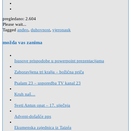
pregledano:
2.604
Please wait...
Tagged
anđeo
,
duhovnost
,
vjeronauk
možda vas zanima
Isusove prispodobe u powerpoint prezentacijama
Zaboravljena tri kralja – božićna priča
Psalam 23 – usporedba TV kanal 23
Kruh naš…
Sveti Antun opat – 17. siječnja
Advent-došašće pps
Ekumenska zajednica iz Taizéa