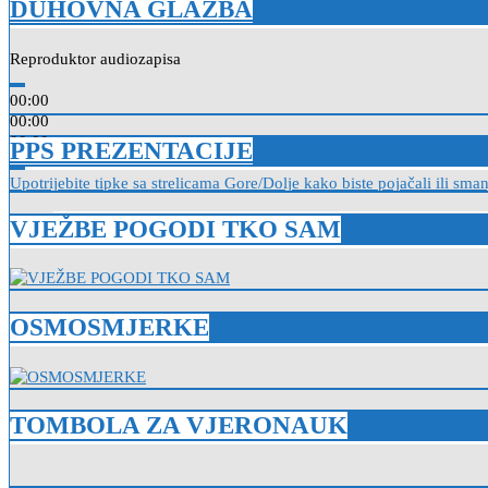
DUHOVNA GLAZBA
Reproduktor audiozapisa
00:00
00:00
00:00
PPS PREZENTACIJE
Upotrijebite tipke sa strelicama Gore/Dolje kako biste pojačali ili sman
VJEŽBE POGODI TKO SAM
OSMOSMJERKE
TOMBOLA ZA VJERONAUK