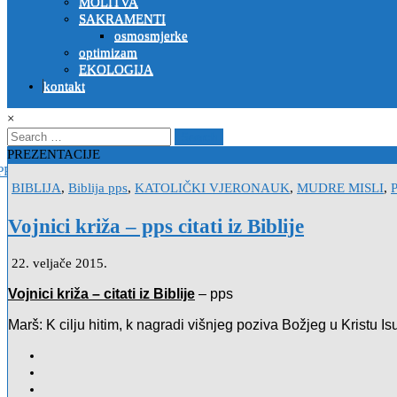
MOLITVA
SAKRAMENTI
osmosmjerke
optimizam
EKOLOGIJA
kontakt
×
Search
for:
PREZENTACIJE
ODE – pomalo pesimistična priča
2022-10-26
Siromašni mladić – pouč
Posted
BIBLIJA
,
Biblija pps
,
KATOLIČKI VJERONAUK
,
MUDRE MISLI
,
in
Vojnici križa – pps citati iz Biblije
22. veljače 2015.
Vojnici križa – citati iz Biblije
– pps
Marš: K cilju hitim, k nagradi višnjeg poziva Božjeg u Kristu Is