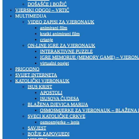
DOŠAŠĆE I BOŽIĆ
VJERSKI ODGOJ – VRTIĆ
MULTIMEDIJA
VIDEO ZAPISI ZA VJERONAUK
animirani film
kratki animirani film
crtanje
ON-LINE IGRE ZA VJERONAUK
INTERAKTIVNE PUZZLE
IGRE MEMORIJE (MEMORY GAME) – VJERO
virtualni posjet
PRIGODNO
SVIJET INTERNETA
KATOLIČKI VJERONAUK
ISUS KRIST
APOSTOLI
ISUSOVA ČUDESA
BLAŽENA DJEVICA MARIJA
OSMOSMJERKE ZA VJERONAUK – BLAŽENA 
SVECI KATOLIČKE CRKVE
osmosmjerke – ispis
SAVJEST
BOŽJE ZAPOVIJEDI