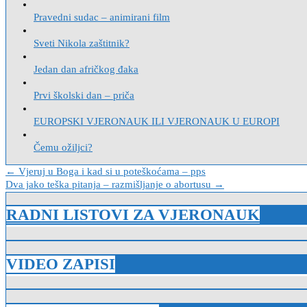
Pravedni sudac – animirani film
Sveti Nikola zaštitnik?
Jedan dan afričkog đaka
Prvi školski dan – priča
EUROPSKI VJERONAUK ILI VJERONAUK U EUROPI
Čemu ožiljci?
Navigacija
← Vjeruj u Boga i kad si u poteškoćama – pps
Dva jako teška pitanja – razmišljanje o abortusu →
objava
RADNI LISTOVI ZA VJERONAUK
VIDEO ZAPISI