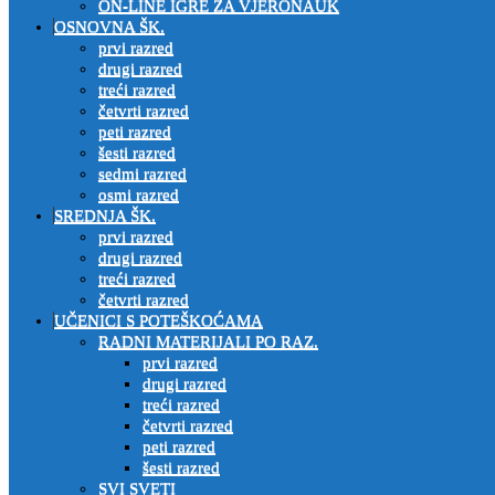
ON-LINE IGRE ZA VJERONAUK
OSNOVNA ŠK.
prvi razred
drugi razred
treći razred
četvrti razred
peti razred
šesti razred
sedmi razred
osmi razred
SREDNJA ŠK.
prvi razred
drugi razred
treći razred
četvrti razred
UČENICI S POTEŠKOĆAMA
RADNI MATERIJALI PO RAZ.
prvi razred
drugi razred
treći razred
četvrti razred
peti razred
šesti razred
SVI SVETI