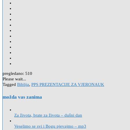
pregledano:
510
Please wait...
Tagged
Biblija
,
PPS PREZENTACIJE ZA VJERONAUK
možda vas zanima
Za života, brate za života – dušni dan
Veselimo se svi i Bogu pjevajmo – mp3