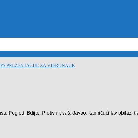
na priča za vjeronauk pps
2021-05-02
Isusove prispodobe u powerpoin
PPS PREZENTACIJE ZA VJERONAUK
usu. Pogled: Bdijte! Protivnik vaš, đavao, kao ričući lav obilazi 