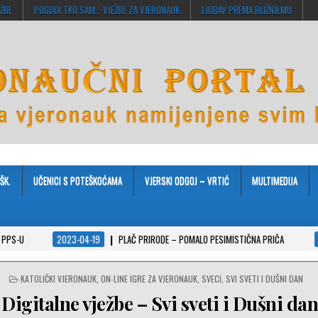
EŽBE
POGODI TKO SAM…-VJEŽBE ZA VJERONAUK
LJUBAV PREMA BLIŽNJEMU
ŠK.
UČENICI S POTEŠKOĆAMA
VJERSKI ODGOJ – VRTIĆ
MULTIMEDIJA
-19
PLAČ PRIRODE – POMALO PESIMISTIČNA PRIČA
2022-10-26
SIROMA
POSTED
KATOLIČKI VJERONAUK
,
ON-LINE IGRE ZA VJERONAUK
,
SVECI
,
SVI SVETI I DUŠNI DAN
IN
Digitalne vježbe – Svi sveti i Dušni da