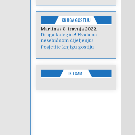
KNJIGA GOSTIJU
edita
/
22. prosinca 2021.
Poštovani, pretražujem
materijale vezene za Božić
kako bih animirala moje...
Posjetite knjigu gostiju
TKO SAM…