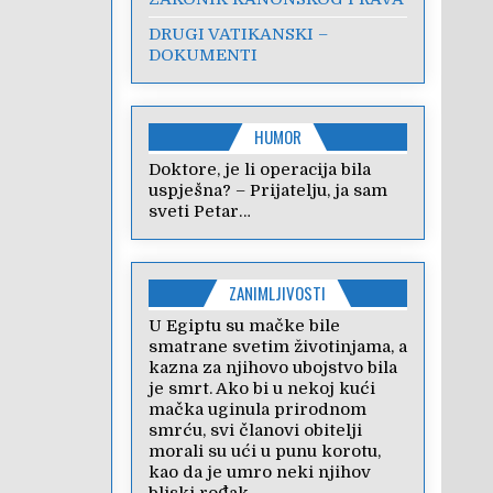
DRUGI VATIKANSKI –
DOKUMENTI
HUMOR
Doktore, je li operacija bila
uspješna? – Prijatelju, ja sam
sveti Petar…
ZANIMLJIVOSTI
U Egiptu su mačke bile
smatrane svetim životinjama, a
kazna za njihovo ubojstvo bila
je smrt. Ako bi u nekoj kući
mačka uginula prirodnom
smrću, svi članovi obitelji
morali su ući u punu korotu,
kao da je umro neki njihov