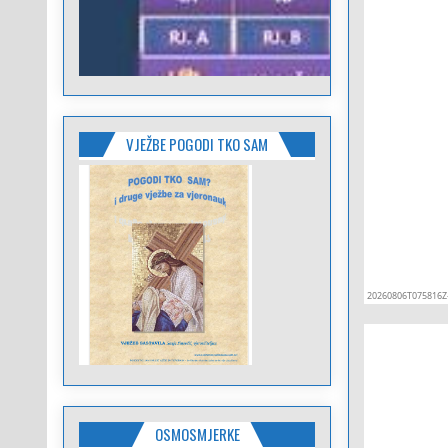
VJEŽBE POGODI TKO SAM
OSMOSMJERKE