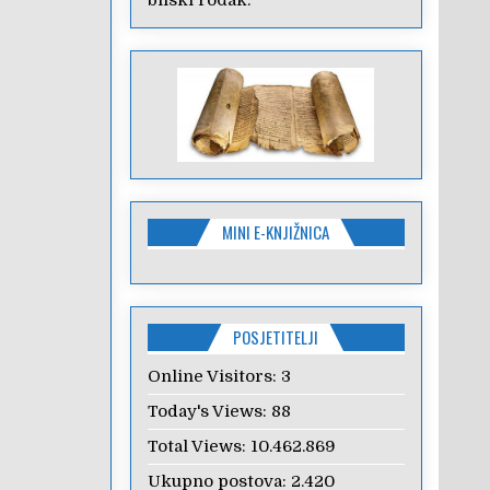
bliski rođak.
MINI E-KNJIŽNICA
POSJETITELJI
Online Visitors:
3
Today's Views:
88
Total Views:
10.462.869
Ukupno postova:
2.420