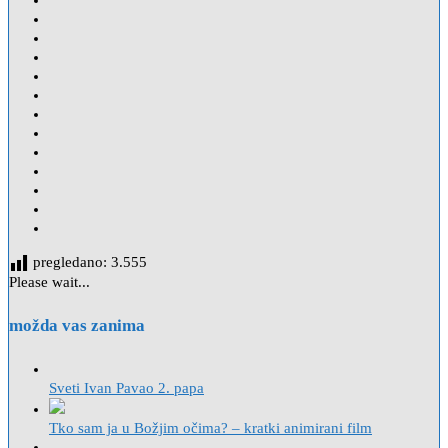
pregledano:
3.555
Please wait...
možda vas zanima
Sveti Ivan Pavao 2. papa
Tko sam ja u Božjim očima? – kratki animirani film