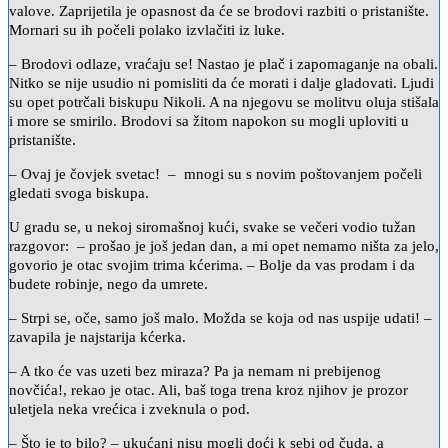
valove. Zaprijetila je opasnost da će se brodovi razbiti o pristanište.
Mornari su ih počeli polako izvlačiti iz luke.
– Brodovi odlaze, vraćaju se! Nastao je plač i zapomaganje na obali.
Nitko se nije usudio ni pomisliti da će morati i dalje gladovati. Ljudi
su opet potrčali biskupu Nikoli. A na njegovu se molitvu oluja stišala
i more se smirilo. Brodovi sa žitom napokon su mogli uploviti u
pristanište.
– Ovaj je čovjek svetac! – mnogi su s novim poštovanjem počeli
gledati svoga biskupa.
U gradu se, u nekoj siromašnoj kući, svake se večeri vodio tužan
razgovor: – prošao je još jedan dan, a mi opet nemamo ništa za jelo,
govorio je otac svojim trima kćerima. – Bolje da vas prodam i da
budete robinje, nego da umrete.
– Strpi se, oče, samo još malo. Možda se koja od nas uspije udati! –
zavapila je najstarija kćerka.
– A tko će vas uzeti bez miraza? Pa ja nemam ni prebijenog
novčića!, rekao je otac. Ali, baš toga trena kroz njihov je prozor
uletjela neka vrećica i zveknula o pod.
– Što je to bilo? – ukućani nisu mogli doći k sebi od čuda, a