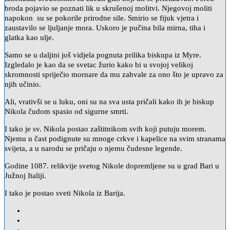
broda pojavio se poznati lik u skrušenoj molitvi. Njegovoj moliti
napokon su se pokorile prirodne sile. Smirio se fijuk vjetra i
zaustavilo se ljuljanje mora. Uskoro je pučina bila mirna, tiha i
glatka kao ulje.
Samo se u daljini još vidjela pognuta prilika biskupa iz Myre.
Izgledalo je kao da se svetac žurio kako bi u svojoj velikoj
skromnosti spriječio mornare da mu zahvale za ono što je upravo za
njih učinio.
Ali, vrativši se u luku, oni su na sva usta pričali kako ih je biskup
Nikola čudom spasio od sigurne smrti.
I tako je sv. Nikola postao zaštitnikom svih koji putuju morem.
Njemu u čast podignute su mnoge crkve i kapelice na svim stranama
svijeta, a u narodu se pričaju o njemu čudesne legende.
Godine 1087. relikvije svetog Nikole dopremljene su u grad Bari u
Južnoj Italiji.
I tako je postao sveti Nikola iz Barija.