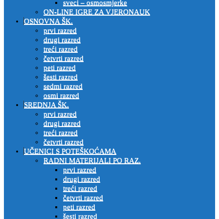
sveci – osmosmjerke
ON-LINE IGRE ZA VJERONAUK
OSNOVNA ŠK.
prvi razred
drugi razred
treći razred
četvrti razred
peti razred
šesti razred
sedmi razred
osmi razred
SREDNJA ŠK.
prvi razred
drugi razred
treći razred
četvrti razred
UČENICI S POTEŠKOĆAMA
RADNI MATERIJALI PO RAZ.
prvi razred
drugi razred
treći razred
četvrti razred
peti razred
šesti razred