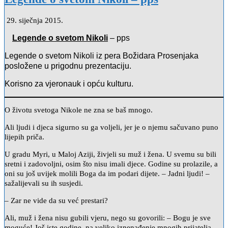
29. siječnja 2015.
Legende o svetom Nikoli
– pps
Legende o svetom Nikoli iz pera Božidara Prosenjaka
posložene u prigodnu prezentaciju.
Korisno za vjeronauk i opću kulturu.
O životu svetoga Nikole ne zna se baš mnogo.
Ali ljudi i djeca sigurno su ga voljeli, jer je o njemu sačuvano puno
lijepih priča.
U gradu Myri, u Maloj Aziji, živjeli su muž i žena. U svemu su bili
sretni i zadovoljni, osim što nisu imali djece. Godine su prolazile, a
oni su još uvijek molili Boga da im podari dijete. – Jadni ljudi! –
sažalijevali su ih susjedi.
– Zar ne vide da su već prestari?
Ali, muž i žena nisu gubili vjeru, nego su govorili: – Bogu je sve
moguće! Još iste godine, na veliko iznenađenje mnogih prijatelja,