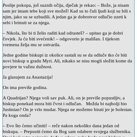
Poslije pokopa, još suznih očiju, dječak je rekao: – Bože, ja nisam
sam jer imam tebe koji sve možeš! Kad su to čuli ljudi koji su bili s
njim, jako su se uzbudili. A jedan ga je dobrotvor odlučio uzeti k
sebi i brinuti se za njega.
– Nikola, što bi ti želio raditi kad odrasteš? – upitao ga je dobri
čovjek. Ja ću biti svećenik! – odgovorio je mališan. I tijekom
vremena želja mu se ostvarila.
Jedne godine biskupi iz okolice sastali su se da odluče tko će biti
novi biskup u gradu Myri. Ali, nikako se nisu mogli složiti kome da
povjere tu važnu dužnost.
Ja glasujem za Anastazija!
On ima previše godina.
A Quadrijan? Njega voli sav puk. Ali, on je previše popustljiv, a
biskup ponekad mora biti čvrst i odlučan. Možda bi najbolji bio
Justinian? On je vrlo mudar. Njega ne možemo birati jer je bolestan.
Pa koga onda?
– Evo što ćemo učiniti! – reče nakon nekoliko dana jedan od
biskupa. – Prepustit ćemo da Bog sam odabere svojega službenika.