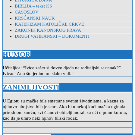
LITURGIJA DANA
BIBLIJA – tekst KS
ČASOSLOV
KRŠĆANSKI NAUK
KATEKIZAM KATOLIČKE CRKVE
ZAKONIK KANONSKOG PRAVA
DRUGI VATIKANSKI – DOKUMENTI
HUMOR
Učiteljica: “Ivice zašto si doveo djeda na roditeljski sastanak?”
Ivica: “Zato što jedino on slabo vidi.”
ZANIMLJIVOSTI
U Egiptu su mačke bile smatrane svetim životinjama, a kazna za
njihovo ubojstvo bila je smrt. Ako bi u nekoj kući mačka uginula
prirodnom smrću, svi članovi obitelji morali su ući u punu korotu,
kao da je umro neki njihov bliski rođak.