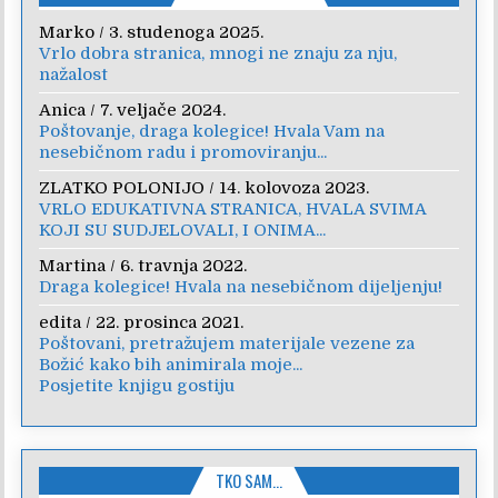
Marko
/
3. studenoga 2025.
Vrlo dobra stranica, mnogi ne znaju za nju,
nažalost
Anica
/
7. veljače 2024.
Poštovanje, draga kolegice! Hvala Vam na
nesebičnom radu i promoviranju...
ZLATKO POLONIJO
/
14. kolovoza 2023.
VRLO EDUKATIVNA STRANICA, HVALA SVIMA
KOJI SU SUDJELOVALI, I ONIMA...
Martina
/
6. travnja 2022.
Draga kolegice! Hvala na nesebičnom dijeljenju!
edita
/
22. prosinca 2021.
Poštovani, pretražujem materijale vezene za
Božić kako bih animirala moje...
Posjetite knjigu gostiju
TKO SAM…