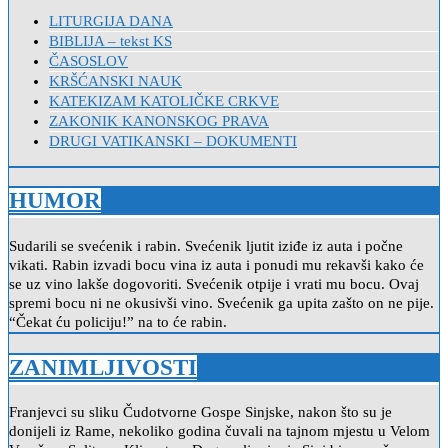
LITURGIJA DANA
BIBLIJA – tekst KS
ČASOSLOV
KRŠĆANSKI NAUK
KATEKIZAM KATOLIČKE CRKVE
ZAKONIK KANONSKOG PRAVA
DRUGI VATIKANSKI – DOKUMENTI
HUMOR
Sudarili se svećenik i rabin. Svećenik ljutit iziđe iz auta i počne
vikati. Rabin izvadi bocu vina iz auta i ponudi mu rekavši kako će
se uz vino lakše dogovoriti. Svećenik otpije i vrati mu bocu. Ovaj
spremi bocu ni ne okusivši vino. Svećenik ga upita zašto on ne pije.
“Čekat ću policiju!” na to će rabin.
ZANIMLJIVOSTI
Franjevci su sliku Čudotvorne Gospe Sinjske, nakon što su je
donijeli iz Rame, nekoliko godina čuvali na tajnom mjestu u Velom