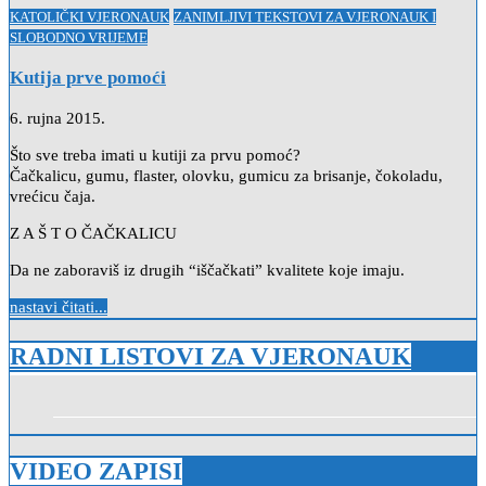
Posted
KATOLIČKI VJERONAUK
ZANIMLJIVI TEKSTOVI ZA VJERONAUK I
in
SLOBODNO VRIJEME
Kutija prve pomoći
6. rujna 2015.
Što sve treba imati u kutiji za prvu pomoć?
Čačkalicu, gumu, flaster, olovku, gumicu za brisanje, čokoladu,
vrećicu čaja.
Z A Š T O ČAČKALICU
Da ne zaboraviš iz drugih “iščačkati” kvalitete koje imaju.
nastavi čitati...
RADNI LISTOVI ZA VJERONAUK
VIDEO ZAPISI