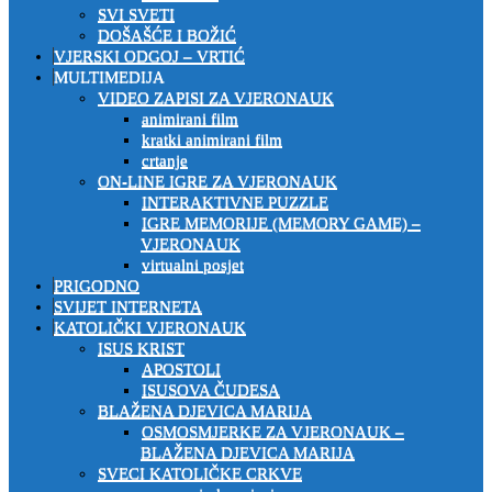
SVI SVETI
DOŠAŠĆE I BOŽIĆ
VJERSKI ODGOJ – VRTIĆ
MULTIMEDIJA
VIDEO ZAPISI ZA VJERONAUK
animirani film
kratki animirani film
crtanje
ON-LINE IGRE ZA VJERONAUK
INTERAKTIVNE PUZZLE
IGRE MEMORIJE (MEMORY GAME) –
VJERONAUK
virtualni posjet
PRIGODNO
SVIJET INTERNETA
KATOLIČKI VJERONAUK
ISUS KRIST
APOSTOLI
ISUSOVA ČUDESA
BLAŽENA DJEVICA MARIJA
OSMOSMJERKE ZA VJERONAUK –
BLAŽENA DJEVICA MARIJA
SVECI KATOLIČKE CRKVE