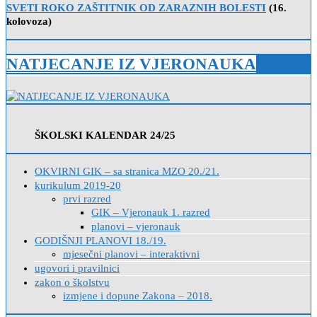
SVETI ROKO ZAŠTITNIK OD ZARAZNIH BOLESTI
(16.
kolovoza)
NATJECANJE IZ VJERONAUKA
ŠKOLSKI KALENDAR 24/25
OKVIRNI GIK – sa stranica MZO 20./21.
kurikulum 2019-20
prvi razred
GIK – Vjeronauk 1. razred
planovi – vjeronauk
GODIŠNJI PLANOVI 18./19.
mjesečni planovi – interaktivni
ugovori i pravilnici
zakon o školstvu
izmjene i dopune Zakona – 2018.