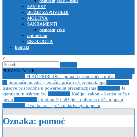
osmosmjerke – ispis
SAVJEST
BOŽJE ZAPOVIJEDI
MOLITVA
SAKRAMENTI
osmosmjerke
optimizam
EKOLOGIJA
kontakt
×
Search
for:
PREZENTACIJE
2023-04-19
PLAČ PRIRODE – pomalo pesimistična priča
2022-10-
26
Siromašni mladić – poučna priča za vjeronauk pps
2021-05-02
Isusove prispodobe u powerpoint prezentacijama
2021-04-08
Ja
vjerujem (u uskrsnuće)
2020-12-14
Kadija i zakon – kratka priča u
pps-u
2020-12-14
Ljubimo (li) bližnje – duhovita priča u pps-u
2020-12-13
Dva dolara – priča o darivanju u pps-u
Oznaka:
pomoć