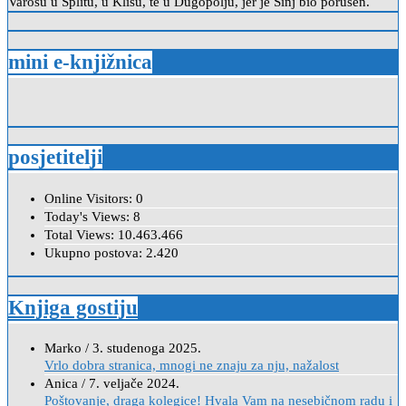
Varošu u Splitu, u Klisu, te u Dugopolju, jer je Sinj bio porušen.
mini e-knjižnica
posjetitelji
Online Visitors:
0
Today's Views:
8
Total Views:
10.463.466
Ukupno postova:
2.420
Knjiga gostiju
Marko
/
3. studenoga 2025.
Vrlo dobra stranica, mnogi ne znaju za nju, nažalost
Anica
/
7. veljače 2024.
Poštovanje, draga kolegice! Hvala Vam na nesebičnom radu i