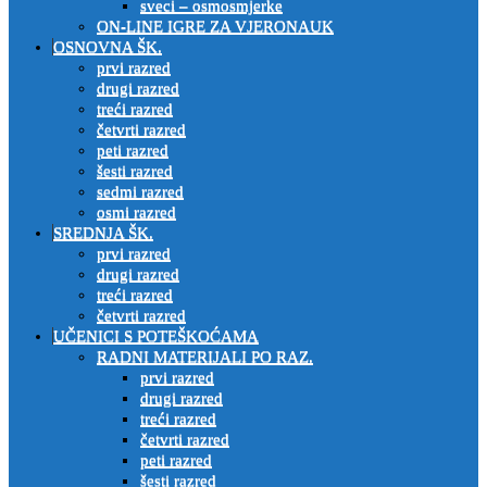
sveci – osmosmjerke
ON-LINE IGRE ZA VJERONAUK
OSNOVNA ŠK.
prvi razred
drugi razred
treći razred
četvrti razred
peti razred
šesti razred
sedmi razred
osmi razred
SREDNJA ŠK.
prvi razred
drugi razred
treći razred
četvrti razred
UČENICI S POTEŠKOĆAMA
RADNI MATERIJALI PO RAZ.
prvi razred
drugi razred
treći razred
četvrti razred
peti razred
šesti razred