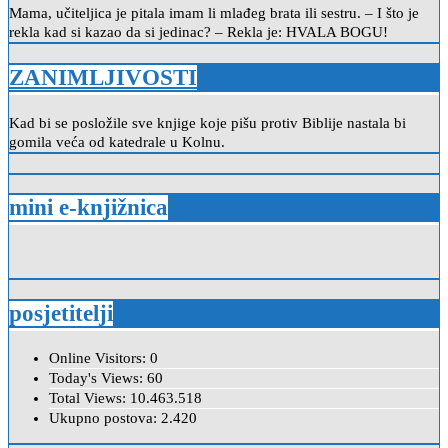
Mama, učiteljica je pitala imam li mlađeg brata ili sestru. – I što je
rekla kad si kazao da si jedinac? – Rekla je: HVALA BOGU!
ZANIMLJIVOSTI
Kad bi se posložile sve knjige koje pišu protiv Biblije nastala bi
gomila veća od katedrale u Kolnu.
mini e-knjižnica
posjetitelji
Online Visitors:
0
Today's Views:
60
Total Views:
10.463.518
Ukupno postova:
2.420