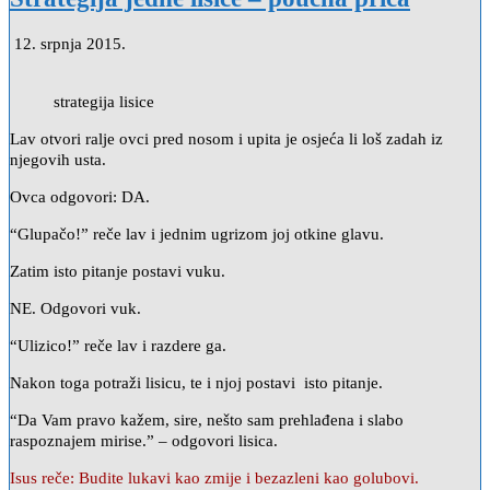
12. srpnja 2015.
strategija lisice
Lav otvori ralje ovci pred nosom i upita je osjeća li loš zadah iz
njegovih usta.
Ovca odgovori: DA.
“Glupačo!” reče lav i jednim ugrizom joj otkine glavu.
Zatim isto pitanje postavi vuku.
NE. Odgovori vuk.
“Ulizico!” reče lav i razdere ga.
Nakon toga potraži lisicu, te i njoj postavi isto pitanje.
“Da Vam pravo kažem, sire, nešto sam prehlađena i slabo
raspoznajem mirise.” – odgovori lisica.
Isus reče: Budite lukavi kao zmije i bezazleni kao golubovi.