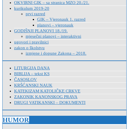
OKVIRNI GIK – sa stranica MZO 20./21.
kurikulum 2019-20
prvi razred
GIK – Vjeronauk 1. razred
planovi – vjeronauk
GODIŠNJI PLANOVI 18./19.
mjesečni planovi – interaktivni
ugovori i pravilnici
zakon o školstvu
izmjene i dopune Zakona – 2018.
LITURGIJA DANA
BIBLIJA – tekst KS
ČASOSLOV
KRŠĆANSKI NAUK
KATEKIZAM KATOLIČKE CRKVE
ZAKONIK KANONSKOG PRAVA
DRUGI VATIKANSKI – DOKUMENTI
HUMOR