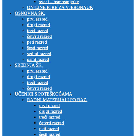
sveci – osmosmjerke
ON-LINE IGRE ZA VJERONAUK
OSNOVNA ŠK.
prvi razred
drugi razred
treći razred
četvrti razred
peti razred
šesti razred
sedmi razred
osmi razred
SREDNJA ŠK.
prvi razred
drugi razred
treći razred
četvrti razred
UČENICI S POTEŠKOĆAMA
RADNI MATERIJALI PO RAZ.
prvi razred
drugi razred
treći razred
četvrti razred
peti razred
šesti razred