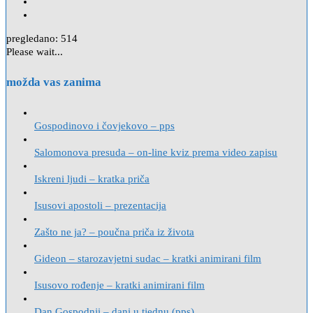
pregledano:
514
Please wait...
možda vas zanima
Gospodinovo i čovjekovo – pps
Salomonova presuda – on-line kviz prema video zapisu
Iskreni ljudi – kratka priča
Isusovi apostoli – prezentacija
Zašto ne ja? – poučna priča iz života
Gideon – starozavjetni sudac – kratki animirani film
Isusovo rođenje – kratki animirani film
Dan Gospodnji – dani u tjednu (pps)