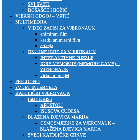
SVI SVETI
DOŠAŠĆE I BOŽIĆ
VJERSKI ODGOJ – VRTIĆ
MULTIMEDIJA
VIDEO ZAPISI ZA VJERONAUK
animirani film
kratki animirani film
crtanje
ON-LINE IGRE ZA VJERONAUK
INTERAKTIVNE PUZZLE
IGRE MEMORIJE (MEMORY GAME) –
VJERONAUK
virtualni posjet
PRIGODNO
SVIJET INTERNETA
KATOLIČKI VJERONAUK
ISUS KRIST
APOSTOLI
ISUSOVA ČUDESA
BLAŽENA DJEVICA MARIJA
OSMOSMJERKE ZA VJERONAUK –
BLAŽENA DJEVICA MARIJA
SVECI KATOLIČKE CRKVE