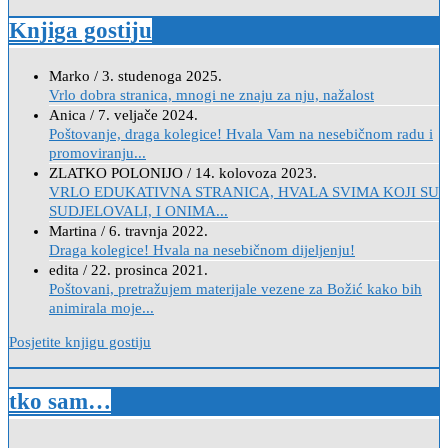
Knjiga gostiju
Marko
/
3. studenoga 2025.
Vrlo dobra stranica, mnogi ne znaju za nju, nažalost
Anica
/
7. veljače 2024.
Poštovanje, draga kolegice! Hvala Vam na nesebičnom radu i
promoviranju...
ZLATKO POLONIJO
/
14. kolovoza 2023.
VRLO EDUKATIVNA STRANICA, HVALA SVIMA KOJI SU
SUDJELOVALI, I ONIMA...
Martina
/
6. travnja 2022.
Draga kolegice! Hvala na nesebičnom dijeljenju!
edita
/
22. prosinca 2021.
Poštovani, pretražujem materijale vezene za Božić kako bih
animirala moje...
Posjetite knjigu gostiju
tko sam…