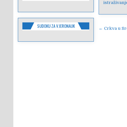
istraživanj
SUDOKU ZA VJERONAUK
Navigac
← Crkva u Sre
objava