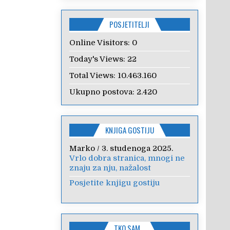
POSJETITELJI
Online Visitors:
0
Today's Views:
22
Total Views:
10.463.160
Ukupno postova:
2.420
KNJIGA GOSTIJU
Marko
/
3. studenoga 2025.
Vrlo dobra stranica, mnogi ne
znaju za nju, nažalost
Posjetite knjigu gostiju
TKO SAM…