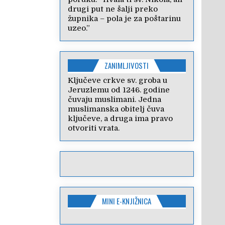
drugi put ne šalji preko
župnika – pola je za poštarinu
uzeo.”
ZANIMLJIVOSTI
Ključeve crkve sv. groba u
Jeruzlemu od 1246. godine
čuvaju muslimani. Jedna
muslimanska obitelj čuva
ključeve, a druga ima pravo
otvoriti vrata.
MINI E-KNJIŽNICA