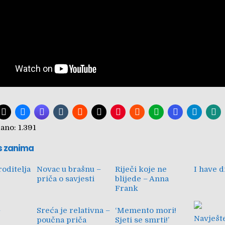
ano:
1.391
s zanima
roditelja
Novac u brašnu –
Riječi koje ne
I have 
priča o savjesti
blijede – Anna
Frank
–
Sreća je relativna –
‘Memento mori!
Navješt
poučna priča
Sjeti se smrti!’