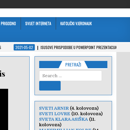
PRIGODNO
SVIJET INTERNETA
KATOLIČKI VJERONAUK
S
2021-05-02
ISUSOVE PRISPODOBE U POWERPOINT PREZENTACIJAMA
PRETRAŽI
is
Search
for:
SVETI ARNIR
(4. kolovoza)
SVETI LOVRE
(10. kolovoza)
SVETA KLARA ASIŠKA
(11.
kolovoza)