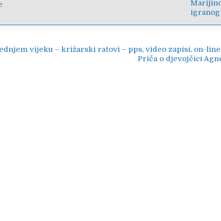
Marijin
e
igranog
ija
dnjem vijeku – križarski ratovi – pps, video zapisi, on-line
Priča o djevojčici Agn