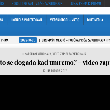
EŽBE
POGODI TKO SAM…-VJEŽBE ZA VJERONAUK
LJUBAV PREMA BLIŽNJEMU
ŠK.
UČENICI S POTEŠKOĆAMA
VJERSKI ODGOJ – VRTIĆ
MULTIMEDIJA
 PRIČA
2022-10-26
SIROMAŠNI MLADIĆ – POUČNA PRIČA ZA VJERONAUK PP
POSTED
KATOLIČKI VJERONAUK
,
VIDEO ZAPISI ZA VJERONAUK
IN
to se događa kad umremo? – video zap
17. LISTOPADA 2017.