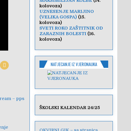
MAKSIMILIJAN KOLBE
(14.
kolovoza)
UZNESENJE MARIJINO
(VELIKA GOSPA)
(15.
kolovoza)
SVETI ROKO ZAŠTITNIK OD
ZARAZNIH BOLESTI
(16.
kolovoza)
NATJECANJE IZ VJERONAUKA
dream – pps
ŠKOLSKI KALENDAR 24/25
enje
OKVIRNI GIK – sa stranica