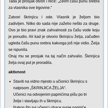
Tada je prosjak otvori i reče: „Želim čašu punu srebra
za vlasnika ove trgovine.“
Zatvori škrinjicu i ode. Vlasnik je željom bio
zadivljen. Nitko do sada nije zaželio nešto za druge.
Ovo je bio pravi znak zahvalnosti za čašu vode koju
je ponudio. Ali kad je otvorio škrinjicu želja, začuđen
ugleda čašu punu srebra kakvoga još nije vidio. Želja
se ispunila.
Onaj mu se prosjak na taj način zahvalio. Škrinjica
želja ovaj put je proradila.
aktivnost
Staviti na vidno mjesto u učionici škrinjicu s
natpisom „ŠKRINJICA ŽELJA“.
Učenici na odvojenim papirićima pišu po tri
želje i stavljaju ih u škrinjicu.
Nakon što svi učenici ubace svoje papiriće,