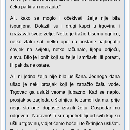
čeka parkiran novi auto.“
Ali, kako se moglo i očekivati, želja nije bila
ispunjena. Dolazili su i drugi kupci u trgovinu i
izražavali svoje želje: Netko je tražio bisernu ogrlicu,
netko zlatni sat, netko opet da postane najbogatiji
čovjek na svijetu, netko računalo, lijepu odjeću,
slavu. Bilo je i onih koji su željeli smršaviti, ili porasti,
ili pak da ne ostare.
Ali ni jedna želja nije bila uslišana. Jednoga dana
ušao je neki prosjak koji je zatražio čašu vode.
Trgovac ga usluži veoma ljubazno. Kad se napio,
prosjak se zagleda u škrinjicu, te zamoli da mu, prije
nego što ode, dopuste izraziti želju. Gospodar mu
odgovori: „Naravno! Ti si najpotrebitiji od svih koji su
ušli u trgovinu, vidjet ćemo hoće li te škrinjica uslišati.