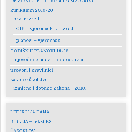
OKVIRNI GIK – sa stranica MZO 20./21.
kurikulum 2019-20
prvi razred
GIK – Vjeronauk 1. razred
planovi – vjeronauk
GODIŠNJI PLANOVI 18./19.
mjesečni planovi – interaktivni
ugovori i pravilnici
zakon o školstvu
izmjene i dopune Zakona – 2018.
LITURGIJA DANA
BIBLIJA – tekst KS
ČASOSLOV