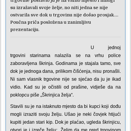
trgovine postavio ju je na vidno mjesto i mnogi
su izražavali svoje želje, no niti jedna se nije
ostvarila sve dok u trgovinu nije došao prosjak….
Poučna priča posložena u zanimljivu
prezentaciju.
U jednoj
trgovini starinama nalazila se na vrhu police
zaboravljena škrinja. Godinama je stajala tamo, sve
dok je jednoga dana, prilikom čišćenja, nisu pronašli.
Ni sam vlasnik trgovine nije se sjećao da ju je ikad
vidio. Kad su je očistili od prašine, vidješe da na
poklopcu piše „Škrinjica želja“.
Stavili su je na istaknuto mjesto da bi kupci koji dođu
mogli izraziti svoju želju. Ušao je neki čovjek htijući
kupiti jedan stari kip. Dok je plaćao, ugleda škrinjicu,
otvori je i izreče želju: „Želim da me pred trgovinom