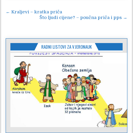
Navigacija
← Kraljevi – kratka priča
Što ljudi cijene? – poučna priča i pps →
objava
RADNI LISTOVI ZA VJERONAUK