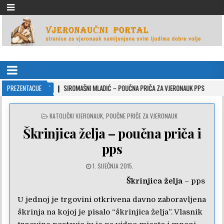
VJERONAUČNI PORTAL
stranice za vjeronauk namjenjene svim ljudima dobre volje
22-10-26
PREZENTACIJE
SIROMAŠNI MLADIĆ – POUČNA PRIČA ZA VJERONAUK PPS
2021-05
POSTED
KATOLIČKI VJERONAUK
,
POUČNE PRIČE ZA VJERONAUK
IN
Škrinjica želja – poučna priča i
pps
1. SIJEČNJA 2015.
Škrinjica želja
– pps
U jednoj je trgovini otkrivena davno zaboravljena
škrinja na kojoj je pisalo “škrinjica želja”. Vlasnik