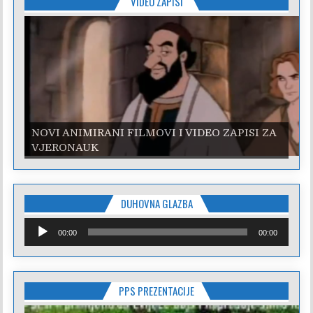
VIDEO ZAPISI
NOVI ANIMIRANI FILMOVI I VIDEO ZAPISI ZA
VJERONAUK
DUHOVNA GLAZBA
Reproduktor
00:00
00:00
audiozapisa
PPS PREZENTACIJE