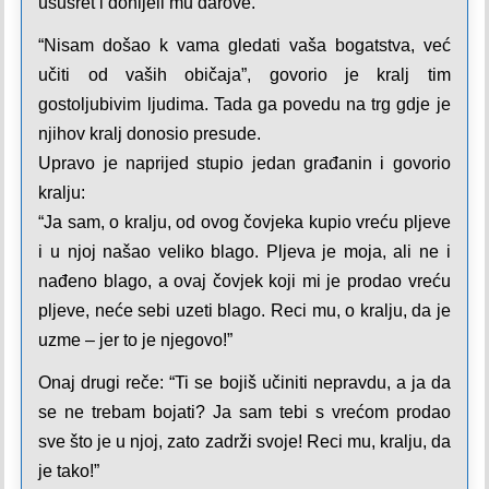
ususret i donijeli mu darove.
“Nisam došao k vama gledati vaša bogatstva, već
učiti od vaših običaja”, govorio je kralj tim
gostoljubivim ljudima. Tada ga povedu na trg gdje je
njihov kralj donosio presude.
Upravo je naprijed stupio jedan građanin i govorio
kralju:
“Ja sam, o kralju, od ovog čovjeka kupio vreću pljeve
i u njoj našao veliko blago. Pljeva je moja, ali ne i
nađeno blago, a ovaj čovjek koji mi je prodao vreću
pljeve, neće sebi uzeti blago. Reci mu, o kralju, da je
uzme – jer to je njegovo!”
Onaj drugi reče: “Ti se bojiš učiniti nepravdu, a ja da
se ne trebam bojati? Ja sam tebi s vrećom prodao
sve što je u njoj, zato zadrži svoje! Reci mu, kralju, da
je tako!”