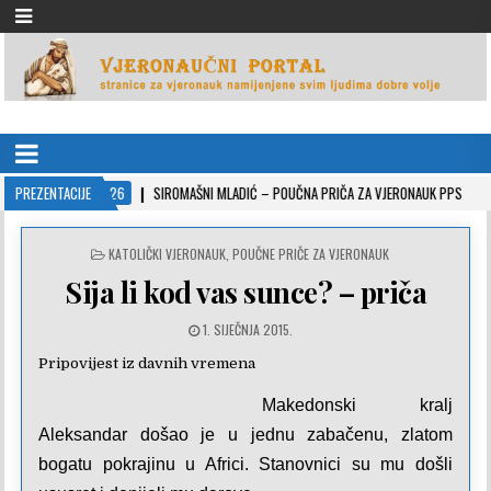
VJERONAUČNI PORTAL
stranice za vjeronauk namjenjene svim ljudima dobre volje
2022-10-26
PREZENTACIJE
SIROMAŠNI MLADIĆ – POUČNA PRIČA ZA VJERONAUK PPS
2021-
POSTED
KATOLIČKI VJERONAUK
,
POUČNE PRIČE ZA VJERONAUK
IN
Sija li kod vas sunce? – priča
1. SIJEČNJA 2015.
Pripovijest iz davnih vremena
Makedonski kralj
Aleksandar došao je u jednu zabačenu, zlatom
bogatu pokrajinu u Africi. Stanovnici su mu došli