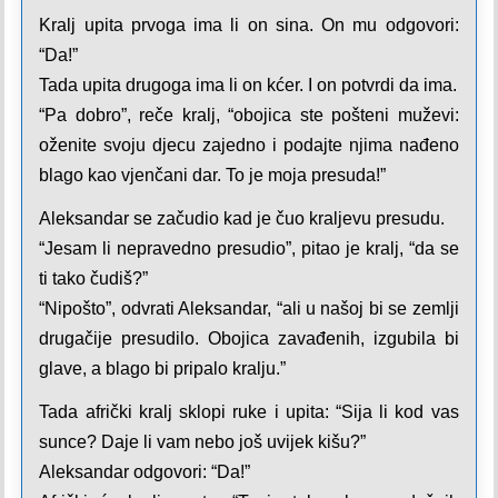
Kralj upita prvoga ima li on sina. On mu odgovori:
“Da!”
Tada upita drugoga ima li on kćer. I on potvrdi da ima.
“Pa dobro”, reče kralj, “obojica ste pošteni muževi:
oženite svoju djecu zajedno i podajte njima nađeno
blago kao vjenčani dar. To je moja presuda!”
Aleksandar se začudio kad je čuo kraljevu presudu.
“Jesam li nepravedno presudio”, pitao je kralj, “da se
ti tako čudiš?”
“Nipošto”, odvrati Aleksandar, “ali u našoj bi se zemlji
drugačije presudilo. Obojica zavađenih, izgubila bi
glave, a blago bi pripalo kralju.”
Tada afrički kralj sklopi ruke i upita: “Sija li kod vas
sunce? Daje li vam nebo još uvijek kišu?”
Aleksandar odgovori: “Da!”