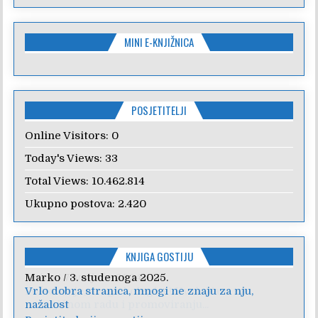
MINI E-KNJIŽNICA
POSJETITELJI
Online Visitors:
0
Today's Views:
33
Total Views:
10.462.814
Ukupno postova:
2.420
KNJIGA GOSTIJU
Anica
/
7. veljače 2024.
Poštovanje, draga kolegice! Hvala Vam na
nesebičnom radu i promoviranju...