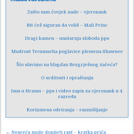
Zašto sam čovjek nade – vjeronauk
Bit ćeš siguran da voliš – Mali Princ
Dragi kamen – unutarnja sloboda pps
Mudrost Tecumseha poglavice plemena Shawnee
Što slavimo na blagdan Bezgrješnog začeća?
O srditosti i opraštanju
Isus u Hramu – pps i video zapis za vjeronauk u 4.
razredu
Korizmena odricanja – razmišljanje
Navigacija
← Nesreća može donijeti rast – kratka priča