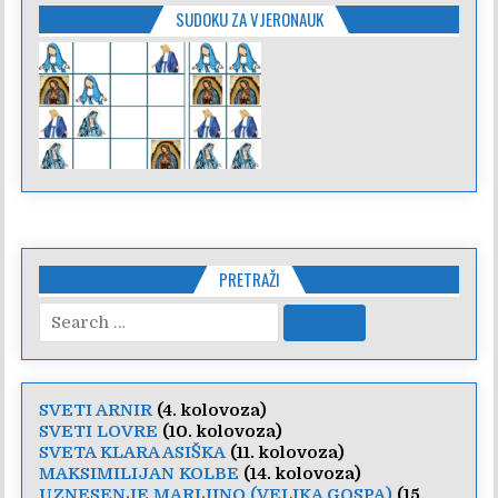
SUDOKU ZA VJERONAUK
PRETRAŽI
Search
for:
SVETI ARNIR
(4. kolovoza)
SVETI LOVRE
(10. kolovoza)
SVETA KLARA ASIŠKA
(11. kolovoza)
MAKSIMILIJAN KOLBE
(14. kolovoza)
UZNESENJE MARIJINO (VELIKA GOSPA)
(15.