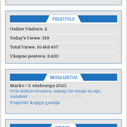
POSJETITELJI
Online Visitors:
2
Today's Views:
319
Total Views:
10.463.457
Ukupno postova:
2.420
KNJIGA GOSTIJU
Anica
/
7. veljače 2024.
Poštovanje, draga kolegice! Hvala Vam na
nesebičnom radu i promoviranju...
Posjetite knjigu gostiju