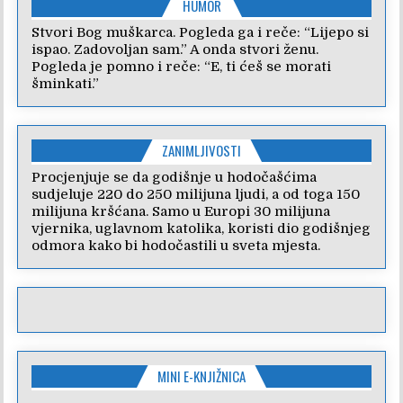
HUMOR
Stvori Bog muškarca. Pogleda ga i reče: “Lijepo si
ispao. Zadovoljan sam.” A onda stvori ženu.
Pogleda je pomno i reče: “E, ti ćeš se morati
šminkati.”
ZANIMLJIVOSTI
Procjenjuje se da godišnje u hodočašćima
sudjeluje 220 do 250 milijuna ljudi, a od toga 150
milijuna kršćana. Samo u Europi 30 milijuna
vjernika, uglavnom katolika, koristi dio godišnjeg
odmora kako bi hodočastili u sveta mjesta.
MINI E-KNJIŽNICA