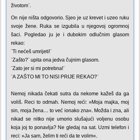
životom
¨.
On nije ništa odgovorio. Sjeo je uz krevet i uzeo ruku
svoje žene. Ruka se izgubila u njegovoj ogromnoj
šaci. Pogledao ju je i dubokim odlučnim glasom
rekao:
¨Ti nećeš umrijeti!¨
¨Zašto?¨ upita ona jedva čujnim glasom.
¨Zato jer si mi potrebna!¨
¨A ZAŠTO MI TO NISI PRIJE REKAO?¨
Nemoj nikada čekati sutra da nekome kažeš da ga
voliš. Reci to odmah. Nemoj reći: »Moja majka, moj
sin, moja žena… to već ionako zna«. Možda i zna, ali
nikad se nitko nije umorio slušajući voljenu osobu
koja joj to ponavlja? Ne gledaj na sat. Uzmi telefon i
reci: »Ja sam, želim ti reći da te volim«.