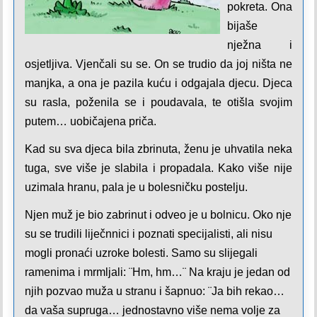
pokreta. Ona
bijaše
nježna i
osjetljiva. Vjenčali su se. On se trudio da joj ništa ne
manjka, a ona je pazila kuću i odgajala djecu. Djeca
su rasla, poženila se i poudavala, te otišla svojim
putem… uobičajena priča.
Kad su sva djeca bila zbrinuta, ženu je uhvatila neka
tuga, sve više je slabila i propadala. Kako više nije
uzimala hranu, pala je u bolesničku postelju.
Njen muž je bio zabrinut i odveo je u bolnicu. Oko nje
su se trudili liječnnici i poznati specijalisti, ali nisu
mogli pronaći uzroke bolesti. Samo su slijegali
ramenima i mrmljali: ¨Hm, hm…¨ Na kraju je jedan od
njih pozvao muža u stranu i šapnuo: ¨Ja bih rekao…
da vaša supruga…
jednostavno više nema volje za