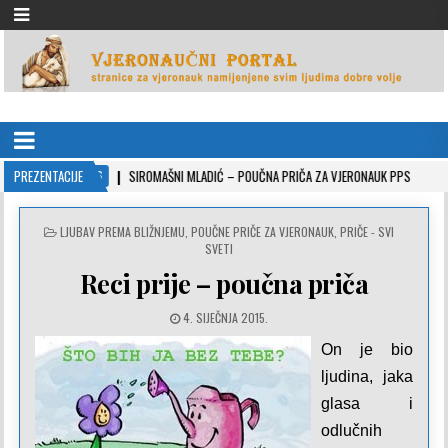
VJERONAUČNI PORTAL
stranice za vjeronauk namjenjene svim ljudima dobre volje
22-10-26
PREZENTACIJE
SIROMAŠNI MLADIĆ – POUČNA PRIČA ZA VJERONAUK PPS
2021-05
POSTED
LJUBAV PREMA BLIŽNJEMU
,
POUČNE PRIČE ZA VJERONAUK
,
PRIČE - SVI
IN
SVETI
Reci prije – poučna priča
4. SIJEČNJA 2015.
On je bio
ljudina, jaka
glasa i
odlučnih