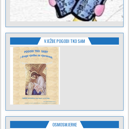
VJEŽBE POGODI TKO SAM
OSMOSMJERKE