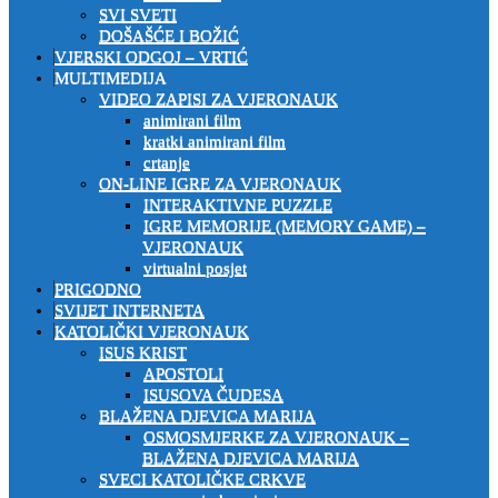
SVI SVETI
DOŠAŠĆE I BOŽIĆ
VJERSKI ODGOJ – VRTIĆ
MULTIMEDIJA
VIDEO ZAPISI ZA VJERONAUK
animirani film
kratki animirani film
crtanje
ON-LINE IGRE ZA VJERONAUK
INTERAKTIVNE PUZZLE
IGRE MEMORIJE (MEMORY GAME) –
VJERONAUK
virtualni posjet
PRIGODNO
SVIJET INTERNETA
KATOLIČKI VJERONAUK
ISUS KRIST
APOSTOLI
ISUSOVA ČUDESA
BLAŽENA DJEVICA MARIJA
OSMOSMJERKE ZA VJERONAUK –
BLAŽENA DJEVICA MARIJA
SVECI KATOLIČKE CRKVE