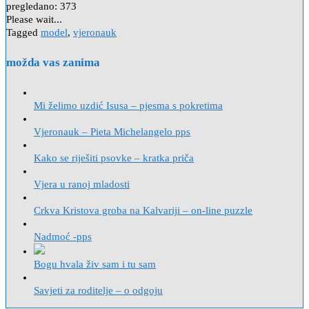
pregledano:
373
Please wait...
Tagged
model
,
vjeronauk
možda vas zanima
Mi želimo uzdić Isusa – pjesma s pokretima
Vjeronauk – Pieta Michelangelo pps
Kako se riješiti psovke – kratka priča
Vjera u ranoj mladosti
Crkva Kristova groba na Kalvariji – on-line puzzle
Nadmoć -pps
Bogu hvala živ sam i tu sam
Savjeti za roditelje – o odgoju