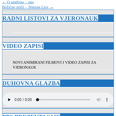
Navigacija
← O antifone – pps
Božićne priče – Stjepan Lice →
objava
RADNI LISTOVI ZA VJERONAUK
VIDEO ZAPISI
NOVI ANIMIRANI FILMOVI I VIDEO ZAPISI ZA
VJERONAUK
DUHOVNA GLAZBA