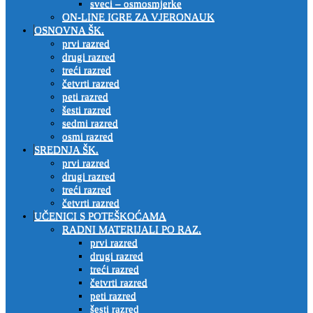
sveci – osmosmjerke
ON-LINE IGRE ZA VJERONAUK
OSNOVNA ŠK.
prvi razred
drugi razred
treći razred
četvrti razred
peti razred
šesti razred
sedmi razred
osmi razred
SREDNJA ŠK.
prvi razred
drugi razred
treći razred
četvrti razred
UČENICI S POTEŠKOĆAMA
RADNI MATERIJALI PO RAZ.
prvi razred
drugi razred
treći razred
četvrti razred
peti razred
šesti razred