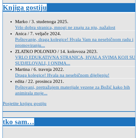
Knjiga gostiju
Marko
/
3. studenoga 2025.
Vrlo dobra stranica, mnogi ne znaju za nju, nažalost
Anica
/
7. veljače 2024.
Poštovanje, draga kolegice! Hvala Vam na nesebičnom radu i
promoviranju...
ZLATKO POLONIJO
/
14. kolovoza 2023.
VRLO EDUKATIVNA STRANICA, HVALA SVIMA KOJI SU
SUDJELOVALI, I ONIMA...
Martina
/
6. travnja 2022.
Draga kolegice! Hvala na nesebičnom dijeljenju!
edita
/
22. prosinca 2021.
Poštovani, pretražujem materijale vezene za Božić kako bih
animirala moje...
Posjetite knjigu gostiju
tko sam…