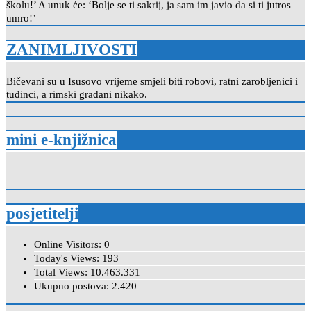
školu!’ A unuk će: ‘Bolje se ti sakrij, ja sam im javio da si ti jutros
umro!’
ZANIMLJIVOSTI
Bičevani su u Isusovo vrijeme smjeli biti robovi, ratni zarobljenici i
tuđinci, a rimski građani nikako.
mini e-knjižnica
posjetitelji
Online Visitors:
0
Today's Views:
193
Total Views:
10.463.331
Ukupno postova:
2.420