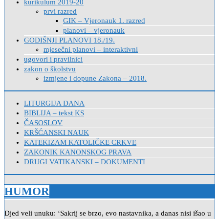
kurikulum 2019-20
prvi razred
GIK – Vjeronauk 1. razred
planovi – vjeronauk
GODIŠNJI PLANOVI 18./19.
mjesečni planovi – interaktivni
ugovori i pravilnici
zakon o školstvu
izmjene i dopune Zakona – 2018.
LITURGIJA DANA
BIBLIJA – tekst KS
ČASOSLOV
KRŠĆANSKI NAUK
KATEKIZAM KATOLIČKE CRKVE
ZAKONIK KANONSKOG PRAVA
DRUGI VATIKANSKI – DOKUMENTI
HUMOR
Djed veli unuku: ‘Sakrij se brzo, evo nastavnika, a danas nisi išao u