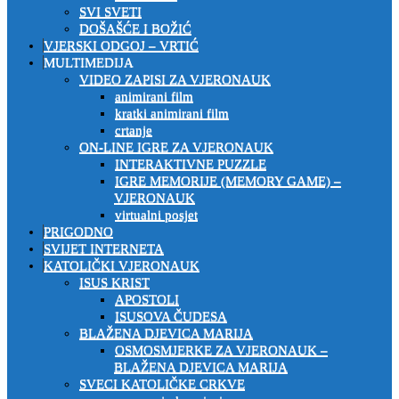
SVI SVETI
DOŠAŠĆE I BOŽIĆ
VJERSKI ODGOJ – VRTIĆ
MULTIMEDIJA
VIDEO ZAPISI ZA VJERONAUK
animirani film
kratki animirani film
crtanje
ON-LINE IGRE ZA VJERONAUK
INTERAKTIVNE PUZZLE
IGRE MEMORIJE (MEMORY GAME) –
VJERONAUK
virtualni posjet
PRIGODNO
SVIJET INTERNETA
KATOLIČKI VJERONAUK
ISUS KRIST
APOSTOLI
ISUSOVA ČUDESA
BLAŽENA DJEVICA MARIJA
OSMOSMJERKE ZA VJERONAUK –
BLAŽENA DJEVICA MARIJA
SVECI KATOLIČKE CRKVE