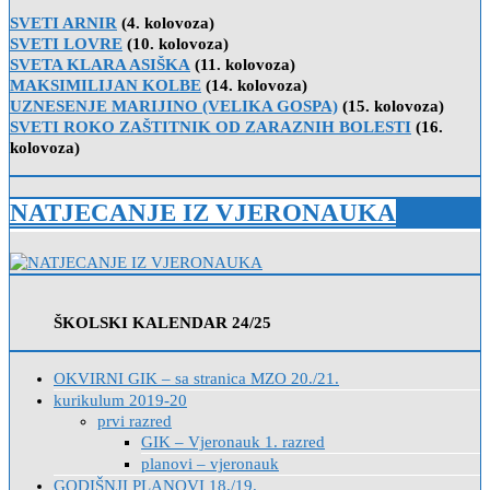
for:
SVETI ARNIR
(4. kolovoza)
SVETI LOVRE
(10. kolovoza)
SVETA KLARA ASIŠKA
(11. kolovoza)
MAKSIMILIJAN KOLBE
(14. kolovoza)
UZNESENJE MARIJINO (VELIKA GOSPA)
(15. kolovoza)
SVETI ROKO ZAŠTITNIK OD ZARAZNIH BOLESTI
(16.
kolovoza)
NATJECANJE IZ VJERONAUKA
ŠKOLSKI KALENDAR 24/25
OKVIRNI GIK – sa stranica MZO 20./21.
kurikulum 2019-20
prvi razred
GIK – Vjeronauk 1. razred
planovi – vjeronauk
GODIŠNJI PLANOVI 18./19.