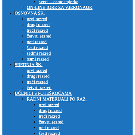
sveci – osmosmjerke
ON-LINE IGRE ZA VJERONAUK
OSNOVNA ŠK.
prvi razred
drugi razred
treći razred
četvrti razred
peti razred
šesti razred
sedmi razred
osmi razred
SREDNJA ŠK.
prvi razred
drugi razred
treći razred
četvrti razred
UČENICI S POTEŠKOĆAMA
RADNI MATERIJALI PO RAZ.
prvi razred
drugi razred
treći razred
četvrti razred
peti razred
šesti razred