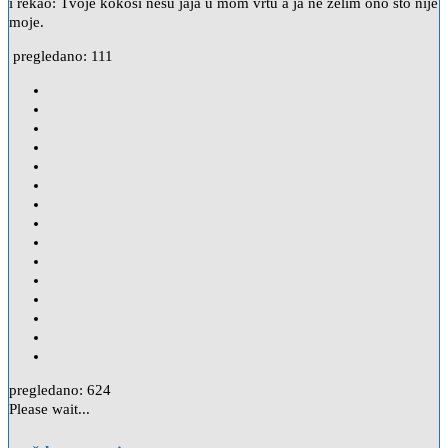
i rekao: Tvoje kokoši nesu jaja u mom vrtu a ja ne želim ono što nije
moje.
pregledano:
111
pregledano:
624
Please wait...