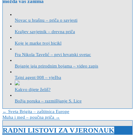
možda vas zanima
Novac u brašnu – priča o savjesti
Kraljev savjetnik – drevna priča
Koje je marke tvoj bicikl
Fra Nikola Tavelić – prvi hrvatski svetac
Bojanje jaja prirodnim bojama – video zapis
Tajni agent 008 – vježba
Kakvo dijete želiš?
Božja poruka – razmišljanje S. Lice
Navigacija
← Sveta Brigita – zaštitnica Europe
Muha i med – poučna priča →
objava
RADNI LISTOVI ZA VJERONAUK