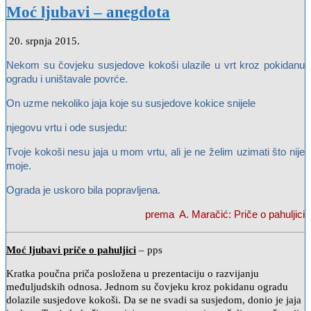
Moć ljubavi – anegdota
20. srpnja 2015.
Nekom su čovjeku susjedove kokoši ulazile u vrt kroz pokidanu
ogradu i uništavale povrće.
On uzme nekoliko jaja koje su susjedove kokice snijele
njegovu vrtu i ode susjedu:
Tvoje kokoši nesu jaja u mom vrtu, ali je ne želim uzimati što nije
moje.
Ograda je uskoro bila popravljena.
prema A. Maračić: Priče o pahuljici
Moć ljubavi priče o pahuljici
– pps
Kratka poučna priča posložena u prezentaciju o razvijanju
međuljudskih odnosa. Jednom su čovjeku kroz pokidanu ogradu
dolazile susjedove kokoši. Da se ne svadi sa susjedom, donio je jaja