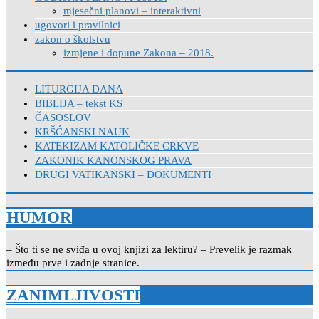
mjesečni planovi – interaktivni
ugovori i pravilnici
zakon o školstvu
izmjene i dopune Zakona – 2018.
LITURGIJA DANA
BIBLIJA – tekst KS
ČASOSLOV
KRŠĆANSKI NAUK
KATEKIZAM KATOLIČKE CRKVE
ZAKONIK KANONSKOG PRAVA
DRUGI VATIKANSKI – DOKUMENTI
HUMOR
– Što ti se ne sviđa u ovoj knjizi za lektiru? – Prevelik je razmak
između prve i zadnje stranice.
ZANIMLJIVOSTI