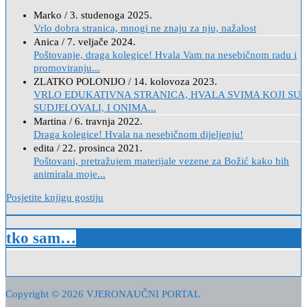
Marko
/
3. studenoga 2025.
Vrlo dobra stranica, mnogi ne znaju za nju, nažalost
Anica
/
7. veljače 2024.
Poštovanje, draga kolegice! Hvala Vam na nesebičnom radu i
promoviranju...
ZLATKO POLONIJO
/
14. kolovoza 2023.
VRLO EDUKATIVNA STRANICA, HVALA SVIMA KOJI SU
SUDJELOVALI, I ONIMA...
Martina
/
6. travnja 2022.
Draga kolegice! Hvala na nesebičnom dijeljenju!
edita
/
22. prosinca 2021.
Poštovani, pretražujem materijale vezene za Božić kako bih
animirala moje...
Posjetite knjigu gostiju
tko sam…
Copyright © 2026 VJERONAUČNI PORTAL