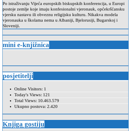
Po istraživanju Vijeća europskih biskupskih konferencija, u Europi
postoje zemlje koje imaju konfesionalni vjeronauk, općekršćansku
vjersku nastavu ili obveznu religijsku kulturu. Nikakva modela
vjeronauka u školama nema u Albaniji, Bjelorusiji, Bugarskoj i
Sloveniji.
mini e-knjižnica
posjetitelji
Online Visitors:
1
Today's Views:
121
Total Views:
10.463.579
Ukupno postova:
2.420
Knjiga gostiju