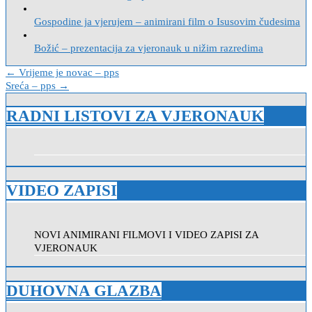
Gospodine ja vjerujem – animirani film o Isusovim čudesima
Božić – prezentacija za vjeronauk u nižim razredima
Navigacija
← Vrijeme je novac – pps
Sreća – pps →
objava
RADNI LISTOVI ZA VJERONAUK
VIDEO ZAPISI
NOVI ANIMIRANI FILMOVI I VIDEO ZAPISI ZA
VJERONAUK
DUHOVNA GLAZBA