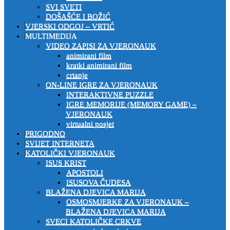
SVI SVETI
DOŠAŠĆE I BOŽIĆ
VJERSKI ODGOJ – VRTIĆ
MULTIMEDIJA
VIDEO ZAPISI ZA VJERONAUK
animirani film
kratki animirani film
crtanje
ON-LINE IGRE ZA VJERONAUK
INTERAKTIVNE PUZZLE
IGRE MEMORIJE (MEMORY GAME) –
VJERONAUK
virtualni posjet
PRIGODNO
SVIJET INTERNETA
KATOLIČKI VJERONAUK
ISUS KRIST
APOSTOLI
ISUSOVA ČUDESA
BLAŽENA DJEVICA MARIJA
OSMOSMJERKE ZA VJERONAUK –
BLAŽENA DJEVICA MARIJA
SVECI KATOLIČKE CRKVE