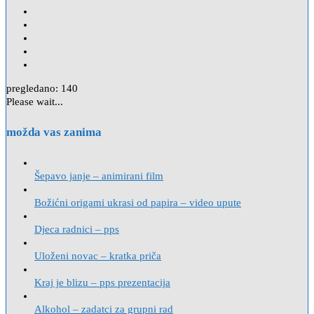
pregledano:
140
Please wait...
možda vas zanima
Šepavo janje – animirani film
Božićni origami ukrasi od papira – video upute
Djeca radnici – pps
Uloženi novac – kratka priča
Kraj je blizu – pps prezentacija
Alkohol – zadatci za grupni rad