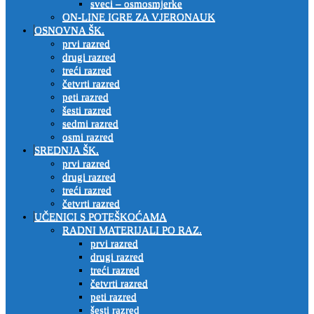
sveci – osmosmjerke
ON-LINE IGRE ZA VJERONAUK
OSNOVNA ŠK.
prvi razred
drugi razred
treći razred
četvrti razred
peti razred
šesti razred
sedmi razred
osmi razred
SREDNJA ŠK.
prvi razred
drugi razred
treći razred
četvrti razred
UČENICI S POTEŠKOĆAMA
RADNI MATERIJALI PO RAZ.
prvi razred
drugi razred
treći razred
četvrti razred
peti razred
šesti razred