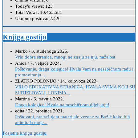
Online Visitors:
0
Today's Views:
123
Total Views:
10.463.581
Ukupno postova:
2.420
Knjiga gostiju
Marko
/
3. studenoga 2025.
Vrlo dobra stranica, mnogi ne znaju za nju, nažalost
Anica
/
7. veljače 2024.
Poštovanje, draga kolegice! Hvala Vam na nesebičnom radu i
promoviranju...
ZLATKO POLONIJO
/
14. kolovoza 2023.
VRLO EDUKATIVNA STRANICA, HVALA SVIMA KOJI SU
SUDJELOVALI, I ONIMA...
Martina
/
6. travnja 2022.
Draga kolegice! Hvala na nesebičnom dijeljenju!
edita
/
22. prosinca 2021.
Poštovani, pretražujem materijale vezene za Božić kako bih
animirala moje...
Posjetite knjigu gostiju