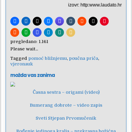
izovr:
http:www.laudato.hr
pregledano:
1.161
Please wait...
Tagged
pomoć bližnjemu
,
poučna priča
,
vjeronauk
možda vas zanima
Časna sestra – origami (video)
Bumerang dobrote – video zapis
Sveti Stjepan Prvomučenik
Rođenje jedinoga kralja – prekrasna božićna