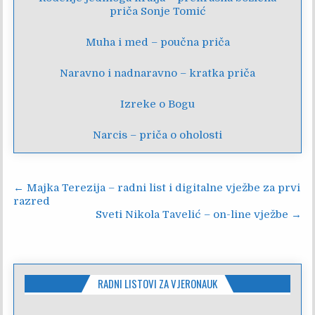
priča Sonje Tomić
Muha i med – poučna priča
Naravno i nadnaravno – kratka priča
Izreke o Bogu
Narcis – priča o oholosti
Navigacija
← Majka Terezija – radni list i digitalne vježbe za prvi
razred
objava
Sveti Nikola Tavelić – on-line vježbe →
RADNI LISTOVI ZA VJERONAUK