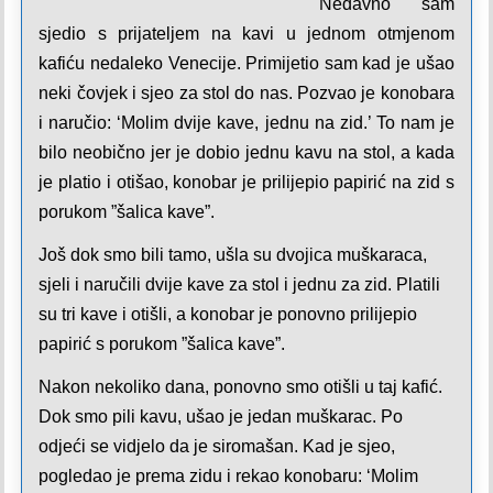
Nedavno sam
sjedio s prijateljem na kavi u jednom otmjenom
kafiću nedaleko Venecije. Primijetio sam kad je ušao
neki čovjek i sjeo za stol do nas. Pozvao je konobara
i naručio: ‘Molim dvije kave, jednu na zid.’ To nam je
bilo neobično jer je dobio jednu kavu na stol, a kada
je platio i otišao, konobar je prilijepio papirić na zid s
porukom ”šalica kave”.
Još dok smo bili tamo, ušla su dvojica muškaraca,
sjeli i naručili dvije kave za stol i jednu za zid. Platili
su tri kave i otišli, a konobar je ponovno prilijepio
papirić s porukom ”šalica kave”.
Nakon nekoliko dana, ponovno smo otišli u taj kafić.
Dok smo pili kavu, ušao je jedan muškarac. Po
odjeći se vidjelo da je siromašan. Kad je sjeo,
pogledao je prema zidu i rekao konobaru: ‘Molim