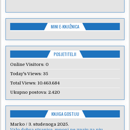
MINI E-KNJIŽNICA
POSJETITELJI
Online Visitors:
0
Today's Views:
35
Total Views:
10.463.684
Ukupno postova:
2.420
KNJIGA GOSTIJU
Marko
/
3. studenoga 2025.
Vrlo dobra stranica, mnogi ne znaju za nju,