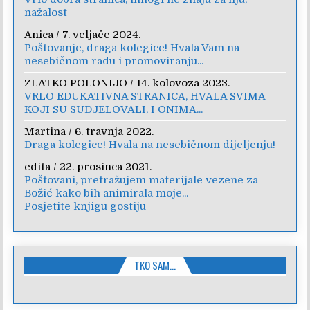
nažalost
Anica
/
7. veljače 2024.
Poštovanje, draga kolegice! Hvala Vam na
nesebičnom radu i promoviranju...
ZLATKO POLONIJO
/
14. kolovoza 2023.
VRLO EDUKATIVNA STRANICA, HVALA SVIMA
KOJI SU SUDJELOVALI, I ONIMA...
Martina
/
6. travnja 2022.
Draga kolegice! Hvala na nesebičnom dijeljenju!
edita
/
22. prosinca 2021.
Poštovani, pretražujem materijale vezene za
Božić kako bih animirala moje...
Posjetite knjigu gostiju
TKO SAM…