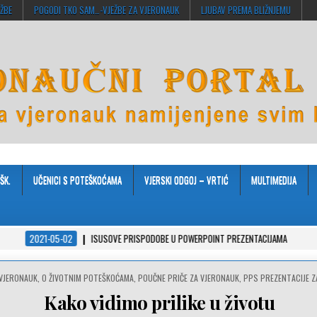
EŽBE
POGODI TKO SAM…-VJEŽBE ZA VJERONAUK
LJUBAV PREMA BLIŽNJEMU
ŠK.
UČENICI S POTEŠKOĆAMA
VJERSKI ODGOJ – VRTIĆ
MULTIMEDIJA
-05-02
ISUSOVE PRISPODOBE U POWERPOINT PREZENTACIJAMA
2021-04-08
 VJERONAUK
,
O ŽIVOTNIM POTEŠKOĆAMA
,
POUČNE PRIČE ZA VJERONAUK
,
PPS PREZENTACIJE Z
Kako vidimo prilike u životu