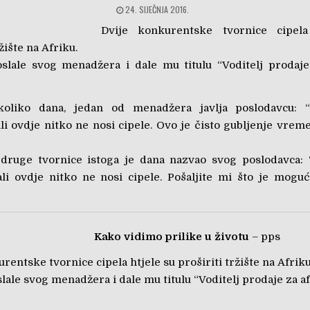
24. SIJEČNJA 2016.
Dvije konkurentske tvornice cipela
ržište na Afriku.
slale svog menadžera i dale mu titulu “Voditelj prodaje
oliko dana, jedan od menadžera javlja poslodavcu: 
 ali ovdje nitko ne nosi cipele. Ovo je čisto gubljenje vre
druge tvornice istoga je dana nazvao svog poslodavca:
 ali ovdje nitko ne nosi cipele. Pošaljite mi što je mogu
Kako vidimo prilike u životu
– pps
rentske tvornice cipela htjele su proširiti tržište na Afriku
lale svog menadžera i dale mu titulu “Voditelj prodaje za a