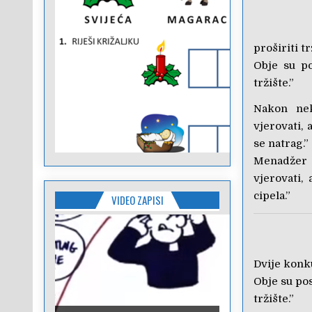
proširiti t
Obje su po
tržište.”
Nakon nek
vjerovati,
se natrag.”
Menadžer 
vjerovati,
cipela.”
VIDEO ZAPISI
Dvije konku
Obje su pos
tržište.”