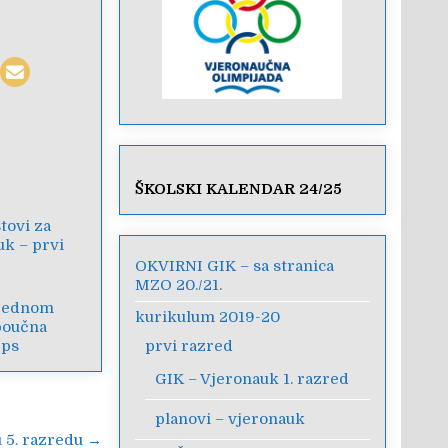
ŠKOLSKI KALENDAR 24/25
stovi za
uk – prvi
OKVIRNI GIK – sa stranica
MZO 20./21.
 jednom
kurikulum 2019-20
poučna
pps
prvi razred
GIK – Vjeronauk 1. razred
planovi – vjeronauk
u 5. razredu →