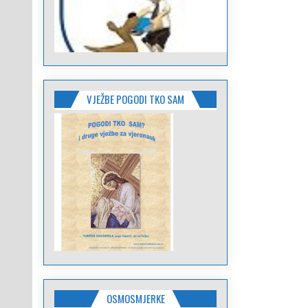
objava
VJEŽBE POGODI TKO SAM
OSMOSMJERKE