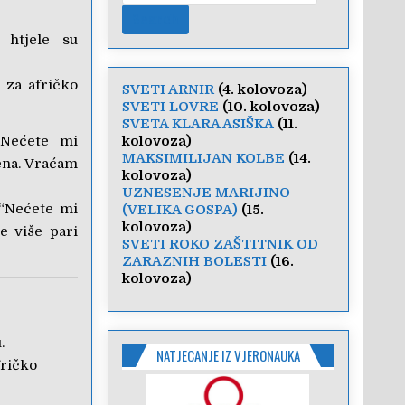
 htjele su
 za afričko
SVETI ARNIR
(4. kolovoza)
SVETI LOVRE
(10. kolovoza)
SVETA KLARA ASIŠKA
(11.
“Nećete mi
kolovoza)
MAKSIMILIJAN KOLBE
(14.
mena. Vraćam
kolovoza)
UZNESENJE MARIJINO
 “Nećete mi
(VELIKA GOSPA)
(15.
kolovoza)
će više pari
SVETI ROKO ZAŠTITNIK OD
ZARAZNIH BOLESTI
(16.
kolovoza)
.
NATJECANJE IZ VJERONAUKA
fričko