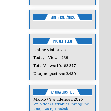
MINI E-KNJIŽNICA
POSJETITELJI
Online Visitors:
0
Today's Views:
239
Total Views:
10.463.377
Ukupno postova:
2.420
KNJIGA GOSTIJU
Marko
Anica
/
/
7. veljače 2024.
3. studenoga 2025.
Vrlo dobra stranica, mnogi ne
Poštovanje, draga kolegice!
znaju za nju, nažalost
Hvala Vam na nesebičnom