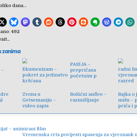
oliko dana…
ano:
492
it...
s zanima
PASIJA –
Ekumenizam –
radni li
 –
prepričana
pokret za jedinstvo
vjerona
početnim p
kršćana
razred
udre
Zvona u
Božićni anđeo –
Bajka o
s)
Getsemaniju –
razmišljanje
mišu – 
video zapis
priča i 
ija
ijat – animirani film
Vremenska crta povijesti spasenja za vjeronauk 