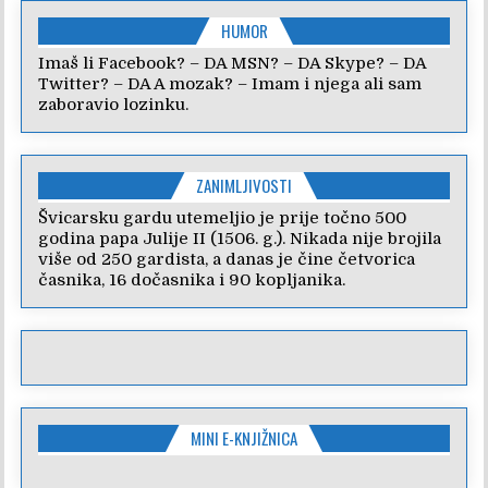
HUMOR
Imaš li Facebook? – DA MSN? – DA Skype? – DA
Twitter? – DA A mozak? – Imam i njega ali sam
zaboravio lozinku.
ZANIMLJIVOSTI
Švicarsku gardu utemeljio je prije točno 500
godina papa Julije II (1506. g.). Nikada nije brojila
više od 250 gardista, a danas je čine četvorica
časnika, 16 dočasnika i 90 kopljanika.
MINI E-KNJIŽNICA