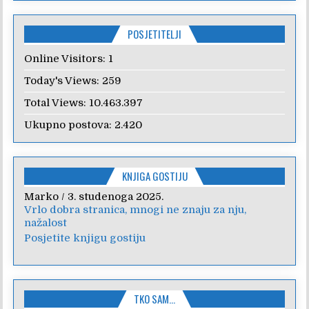
POSJETITELJI
Online Visitors:
1
Today's Views:
259
Total Views:
10.463.397
Ukupno postova:
2.420
KNJIGA GOSTIJU
Marko
Anica
/
/
7. veljače 2024.
3. studenoga 2025.
Vrlo dobra stranica, mnogi ne znaju za nju,
Poštovanje, draga kolegice! Hvala Vam na
nažalost
nesebičnom radu i promoviranju...
Posjetite knjigu gostiju
TKO SAM…