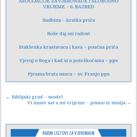
ASOCIJACIJE ZA VJERONAUK I SLOBODNO
VRIJEME – 6. RAZRED
Sudbina – kratka priča
Bože daj mi radost
Staklenka krastavaca i kava – poučna priča
Vjeruj u Boga i kad si u poteškoćama – pps
Pjesma brata sunca – sv. Franjo pps
Navigacija
← Biblijski grad – model
Vi imate sat a mi vrijeme – pismo iz misija →
objava
RADNI LISTOVI ZA VJERONAUK