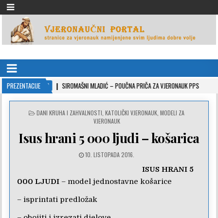
VJERONAUČNI PORTAL
stranice za vjeronauk namjenjene svim ljudima dobre volje
2022-10-26
PREZENTACIJE
SIROMAŠNI MLADIĆ – POUČNA PRIČA ZA VJERONAUK PPS
2021-
POSTED
DANI KRUHA I ZAHVALNOSTI
,
KATOLIČKI VJERONAUK
,
MODELI ZA
IN
VJERONAUK
Isus hrani 5 000 ljudi – košarica
10. LISTOPADA 2016.
ISUS HRANI 5
000 LJUDI
– model jednostavne košarice
– isprintati predložak
– obojiti i izrezati djelove