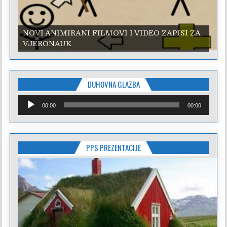
NOVI ANIMIRANI FILMOVI I VIDEO ZAPISI ZA
VJERONAUK
DUHOVNA GLAZBA
Reproduktor
00:00
00:00
audiozapisa
PPS PREZENTACIJE