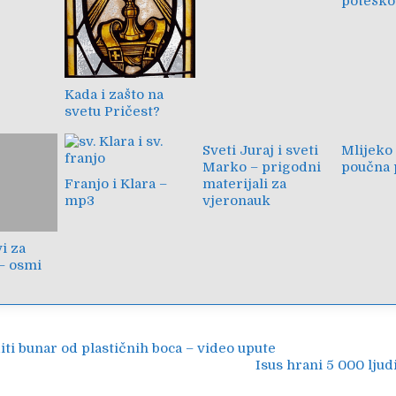
potešk
Kada i zašto na
svetu Pričest?
Sveti Juraj i sveti
Mlijeko
Marko – prigodni
poučna 
Franjo i Klara –
materijali za
mp3
vjeronauk
vi za
– osmi
ija
ti bunar od plastičnih boca – video upute
Isus hrani 5 000 ljud