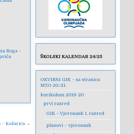
oćama
 za Boga –
priča
ŠKOLSKI KALENDAR 24/25
OKVIRNI GIK – sa stranica
MZO 20./21.
kurikulum 2019-20
prvi razred
GIK – Vjeronauk 1. razred
i – košarica →
planovi – vjeronauk