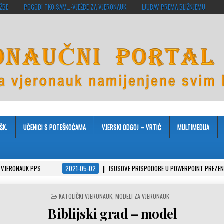
EŽBE
POGODI TKO SAM…-VJEŽBE ZA VJERONAUK
LJUBAV PREMA BLIŽNJEMU
ŠK.
UČENICI S POTEŠKOĆAMA
VJERSKI ODGOJ – VRTIĆ
MULTIMEDIJA
 PPS
2021-05-02
ISUSOVE PRISPODOBE U POWERPOINT PREZENTACIJAMA
POSTED
KATOLIČKI VJERONAUK
,
MODELI ZA VJERONAUK
IN
Biblijski grad – model