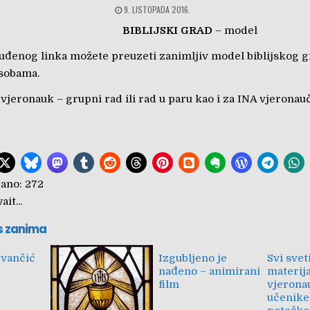
9. LISTOPADA 2016.
BIBLIJSKI GRAD
– model
đenog linka možete preuzeti zanimljiv model biblijskog g
sobama.
vjeronauk – grupni rad ili rad u paru kao i za INA vjeronau
ano:
272
it...
s zanima
Ivančić
Izgubljeno je
Svi svet
nađeno – animirani
materija
film
vjerona
učenike