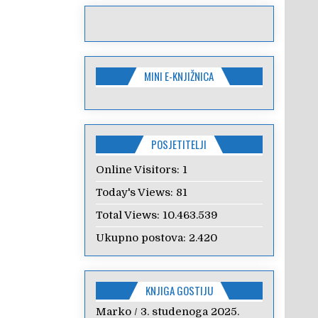
MINI E-KNJIŽNICA
POSJETITELJI
Online Visitors:
1
Today's Views:
81
Total Views:
10.463.539
Ukupno postova:
2.420
KNJIGA GOSTIJU
Marko
Anica
/
/
7. veljače 2024.
3. studenoga 2025.