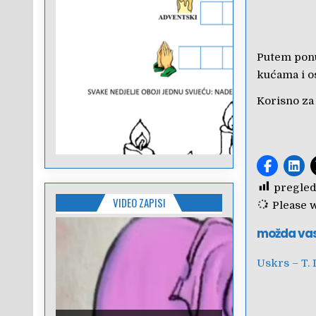
Putem ponu
kućama i o
Korisno za 
pregled
VIDEO ZAPISI
Please wa
možda va
Uskrs – T. 