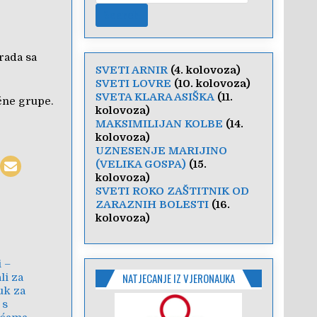
rada sa
SVETI ARNIR
(4. kolovoza)
SVETI LOVRE
(10. kolovoza)
SVETA KLARA ASIŠKA
(11.
čne grupe.
kolovoza)
MAKSIMILIJAN KOLBE
(14.
kolovoza)
UZNESENJE MARIJINO
(VELIKA GOSPA)
(15.
kolovoza)
SVETI ROKO ZAŠTITNIK OD
ZARAZNIH BOLESTI
(16.
kolovoza)
i –
NATJECANJE IZ VJERONAUKA
li za
uk za
 s