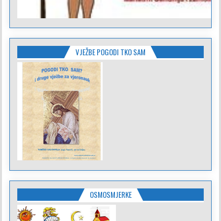
VJEŽBE POGODI TKO SAM
OSMOSMJERKE