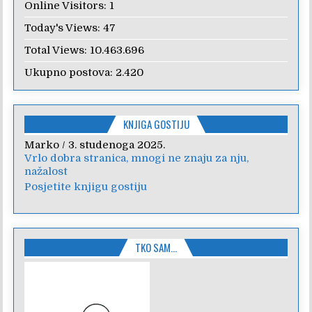
Online Visitors:
1
Today's Views:
47
Total Views:
10.463.696
Ukupno postova:
2.420
KNJIGA GOSTIJU
Marko
Anica
/
/
7. veljače 2024.
3. studenoga 2025.
Vrlo dobra stranica, mnogi ne znaju za nju,
Poštovanje, draga kolegice! Hvala Vam na
nažalost
nesebičnom radu i promoviranju...
Posjetite knjigu gostiju
TKO SAM…