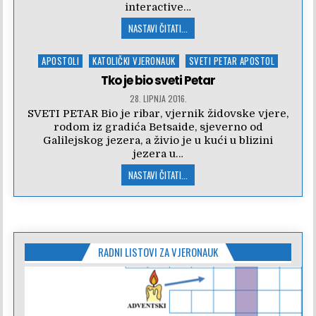
interactive…
NASTAVI ČITATI...
Posted
APOSTOLI
KATOLIČKI VJERONAUK
SVETI PETAR APOSTOL
in
Tko je bio sveti Petar
28. LIPNJA 2016.
SVETI PETAR Bio je ribar, vjernik židovske vjere,
rodom iz gradića Betsaide, sjeverno od
Galilejskog jezera, a živio je u kući u blizini
jezera u…
NASTAVI ČITATI...
RADNI LISTOVI ZA VJERONAUK