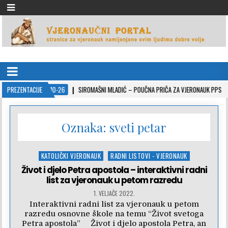
VJERONAUČNI PORTAL
stranice za vjeronauk namjenjene svim ljudima dobre volje
PREZENTACIJE
2022-10-26
SIROMAŠNI MLADIĆ – POUČNA PRIČA ZA VJERONAUK PPS
Oznaka:
sveti petar
Posted
KATOLIČKI VJERONAUK
RADNI LISTOVI - VJERONAUK
in
Život i djelo Petra apostola – interaktivni radni
list za vjeronauk u petom razredu
1. VELJAČE 2022.
Interaktivni radni list za vjeronauk u petom
razredu osnovne škole na temu “Život svetoga
Petra apostola” Život i djelo apostola Petra, an