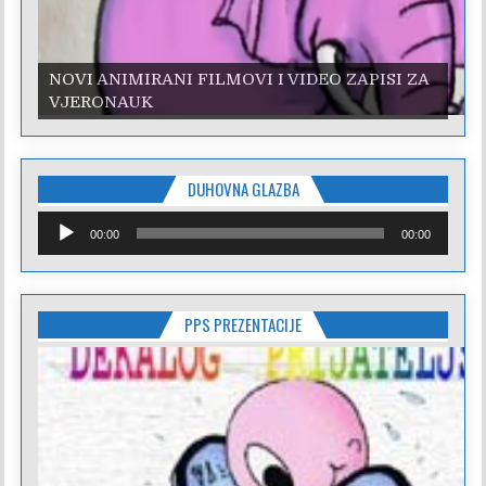
NOVI ANIMIRANI FILMOVI I VIDEO ZAPISI ZA
NOVI ANIMIRANI FILMOVI I VIDEO ZAPISI ZA
VJERONAUK
VJERONAUK
DUHOVNA GLAZBA
Reproduktor
00:00
00:00
audiozapisa
PPS PREZENTACIJE