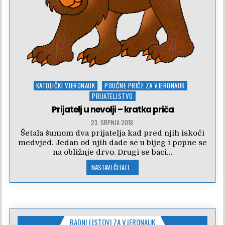
Posted
KATOLIČKI VJERONAUK
POUČNE PRIČE ZA VJERONAUK
in
PRIJATELJSTVO
Prijatelj u nevolji – kratka priča
23. SRPNJA 2018.
Šetala šumom dva prijatelja kad pred njih iskoči
medvjed. Jedan od njih dade se u bijeg i popne se
na obližnje drvo. Drugi se baci…
NASTAVI ČITATI...
RADNI LISTOVI ZA VJERONAUK