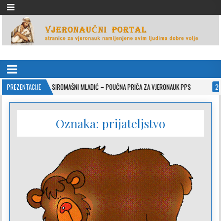
VJERONAUČNI PORTAL
stranice za vjeronauk namjenjene svim ljudima dobre volje
10-26
PREZENTACIJE
SIROMAŠNI MLADIĆ – POUČNA PRIČA ZA VJERONAUK PPS
2021-05-02
Oznaka:
prijateljstvo