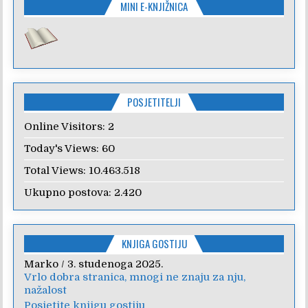
MINI E-KNJIŽNICA
POSJETITELJI
Online Visitors:
2
Today's Views:
60
Total Views:
10.463.518
Ukupno postova:
2.420
KNJIGA GOSTIJU
Anica
/
7. veljače 2024.
Poštovanje, draga kolegice! Hvala Vam na
nesebičnom radu i promoviranju...
Posjetite knjigu gostiju