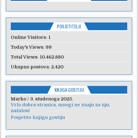
POSJETITELJI
Online Visitors:
1
Today's Views:
99
Total Views:
10.462.880
Ukupno postova:
2.420
KNJIGA GOSTIJU
Marko
Anica
/
/
7. veljače 2024.
3. studenoga 2025.
Vrlo dobra stranica, mnogi ne znaju za nju,
Poštovanje, draga kolegice! Hvala Vam na
nažalost
nesebičnom radu i promoviranju...
Posjetite knjigu gostiju