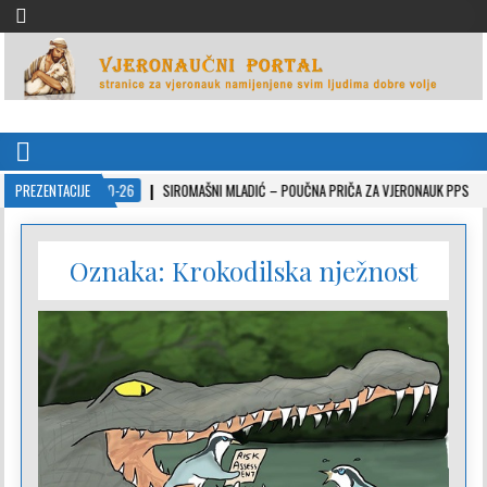
VJERONAUČNI PORTAL
stranice za vjeronauk namjenjene svim ljudima dobre volje
PREZENTACIJE
2022-10-26
SIROMAŠNI MLADIĆ – POUČNA PRIČA ZA VJERONAUK PPS
Oznaka:
Krokodilska nježnost