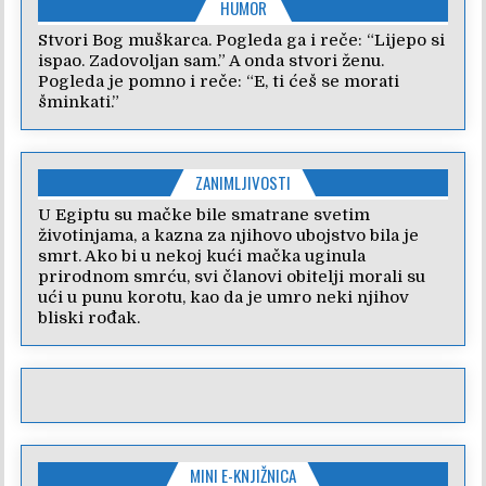
HUMOR
Stvori Bog muškarca. Pogleda ga i reče: “Lijepo si
ispao. Zadovoljan sam.” A onda stvori ženu.
Pogleda je pomno i reče: “E, ti ćeš se morati
šminkati.”
ZANIMLJIVOSTI
U Egiptu su mačke bile smatrane svetim
životinjama, a kazna za njihovo ubojstvo bila je
smrt. Ako bi u nekoj kući mačka uginula
prirodnom smrću, svi članovi obitelji morali su
ući u punu korotu, kao da je umro neki njihov
bliski rođak.
MINI E-KNJIŽNICA