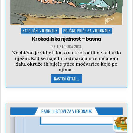
Posted
KATOLIČKI VJERONAUK
POUČNE PRIČE ZA VJERONAUK
in
Krokodilska nježnost – basna
23. LISTOPADA 2018.
Neobično je vidjeti kako su krokodili nekad vrlo
nježni. Kad se najedu i odmaraju na sunčanom
žalu, okruže ih bijele ptice močvarice koje po
njima…
NASTAVI ČITATI...
RADNI LISTOVI ZA VJERONAUK