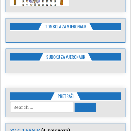
TOMBOLA ZA VJERONAUK
SUDOKU ZA VJERONAUK
PRETRAŽI
Search
for:
SVETI ARNIR
(4. kolovoza)