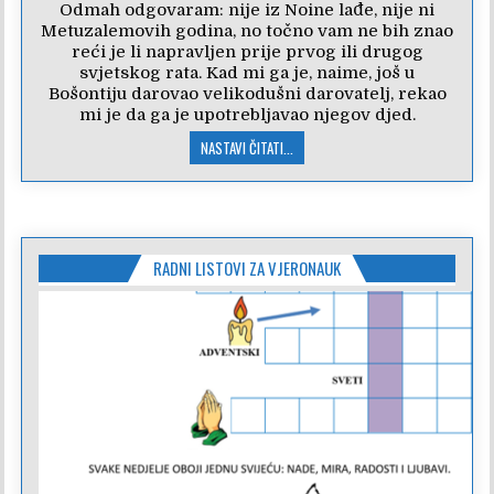
Odmah odgovaram: nije iz Noine lađe, nije ni
Metuzalemovih godina, no točno vam ne bih znao
reći je li napravljen prije prvog ili drugog
svjetskog rata. Kad mi ga je, naime, još u
Bošontiju darovao velikodušni darovatelj, rekao
mi je da ga je upotrebljavao njegov djed.
NASTAVI ČITATI...
RADNI LISTOVI ZA VJERONAUK