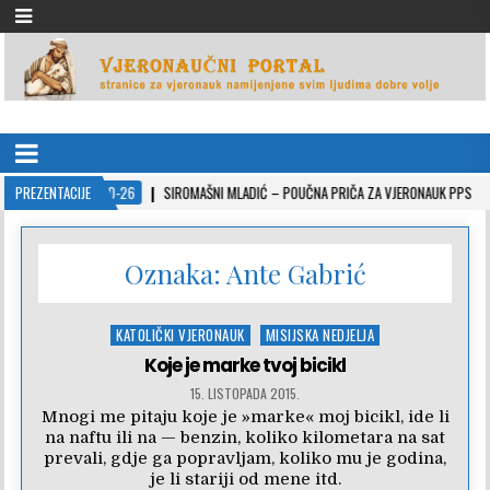
VJERONAUČNI PORTAL
stranice za vjeronauk namjenjene svim ljudima dobre volje
PREZENTACIJE
2022-10-26
SIROMAŠNI MLADIĆ – POUČNA PRIČA ZA VJERONAUK PPS
Oznaka:
Ante Gabrić
Posted
KATOLIČKI VJERONAUK
MISIJSKA NEDJELJA
in
Koje je marke tvoj bicikl
15. LISTOPADA 2015.
Mnogi me pitaju koje je »marke« moj bicikl, ide li
na naftu ili na — benzin, koliko kilometara na sat
prevali, gdje ga popravljam, koliko mu je godina,
je li stariji od mene itd.