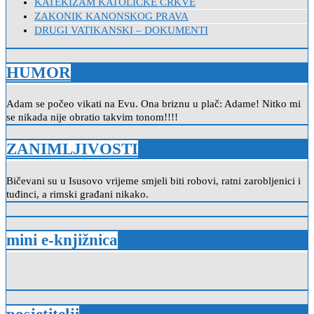
KATEKIZAM KATOLIČKE CRKVE
ZAKONIK KANONSKOG PRAVA
DRUGI VATIKANSKI – DOKUMENTI
HUMOR
Adam se počeo vikati na Evu. Ona briznu u plač: Adame! Nitko mi
se nikada nije obratio takvim tonom!!!!
ZANIMLJIVOSTI
Bičevani su u Isusovo vrijeme smjeli biti robovi, ratni zarobljenici i
tuđinci, a rimski građani nikako.
mini e-knjižnica