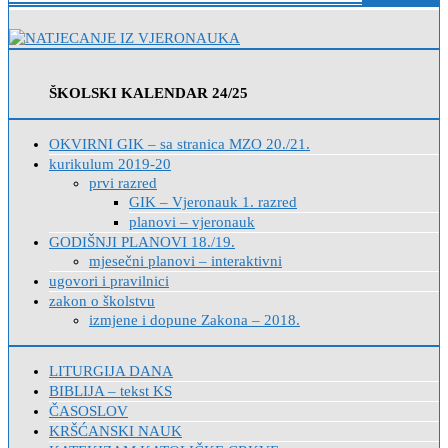
ŠKOLSKI KALENDAR 24/25
OKVIRNI GIK – sa stranica MZO 20./21.
kurikulum 2019-20
prvi razred
GIK – Vjeronauk 1. razred
planovi – vjeronauk
GODIŠNJI PLANOVI 18./19.
mjesečni planovi – interaktivni
ugovori i pravilnici
zakon o školstvu
izmjene i dopune Zakona – 2018.
LITURGIJA DANA
BIBLIJA – tekst KS
ČASOSLOV
KRŠĆANSKI NAUK