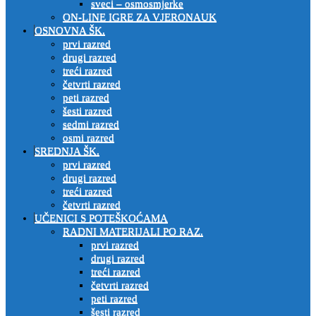
sveci – osmosmjerke
ON-LINE IGRE ZA VJERONAUK
OSNOVNA ŠK.
prvi razred
drugi razred
treći razred
četvrti razred
peti razred
šesti razred
sedmi razred
osmi razred
SREDNJA ŠK.
prvi razred
drugi razred
treći razred
četvrti razred
UČENICI S POTEŠKOĆAMA
RADNI MATERIJALI PO RAZ.
prvi razred
drugi razred
treći razred
četvrti razred
peti razred
šesti razred