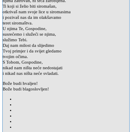
njima zatrovan, ni srca zarobljena.
Ti koji si želio biti siromašan,
otkrivaš nam svoje lice u siromasima
i pozivaš nas da im olakšavamo
teret siromaštva.
U njima Te, Gospodine,
susrećemo i služeći se njima,
služimo Tebi.
Daj nam milost da slijedimo
Tvoj primjer i da svijet gledamo
tvojim očima.
S Tobom, Gospodine,
nikad nam ništa neće nedostajati
i nikad nas ništa neće svladati.
Bože budi hvaljen!
Bože budi blagoslovljen!