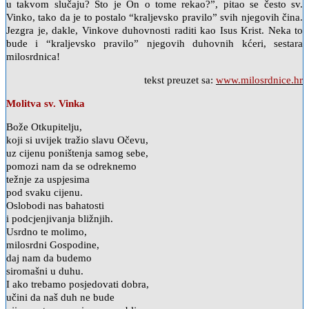
u takvom slučaju? Što je On o tome rekao?”, pitao se često sv.
Vinko, tako da je to postalo “kraljevsko pravilo” svih njegovih čina.
Jezgra je, dakle, Vinkove duhovnosti raditi kao Isus Krist. Neka to
bude i “kraljevsko pravilo” njegovih duhovnih kćeri, sestara
milosrdnica!
tekst preuzet sa:
www.milosrdnice.hr
Molitva sv. Vinka
Bože Otkupitelju,
koji si uvijek tražio slavu Očevu,
uz cijenu poništenja samog sebe,
pomozi nam da se odreknemo
težnje za uspjesima
pod svaku cijenu.
Oslobodi nas bahatosti
i podcjenjivanja bližnjih.
Usrdno te molimo,
milosrdni Gospodine,
daj nam da budemo
siromašni u duhu.
I ako trebamo posjedovati dobra,
učini da naš duh ne bude