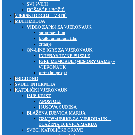
SVI SVETI
DOŠAŠĆE I BOŽIĆ
VJERSKI ODGOJ – VRTIĆ
MULTIMEDIJA
VIDEO ZAPISI ZA VJERONAUK
animirani film
kratki animirani film
crtanje
ON-LINE IGRE ZA VJERONAUK
INTERAKTIVNE PUZZLE
IGRE MEMORIJE (MEMORY GAME) –
VJERONAUK
virtualni posjet
PRIGODNO
SVIJET INTERNETA
KATOLIČKI VJERONAUK
ISUS KRIST
APOSTOLI
ISUSOVA ČUDESA
BLAŽENA DJEVICA MARIJA
OSMOSMJERKE ZA VJERONAUK –
BLAŽENA DJEVICA MARIJA
SVECI KATOLIČKE CRKVE