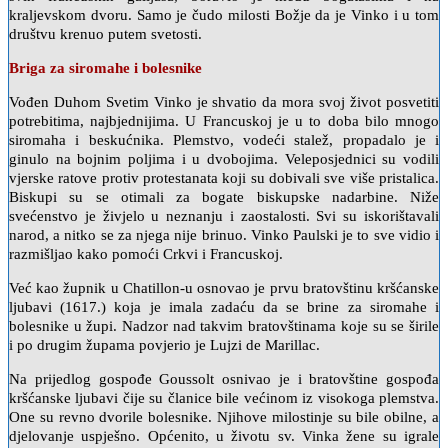
kraljevskom dvoru. Samo je čudo milosti Božje da je Vinko i u tom
društvu krenuo putem svetosti.
Briga za siromahe i bolesnike
Vođen Duhom Svetim Vinko je shvatio da mora svoj život posvetiti
potrebitima, najbjednijima. U Francuskoj je u to doba bilo mnogo
siromaha i beskućnika. Plemstvo, vodeći stalež, propadalo je i
ginulo na bojnim poljima i u dvobojima. Veleposjednici su vodili
vjerske ratove protiv protestanata koji su dobivali sve više pristalica.
Biskupi su se otimali za bogate biskupske nadarbine. Niže
svećenstvo je živjelo u neznanju i zaostalosti. Svi su iskorištavali
narod, a nitko se za njega nije brinuo. Vinko Paulski je to sve vidio i
razmišljao kako pomoći Crkvi i Francuskoj.
Već kao župnik u Chatillon-u osnovao je prvu bratovštinu kršćanske
ljubavi (1617.) koja je imala zadaću da se brine za siromahe i
bolesnike u župi. Nadzor nad takvim bratovštinama koje su se širile
i po drugim župama povjerio je Lujzi de Marillac.
Na prijedlog gospođe Goussolt osnivao je i bratovštine gospođa
kršćanske ljubavi čije su članice bile većinom iz visokoga plemstva.
One su revno dvorile bolesnike. Njihove milostinje su bile obilne, a
djelovanje uspješno. Općenito, u životu sv. Vinka žene su igrale