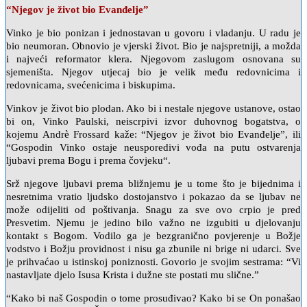
“Njegov je život bio Evanđelje”
Vinko je bio ponizan i jednostavan u govoru i vladanju. U radu je
bio neumoran. Obnovio je vjerski život. Bio je najspretniji, a možda
i najveći reformator klera. Njegovom zaslugom osnovana su
sjemeništa. Njegov utjecaj bio je velik među redovnicima i
redovnicama, svećenicima i biskupima.
Vinkov je život bio plodan. Ako bi i nestale njegove ustanove, ostao
bi on, Vinko Paulski, neiscrpivi izvor duhovnog bogatstva, o
kojemu Andrè Frossard kaže: “Njegov je život bio Evanđelje”, ili
“Gospodin Vinko ostaje neusporedivi vođa na putu ostvarenja
ljubavi prema Bogu i prema čovjeku“.
Srž njegove ljubavi prema bližnjemu je u tome što je bijednima i
nesretnima vratio ljudsko dostojanstvo i pokazao da se ljubav ne
može odijeliti od poštivanja. Snagu za sve ovo crpio je pred
Presvetim. Njemu je jedino bilo važno ne izgubiti u djelovanju
kontakt s Bogom. Vodilo ga je bezgranično povjerenje u Božje
vodstvo i Božju providnost i nisu ga zbunile ni brige ni udarci. Sve
je prihvaćao u istinskoj poniznosti. Govorio je svojim sestrama: “Vi
nastavljate djelo Isusa Krista i dužne ste postati mu slične.”
“Kako bi naš Gospodin o tome prosuđivao? Kako bi se On ponašao