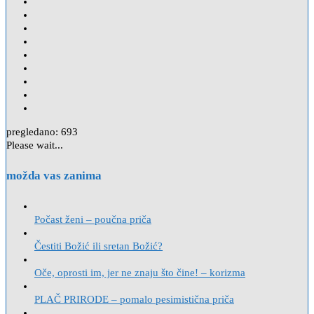
pregledano:
693
Please wait...
možda vas zanima
Počast ženi – poučna priča
Čestiti Božić ili sretan Božić?
Oče, oprosti im, jer ne znaju što čine! – korizma
PLAČ PRIRODE – pomalo pesimistična priča