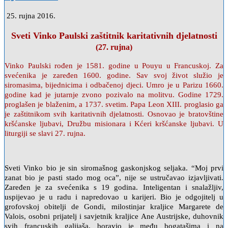
25. rujna 2016.
Sveti Vinko Paulski zaštitnik karitativnih djelatnosti
(27. rujna)
Vinko Paulski rođen je 1581. godine u Pouyu u Francuskoj. Za
svećenika je zaređen 1600. godine. Sav svoj život služio je
siromasima, bijednicima i odbačenoj djeci. Umro je u Parizu 1660.
godine kad je jutarnje zvono pozivalo na molitvu. Godine 1729.
proglašen je blaženim, a 1737. svetim. Papa Leon XIII. proglasio ga
je zaštitnikom svih karitativnih djelatnosti. Osnovao je bratovštine
kršćanske ljubavi, Družbu misionara i Kćeri kršćanske ljubavi. U
liturgiji se slavi 27. rujna.
Sveti Vinko bio je sin siromašnog gaskonjskog seljaka. “Moj prvi
zanat bio je pasti stado mog oca”, nije se ustručavao izjavljivati.
Zaređen je za svećenika s 19 godina. Inteligentan i snalažljiv,
uspijevao je u radu i napredovao u karijeri. Bio je odgojitelj u
grofovskoj obitelji de Gondi, milostinjar kraljice Margarete de
Valois, osobni prijatelj i savjetnik kraljice Ane Austrijske, duhovnik
svih francuskih galijaša, boravio je među bogatašima i na