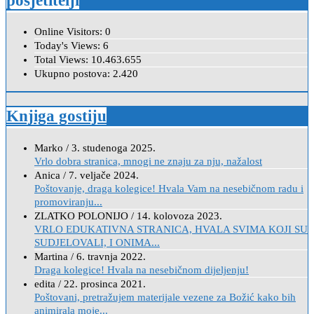
posjetitelji
Online Visitors:
0
Today's Views:
6
Total Views:
10.463.655
Ukupno postova:
2.420
Knjiga gostiju
Marko
/
3. studenoga 2025.
Vrlo dobra stranica, mnogi ne znaju za nju, nažalost
Anica
/
7. veljače 2024.
Poštovanje, draga kolegice! Hvala Vam na nesebičnom radu i
promoviranju...
ZLATKO POLONIJO
/
14. kolovoza 2023.
VRLO EDUKATIVNA STRANICA, HVALA SVIMA KOJI SU
SUDJELOVALI, I ONIMA...
Martina
/
6. travnja 2022.
Draga kolegice! Hvala na nesebičnom dijeljenju!
edita
/
22. prosinca 2021.
Poštovani, pretražujem materijale vezene za Božić kako bih
animirala moje...