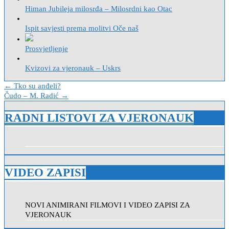
Himan Jubileja milosrđa – Milosrdni kao Otac
Ispit savjesti prema molitvi Oče naš
Prosvjetljenje
Kvizovi za vjeronauk – Uskrs
Navigacija
← Tko su anđeli?
Čudo – M. Radić →
objava
RADNI LISTOVI ZA VJERONAUK
VIDEO ZAPISI
NOVI ANIMIRANI FILMOVI I VIDEO ZAPISI ZA
VJERONAUK