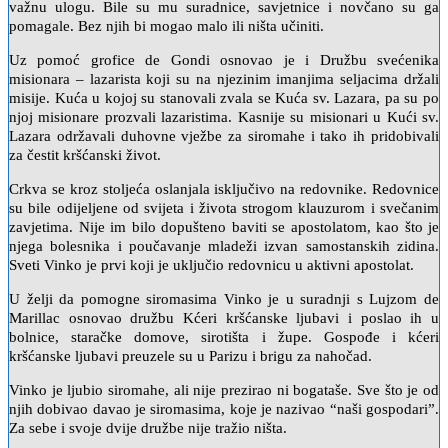
važnu ulogu. Bile su mu suradnice, savjetnice i novčano su ga
pomagale. Bez njih bi mogao malo ili ništa učiniti.
Uz pomoć grofice de Gondi osnovao je i Družbu svećenika
misionara – lazarista koji su na njezinim imanjima seljacima držali
misije. Kuća u kojoj su stanovali zvala se Kuća sv. Lazara, pa su po
njoj misionare prozvali lazaristima. Kasnije su misionari u Kući sv.
Lazara održavali duhovne vježbe za siromahe i tako ih pridobivali
za čestit kršćanski život.
Crkva se kroz stoljeća oslanjala isključivo na redovnike. Redovnice
su bile odijeljene od svijeta i života strogom klauzurom i svečanim
zavjetima. Nije im bilo dopušteno baviti se apostolatom, kao što je
njega bolesnika i poučavanje mladeži izvan samostanskih zidina.
Sveti Vinko je prvi koji je uključio redovnicu u aktivni apostolat.
U želji da pomogne siromasima Vinko je u suradnji s Lujzom de
Marillac osnovao družbu Kćeri kršćanske ljubavi i poslao ih u
bolnice, staračke domove, sirotišta i župe. Gospođe i kćeri
kršćanske ljubavi preuzele su u Parizu i brigu za nahočad.
Vinko je ljubio siromahe, ali nije prezirao ni bogataše. Sve što je od
njih dobivao davao je siromasima, koje je nazivao “naši gospodari”.
Za sebe i svoje dvije družbe nije tražio ništa.