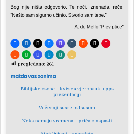
Bog nije ništa odgovorio. Te noći, iznenada, reče:
“Nešto sam sigurno učinio.
Stvorio sam tebe
.”
A. de Mello “Pjev ptice”
pregledano:
261
možda vas zanima
Biblijske osobe – kviz za vjeronauk u pps
prezentaciji
Večernji susret s Isusom
Neka nemaju vremena – priča o napasti
Moć ljubavi – anegdota