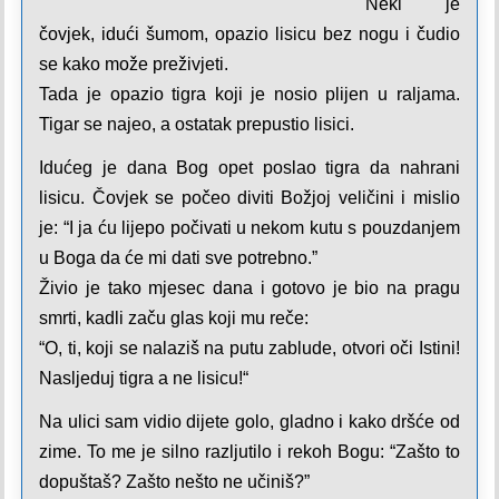
Neki je
čovjek, idući šumom, opazio lisicu bez nogu i čudio
se kako može preživjeti.
Tada je opazio tigra koji je nosio plijen u raljama.
Tigar se najeo, a ostatak prepustio lisici.
Idućeg je dana Bog opet poslao tigra da nahrani
lisicu. Čovjek se počeo diviti Božjoj veličini i mislio
je: “I ja ću lijepo počivati u nekom kutu s pouzdanjem
u Boga da će mi dati sve potrebno.”
Živio je tako mjesec dana i gotovo je bio na pragu
smrti, kadli začu glas koji mu reče:
“O, ti, koji se nalaziš na putu zablude, otvori oči Istini!
Nasljeduj tigra a ne lisicu!
“
Na ulici sam vidio dijete golo, gladno i kako dršće od
zime. To me je silno razljutilo i rekoh Bogu: “Zašto to
dopuštaš? Zašto nešto ne učiniš?”