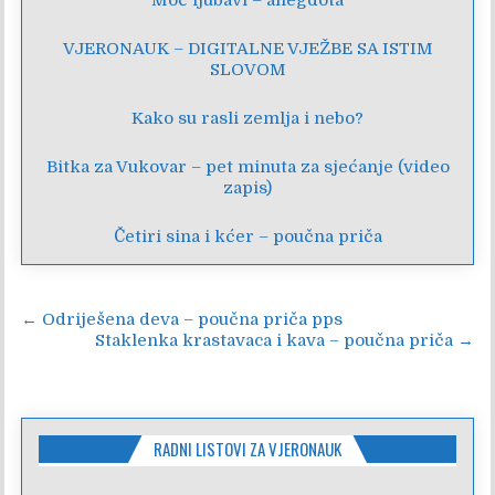
VJERONAUK – DIGITALNE VJEŽBE SA ISTIM
SLOVOM
Kako su rasli zemlja i nebo?
Bitka za Vukovar – pet minuta za sjećanje (video
zapis)
Četiri sina i kćer – poučna priča
Navigacija
← Odriješena deva – poučna priča pps
Staklenka krastavaca i kava – poučna priča →
objava
RADNI LISTOVI ZA VJERONAUK