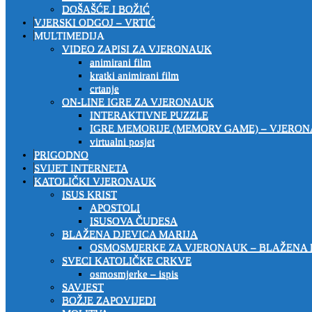
DOŠAŠĆE I BOŽIĆ
VJERSKI ODGOJ – VRTIĆ
MULTIMEDIJA
VIDEO ZAPISI ZA VJERONAUK
animirani film
kratki animirani film
crtanje
ON-LINE IGRE ZA VJERONAUK
INTERAKTIVNE PUZZLE
IGRE MEMORIJE (MEMORY GAME) – VJERO
virtualni posjet
PRIGODNO
SVIJET INTERNETA
KATOLIČKI VJERONAUK
ISUS KRIST
APOSTOLI
ISUSOVA ČUDESA
BLAŽENA DJEVICA MARIJA
OSMOSMJERKE ZA VJERONAUK – BLAŽENA 
SVECI KATOLIČKE CRKVE
osmosmjerke – ispis
SAVJEST
BOŽJE ZAPOVIJEDI