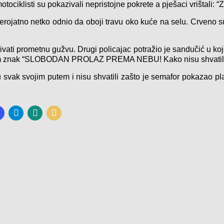
otociklisti su pokazivali nepristojne pokrete a pješaci vrištali: “
jerojatno netko odnio da oboji travu oko kuće na selu. Crveno su
eđivati prometnu gužvu. Drugi policajac potražio je sandučić u k
m im znak “SLOBODAN PROLAZ PREMA NEBU! Kako nisu shvatili da
 su svak svojim putem i nisu shvatili zašto je semafor pokazao 