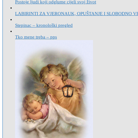
Postoje ljudi koji odglume cijeli svoj život
LABIRINTI ZA VJERONAUK, OPUŠTANJE I SLOBODNO V
Stepinac – kronološki pregled
Tko mene treba – pps