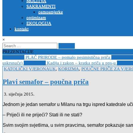
MOLITVA
SAKRAMENTI
osmosmjerke
optimizam
EKOLOGIJA
kontakt
×
Search
for:
PREZENTACIJE
2023-04-19
PLAČ PRIRODE – pomalo pesimistična priča
2022-10-2
uskrsnuće)
2020-12-14
Kadija i zakon – kratka priča u pps-u
2020-12
Posted
KATOLIČKI VJERONAUK
,
KORIZMA
,
POUČNE PRIČE ZA VJE
in
Plavi semafor – poučna priča
3. siječnja 2015.
Jednom je jedan semafor u Milanu na trgu ispred katedrale uči
– Prijeći ili ne prijeći? Stati ili ne stati?
Svim svojim svjetlima, u svim pravcima, semafor pokazuje sam