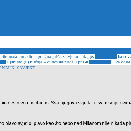
6
Siromašni mladić – poučna priča za vjeronauk pps
2021-05-02
Isusov
-14
Ljubimo (li) bližnje – duhovita priča u pps-u
2020-12-13
Dva dolara
RONAUK
,
SAVJEST
nio nešto vrlo neobično. Sva njegova svjetla, u svim smjerovima,
o plavo svjetlo, plavo kao što nebo nad Milanom nije nikada pla