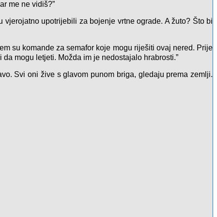
Zar me ne vidiš?”
 vjerojatno upotrijebili za bojenje vrtne ograde. A žuto? Što bi
ojem su komande za semafor koje mogu riješiti ovaj nered. Prije
 mogu letjeti. Možda im je nedostajalo hrabrosti.”
plavo. Svi oni žive s glavom punom briga, gledaju prema zemlji.