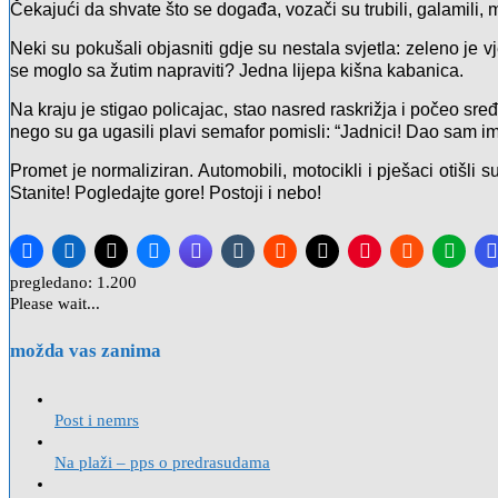
Čekajući da shvate što se događa, vozači su trubili, galamili, m
Neki su pokušali objasniti gdje su nestala svjetla: zeleno je v
se moglo sa žutim napraviti? Jedna lijepa kišna kabanica.
Na kraju je stigao policajac, stao nasred raskrižja i počeo sr
nego su ga ugasili plavi semafor pomisli: “Jadnici! Dao sa
Promet je normaliziran. Automobili, motocikli i pješaci otišli
Stanite! Pogledajte gore! Postoji i nebo!
pregledano:
1.200
Please wait...
možda vas zanima
Post i nemrs
Na plaži – pps o predrasudama