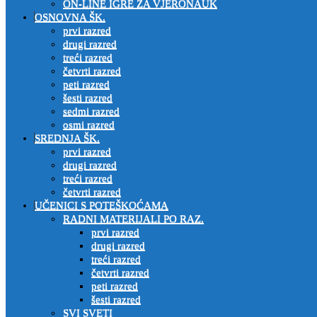
ON-LINE IGRE ZA VJERONAUK
OSNOVNA ŠK.
prvi razred
drugi razred
treći razred
četvrti razred
peti razred
šesti razred
sedmi razred
osmi razred
SREDNJA ŠK.
prvi razred
drugi razred
treći razred
četvrti razred
UČENICI S POTEŠKOĆAMA
RADNI MATERIJALI PO RAZ.
prvi razred
drugi razred
treći razred
četvrti razred
peti razred
šesti razred
SVI SVETI