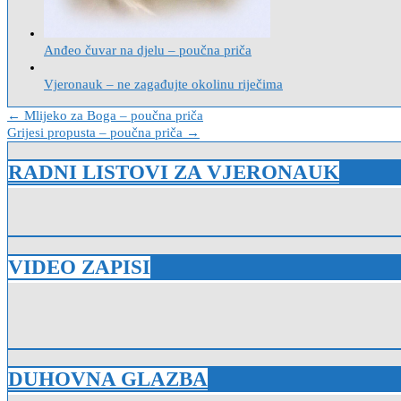
Anđeo čuvar na djelu – poučna priča
Vjeronauk – ne zagađujte okolinu riječima
Navigacija
← Mlijeko za Boga – poučna priča
Grijesi propusta – poučna priča →
objava
RADNI LISTOVI ZA VJERONAUK
VIDEO ZAPISI
DUHOVNA GLAZBA