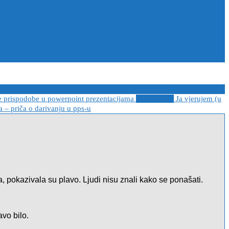
e prispodobe u powerpoint prezentacijama
2021-04-08
Ja vjerujem (u
 – priča o darivanju u pps-u
 pokazivala su plavo. Ljudi nisu znali kako se ponašati.
vo bilo.