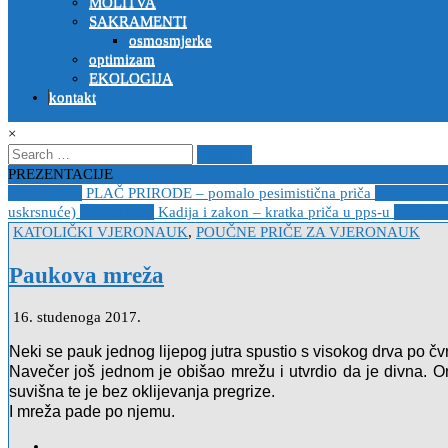
MOLITVA
SAKRAMENTI
osmosmjerke
optimizam
EKOLOGIJA
kontakt
×
Search
for:
PREZENTACIJE
2023-04-19
PLAČ PRIRODE – pomalo pesimistična priča
2022-10-2
uskrsnuće)
2020-12-14
Kadija i zakon – kratka priča u pps-u
2020-12
Posted
KATOLIČKI VJERONAUK
,
POUČNE PRIČE ZA VJERONAUK
in
Paukova mreža
16. studenoga 2017.
Neki se pauk jednog lijepog jutra spustio s visokog drva po čvrs
Navečer još jednom je obišao mrežu i utvrdio da je divna. On
suvišna te je bez oklijevanja pregrize.
I mreža pade po njemu.