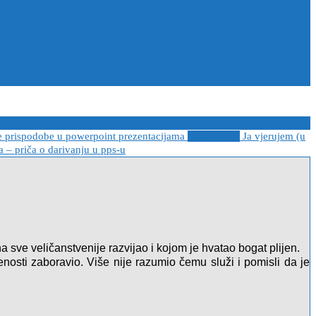
e prispodobe u powerpoint prezentacijama
2021-04-08
Ja vjerujem (u
 – priča o darivanju u pps-u
na sve veličanstvenije razvijao i kojom je hvatao bogat plijen.
nosti zaboravio. Više nije razumio čemu služi i pomisli da je