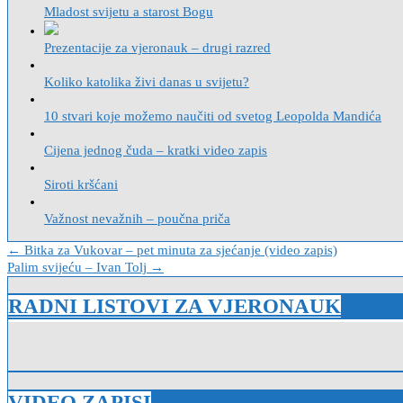
Mladost svijetu a starost Bogu
Prezentacije za vjeronauk – drugi razred
Koliko katolika živi danas u svijetu?
10 stvari koje možemo naučiti od svetog Leopolda Mandića
Cijena jednog čuda – kratki video zapis
Siroti kršćani
Važnost nevažnih – poučna priča
Navigacija
← Bitka za Vukovar – pet minuta za sjećanje (video zapis)
Palim svijeću – Ivan Tolj →
objava
RADNI LISTOVI ZA VJERONAUK
VIDEO ZAPISI