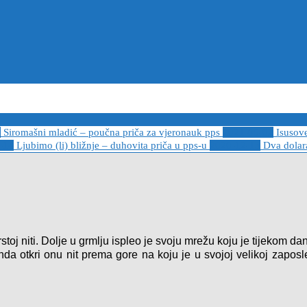
6
Siromašni mladić – poučna priča za vjeronauk pps
2021-05-02
Isusov
-14
Ljubimo (li) bližnje – duhovita priča u pps-u
2020-12-13
Dva dolara
toj niti. Dolje u grmlju ispleo je svoju mrežu koju je tijekom da
da otkri onu nit prema gore na koju je u svojoj velikoj zaposle