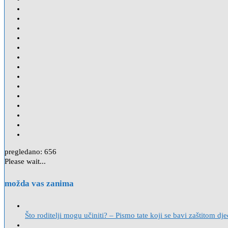
pregledano:
656
Please wait...
možda vas zanima
Što roditelji mogu učiniti? – Pismo tate koji se bavi zaštitom dje