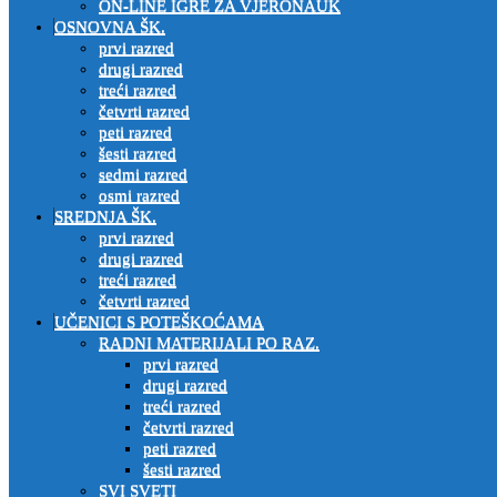
ON-LINE IGRE ZA VJERONAUK
OSNOVNA ŠK.
prvi razred
drugi razred
treći razred
četvrti razred
peti razred
šesti razred
sedmi razred
osmi razred
SREDNJA ŠK.
prvi razred
drugi razred
treći razred
četvrti razred
UČENICI S POTEŠKOĆAMA
RADNI MATERIJALI PO RAZ.
prvi razred
drugi razred
treći razred
četvrti razred
peti razred
šesti razred
SVI SVETI