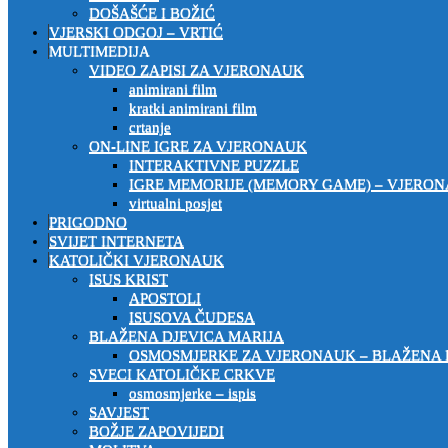
DOŠAŠĆE I BOŽIĆ
VJERSKI ODGOJ – VRTIĆ
MULTIMEDIJA
VIDEO ZAPISI ZA VJERONAUK
animirani film
kratki animirani film
crtanje
ON-LINE IGRE ZA VJERONAUK
INTERAKTIVNE PUZZLE
IGRE MEMORIJE (MEMORY GAME) – VJERO
virtualni posjet
PRIGODNO
SVIJET INTERNETA
KATOLIČKI VJERONAUK
ISUS KRIST
APOSTOLI
ISUSOVA ČUDESA
BLAŽENA DJEVICA MARIJA
OSMOSMJERKE ZA VJERONAUK – BLAŽENA 
SVECI KATOLIČKE CRKVE
osmosmjerke – ispis
SAVJEST
BOŽJE ZAPOVIJEDI