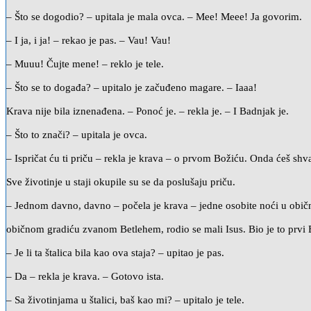
– Što se dogodio? – upitala je mala ovca. – Mee! Meee! Ja govorim.
– I ja, i ja! – rekao je pas. – Vau! Vau!
– Muuu! Čujte mene! – reklo je tele.
– Što se to događa? – upitalo je začuđeno magare. – Iaaa!
Krava nije bila iznenađena. – Ponoć je. – rekla je. – I Badnjak je.
– Što to znači? – upitala je ovca.
– Ispričat ću ti priču – rekla je krava – o prvom Božiću. Onda ćeš shvat
Sve životinje u staji okupile su se da poslušaju priču.
– Jednom davno, davno – počela je krava – jedne osobite noći u obično
običnom gradiću zvanom Betlehem, rodio se mali Isus. Bio je to prvi 
– Je li ta štalica bila kao ova staja? – upitao je pas.
– Da – rekla je krava. – Gotovo ista.
– Sa životinjama u štalici, baš kao mi? – upitalo je tele.