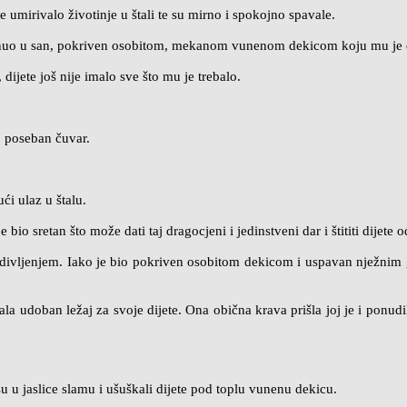
e umirivalo životinje u štali te su mirno i spokojno spavale.
 utonuo u san, pokriven osobitom, mekanom vunenom dekicom koju mu je 
ijete još nije imalo sve što mu je trebalo.
lo poseban čuvar.
ući ulaz u štalu.
bio sretan što može dati taj dragocjeni i jedinstveni dar i štititi dijete 
a s divljenjem. Iako je bio pokriven osobitom dekicom i uspavan nježni
a udoban ležaj za svoje dijete. Ona obična krava prišla joj je i ponudila
i su u jaslice slamu i ušuškali dijete pod toplu vunenu dekicu.