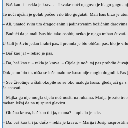
– Baš kao ti – rekla je krava. – I svake noći njegovo je blago gugutanj
Te noći nježni je golub počeo vrlo tiho gugutati. Mali Isus brzo je
– Ali, unatoč svim tim dragocjenim i jedinstvenim božićnim darovima, d
– Budući da je mali Isus bio tako osobit, netko je njega trebao čuvati.
U štali je živio jedan hrabri pas. I premda je bio običan pas, bio je vr
– Baš kao ja! – rekao je pas.
– Da, baš kao ti – rekla je krava. – Cijele je noći taj pas probdio čuvaj
Dok je on bio tu, ništa se loše malome Isusu nije moglo dogoditi. Pas je 
– Sve životinje u štali okupile su se oko maloga Isusa, gledajući g
će spavati.
– Majka ga nije mogla cijelu noć nositi na rukama. Marija je zato trebal
mekan ležaj da na nj spusti glavicu.
– Obična krava, baš kao ti i ja, mama? – upitalo je tele.
– Da, baš kao ti i ja, dušo – rekla je krava. – Marija i Josip rasprostrl