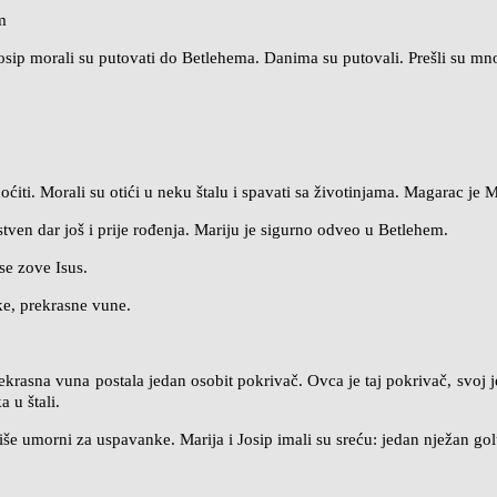
m
Josip morali su putovati do Betlehema. Danima su putovali. Prešli su mno
oćiti. Morali su otići u neku štalu i spavati sa životinjama. Magarac je M
ven dar još i prije rođenja. Mariju je sigurno odveo u Betlehem.
 se zove Isus.
eke, prekrasne vune.
rekrasna vuna postala jedan osobit pokrivač. Ovca je taj pokrivač, svoj 
 u štali.
iše umorni za uspavanke. Marija i Josip imali su sreću: jedan nježan gol