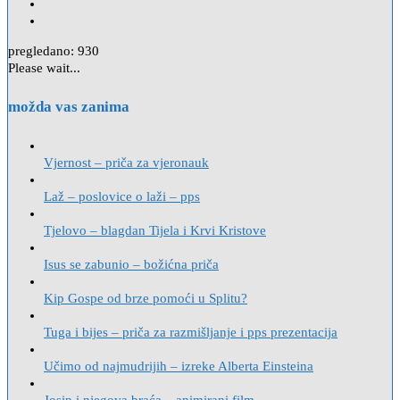
pregledano:
930
Please wait...
možda vas zanima
Vjernost – priča za vjeronauk
Laž – poslovice o laži – pps
Tjelovo – blagdan Tijela i Krvi Kristove
Isus se zabunio – božićna priča
Kip Gospe od brze pomoći u Splitu?
Tuga i bijes – priča za razmišljanje i pps prezentacija
Učimo od najmudrijih – izreke Alberta Einsteina
Josip i njegova braća – animirani film