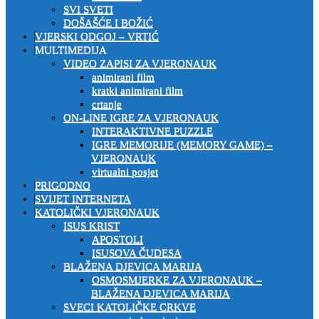
SVI SVETI
DOŠAŠĆE I BOŽIĆ
VJERSKI ODGOJ – VRTIĆ
MULTIMEDIJA
VIDEO ZAPISI ZA VJERONAUK
animirani film
kratki animirani film
crtanje
ON-LINE IGRE ZA VJERONAUK
INTERAKTIVNE PUZZLE
IGRE MEMORIJE (MEMORY GAME) –
VJERONAUK
virtualni posjet
PRIGODNO
SVIJET INTERNETA
KATOLIČKI VJERONAUK
ISUS KRIST
APOSTOLI
ISUSOVA ČUDESA
BLAŽENA DJEVICA MARIJA
OSMOSMJERKE ZA VJERONAUK –
BLAŽENA DJEVICA MARIJA
SVECI KATOLIČKE CRKVE