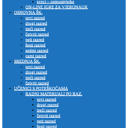
sveci – osmosmjerke
ON-LINE IGRE ZA VJERONAUK
OSNOVNA ŠK.
prvi razred
drugi razred
treći razred
četvrti razred
peti razred
šesti razred
sedmi razred
osmi razred
SREDNJA ŠK.
prvi razred
drugi razred
treći razred
četvrti razred
UČENICI S POTEŠKOĆAMA
RADNI MATERIJALI PO RAZ.
prvi razred
drugi razred
treći razred
četvrti razred
peti razred
šesti razred