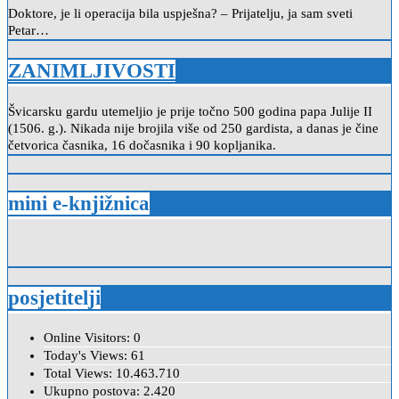
Doktore, je li operacija bila uspješna? – Prijatelju, ja sam sveti
Petar…
ZANIMLJIVOSTI
Švicarsku gardu utemeljio je prije točno 500 godina papa Julije II
(1506. g.). Nikada nije brojila više od 250 gardista, a danas je čine
četvorica časnika, 16 dočasnika i 90 kopljanika.
mini e-knjižnica
posjetitelji
Online Visitors:
0
Today's Views:
61
Total Views:
10.463.710
Ukupno postova:
2.420