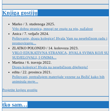
Knjiga gostiju
Marko
/
3. studenoga 2025.
Vrlo dobra stranica, mnogi ne znaju za nju, nažalost
Anica
/
7. veljače 2024.
Poštovanje, draga kolegice! Hvala Vam na nesebičnom radu i
promoviranju...
ZLATKO POLONIJO
/
14. kolovoza 2023.
VRLO EDUKATIVNA STRANICA, HVALA SVIMA KOJI SU
SUDJELOVALI, I ONIMA...
Martina
/
6. travnja 2022.
Draga kolegice! Hvala na nesebičnom dijeljenju!
edita
/
22. prosinca 2021.
Poštovani, pretražujem materijale vezene za Božić kako bih
animirala moje...
Posjetite knjigu gostiju
tko sam…