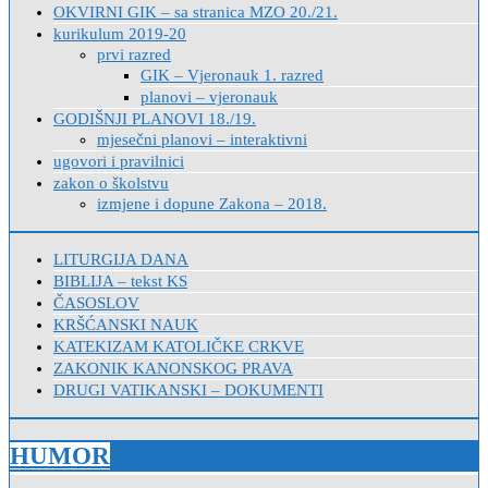
OKVIRNI GIK – sa stranica MZO 20./21.
kurikulum 2019-20
prvi razred
GIK – Vjeronauk 1. razred
planovi – vjeronauk
GODIŠNJI PLANOVI 18./19.
mjesečni planovi – interaktivni
ugovori i pravilnici
zakon o školstvu
izmjene i dopune Zakona – 2018.
LITURGIJA DANA
BIBLIJA – tekst KS
ČASOSLOV
KRŠĆANSKI NAUK
KATEKIZAM KATOLIČKE CRKVE
ZAKONIK KANONSKOG PRAVA
DRUGI VATIKANSKI – DOKUMENTI
HUMOR