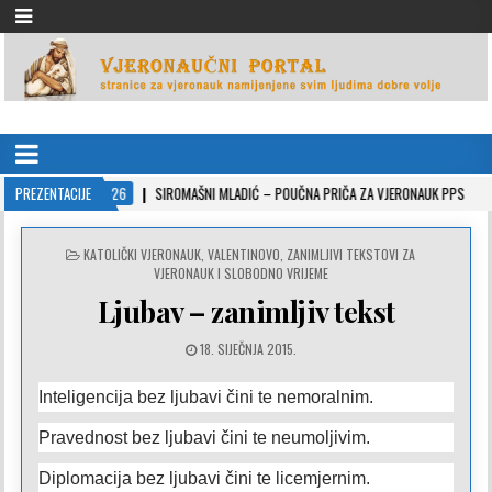
VJERONAUČNI PORTAL
stranice za vjeronauk namjenjene svim ljudima dobre volje
2022-10-26
PREZENTACIJE
SIROMAŠNI MLADIĆ – POUČNA PRIČA ZA VJERONAUK PPS
2021
POSTED
KATOLIČKI VJERONAUK
,
VALENTINOVO
,
ZANIMLJIVI TEKSTOVI ZA
IN
VJERONAUK I SLOBODNO VRIJEME
Ljubav – zanimljiv tekst
18. SIJEČNJA 2015.
Inteligencija bez ljubavi čini te nemoralnim.
Pravednost bez ljubavi čini te neumoljivim.
Diplomacija bez ljubavi čini te licemjernim.