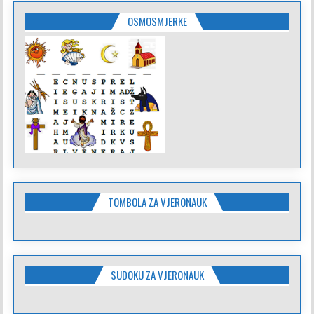
OSMOSMJERKE
TOMBOLA ZA VJERONAUK
SUDOKU ZA VJERONAUK