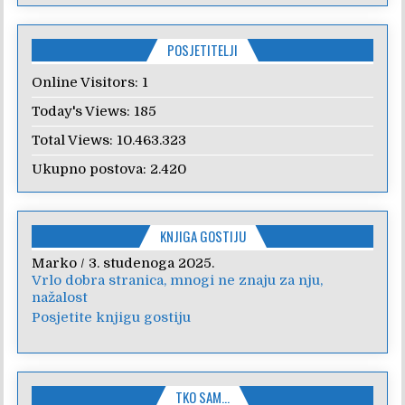
POSJETITELJI
Online Visitors:
1
Today's Views:
185
Total Views:
10.463.323
Ukupno postova:
2.420
KNJIGA GOSTIJU
Marko
Anica
/
/
7. veljače 2024.
3. studenoga 2025.
Vrlo dobra stranica, mnogi ne znaju za nju,
Poštovanje, draga kolegice! Hvala Vam na
nažalost
nesebičnom radu i promoviranju...
Posjetite knjigu gostiju
TKO SAM…