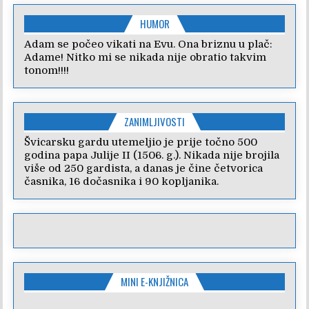
HUMOR
Adam se počeo vikati na Evu. Ona briznu u plač:
Adame! Nitko mi se nikada nije obratio takvim
tonom!!!!
ZANIMLJIVOSTI
Švicarsku gardu utemeljio je prije točno 500
godina papa Julije II (1506. g.). Nikada nije brojila
više od 250 gardista, a danas je čine četvorica
časnika, 16 dočasnika i 90 kopljanika.
MINI E-KNJIŽNICA