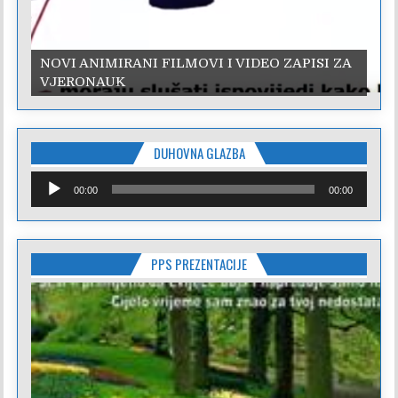
NOVI ANIMIRANI FILMOVI I VIDEO ZAPISI ZA
VJERONAUK
DUHOVNA GLAZBA
Reproduktor
00:00
00:00
audiozapisa
PPS PREZENTACIJE