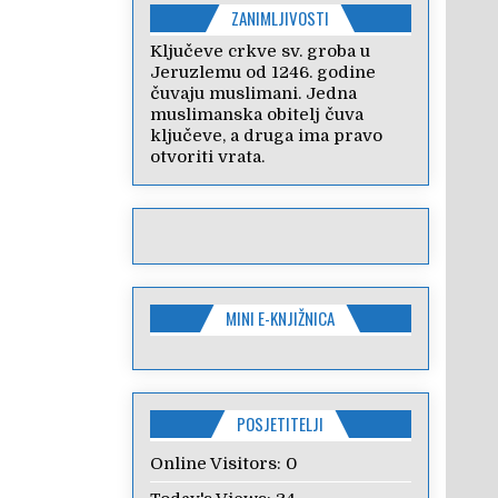
ZANIMLJIVOSTI
Ključeve crkve sv. groba u
Jeruzlemu od 1246. godine
čuvaju muslimani. Jedna
muslimanska obitelj čuva
ključeve, a druga ima pravo
otvoriti vrata.
MINI E-KNJIŽNICA
POSJETITELJI
Online Visitors:
0