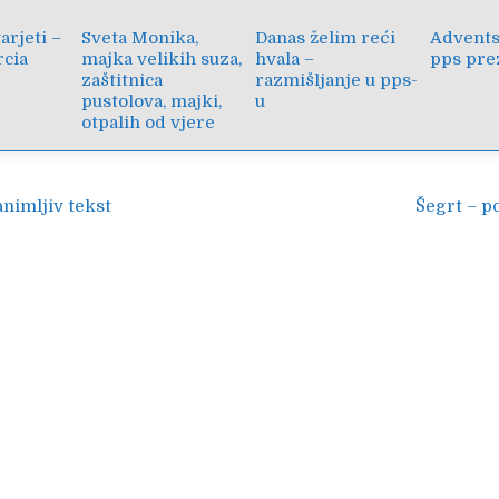
arjeti –
Sveta Monika,
Danas želim reći
Advents
rcia
majka velikih suza,
hvala –
pps pre
zaštitnica
razmišljanje u pps-
pustolova, majki,
u
otpalih od vjere
ija
animljiv tekst
Šegrt – p