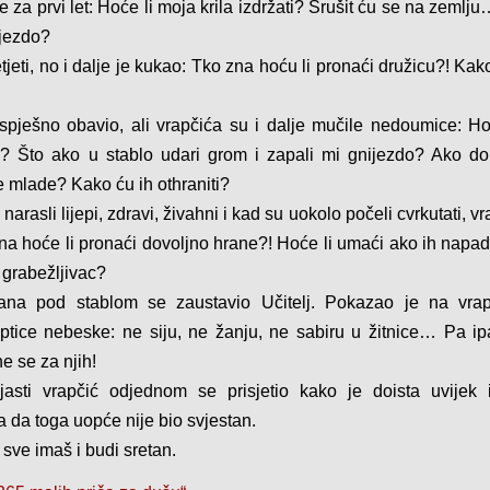
e za prvi let: Hoće li moja krila izdržati? Srušit ću se na zeml
ijezdo?
tjeti, no i dalje je kukao: Tko zna hoću li pronaći družicu?! Kako
spješno obavio, ali vrapčića su i dalje mučile nedoumice: Hoć
a? Što ako u stablo udari grom i zapali mi gnijezdo? Ako dole
 mlade? Kako ću ih othraniti?
 narasli lijepi, zdravi, živahni i kad su uokolo počeli cvrkutati, v
zna hoće li pronaći dovoljno hrane?! Hoće li umaći ako ih napa
 grabežljivac?
na pod stablom se zaustavio Učitelj. Pokazao je na vrap
ptice nebeske: ne siju, ne žanju, ne sabiru u žitnice… Pa ip
e se za njih!
njasti vrapčić odjednom se prisjetio kako je doista uvije
 da toga uopće nije bio svjestan.
 sve imaš i budi sretan.