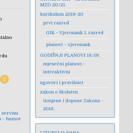
MZO 20./21.
kurikulum 2019-20
o
prvi razred
GIK – Vjeronauk 1. razred
stalno
planovi – vjeronauk
GODIŠNJI PLANOVI 18./19.
vrdu
mjesečni planovi –
interaktivni
ugovori i pravilnici
zakon o školstvu
izmjene i dopune Zakona –
2018.
 servisu
a – humor
LITURGIJA DANA