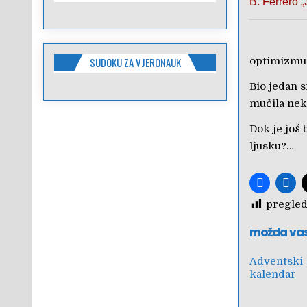
B. Ferrero 
optimizmu
SUDOKU ZA VJERONAUK
Bio jedan s
mučila nek
Dok je još 
ljusku?…
pregled
možda va
Adventski
kalendar