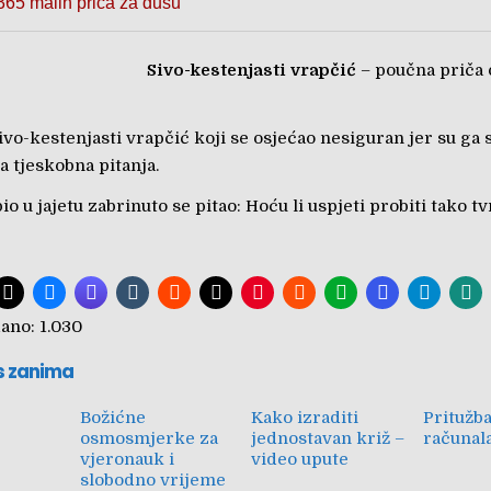
„365 malih priča za dušu“
Sivo-kestenjasti vrapčić
– poučna priča 
ivo-kestenjasti vrapčić koji se osjećao nesiguran jer su ga 
a tjeskobna pitanja.
bio u jajetu zabrinuto se pitao: Hoću li uspjeti probiti tako t
ano:
1.030
s zanima
Božićne
Kako izraditi
Pritužba
osmosmjerke za
jednostavan križ –
računal
vjeronauk i
video upute
slobodno vrijeme