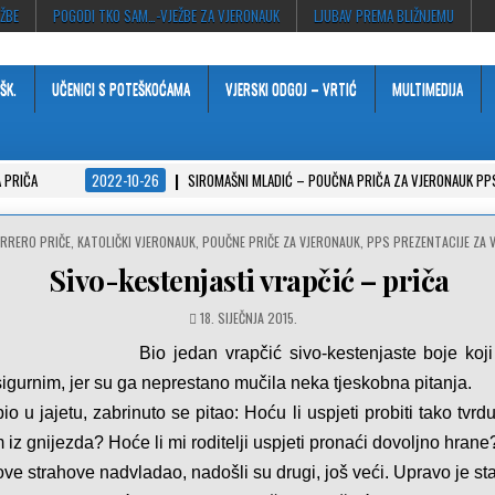
EŽBE
POGODI TKO SAM…-VJEŽBE ZA VJERONAUK
LJUBAV PREMA BLIŽNJEMU
ŠK.
UČENICI S POTEŠKOĆAMA
VJERSKI ODGOJ – VRTIĆ
MULTIMEDIJA
 PRIČA
2022-10-26
SIROMAŠNI MLADIĆ – POUČNA PRIČA ZA VJERONAUK PP
RRERO PRIČE
,
KATOLIČKI VJERONAUK
,
POUČNE PRIČE ZA VJERONAUK
,
PPS PREZENTACIJE ZA 
Sivo-kestenjasti vrapčić – priča
18. SIJEČNJA 2015.
Bio jedan vrapčić sivo-kestenjaste boje koji
igurnim, jer su ga neprestano mučila neka tjeskobna pitanja.
io u jajetu, zabrinuto se pitao: Hoću li uspjeti probiti tako tvrd
iz gnijezda? Hoće li mi roditelji uspjeti pronaći dovoljno hrane
ove strahove nadvladao, nadošli su drugi, još veći. Upravo je st