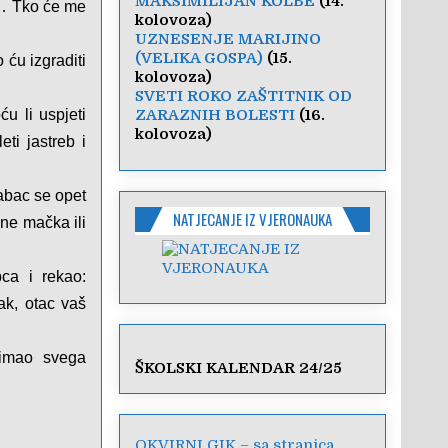
MAKSIMILIJAN KOLBE
(14.
ju… Tko će me
kolovoza)
UZNESENJE MARIJINO
(VELIKA GOSPA)
(15.
 ću izgraditi
kolovoza)
SVETI ROKO ZAŠTITNIK OD
u li uspjeti
ZARAZNIH BOLESTI
(16.
kolovoza)
ti jastreb i
rabac se opet
NATJECANJE IZ VJERONAUKA
dne mačka ili
ca i rekao:
ak, otac vaš
k imao svega
ŠKOLSKI KALENDAR 24/25
OKVIRNI GIK – sa stranica