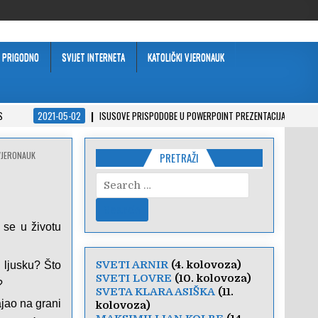
PRIGODNO
SVIJET INTERNETA
KATOLIČKI VJERONAUK
S
2021-05-02
ISUSOVE PRISPODOBE U POWERPOINT PREZENTACIJAMA
VJERONAUK
PRETRAŽI
Search
for:
 se u životu
SVETI ARNIR
(4. kolovoza)
u ljusku? Što
SVETI LOVRE
(10. kolovoza)
?
SVETA KLARA ASIŠKA
(11.
ajao na grani
kolovoza)