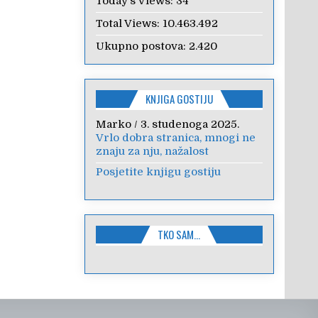
Today's Views:
34
Total Views:
10.463.492
Ukupno postova:
2.420
KNJIGA GOSTIJU
Marko
/
3. studenoga 2025.
Vrlo dobra stranica, mnogi ne
znaju za nju, nažalost
Posjetite knjigu gostiju
TKO SAM…