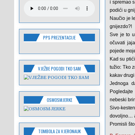
i spremao s
podići u gn
Naučio je le
gnijezdo?!
Sve je to u
PPS PREZENTACIJE
očuvati jaj
pojede moje
Kad su ptići
tužio: Tko 
VJEŽBE POGODI TKO SAM
kakav drugi
Jednoga da
Pogledajte 
OSMOSMJERKE
nebeski brin
Sivo-keste
dovoljno… a
Promisli što
TOMBOLA ZA VJERONAUK