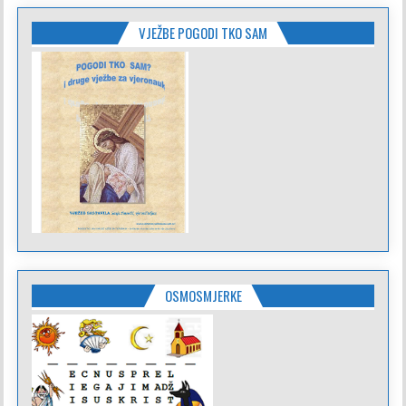
VJEŽBE POGODI TKO SAM
OSMOSMJERKE