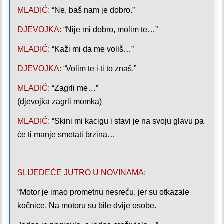
MLADIĆ:
“Ne, baš nam je dobro.”
DJEVOJKA:
“Nije mi dobro, molim te…”
MLADIĆ:
“Kaži mi da me voliš…”
DJEVOJKA:
“Volim te i ti to znaš.”
MLADIĆ:
“Zagrli me…”
(djevojka zagrli momka)
MLADIĆ:
“Skini mi kacigu i stavi je na svoju glavu pa
će ti manje smetati brzina…
SLIJEDEĆE JUTRO U NOVINAMA:
“Motor je imao prometnu nesreću, jer su otkazale
kočnice. Na motoru su bile dvije osobe.