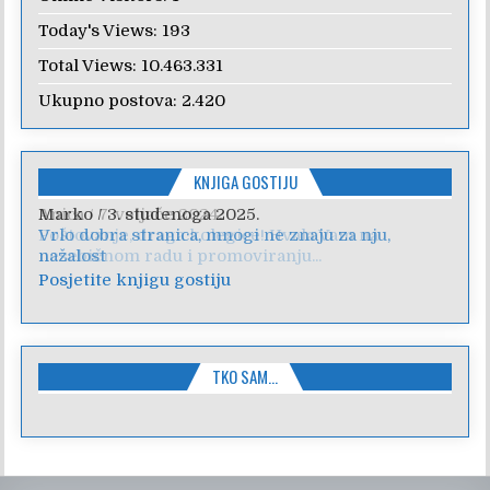
Today's Views:
193
Total Views:
10.463.331
Ukupno postova:
2.420
KNJIGA GOSTIJU
Anica
/
7. veljače 2024.
Poštovanje, draga kolegice! Hvala Vam na
nesebičnom radu i promoviranju...
Posjetite knjigu gostiju
TKO SAM…