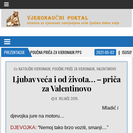
VJERONAUČNI PORTAL
stranice za vjeronauk namjenjene svim ljudima dobre volje
Ć – POUČNA PRIČA ZA VJERONAUK PPS
PREZENTACIJE
2021-05-02
ISUSOVE PRISPODOBE U
POSTED
KATOLIČKI VJERONAUK
,
POUČNE PRIČE ZA VJERONAUK
,
VALENTINOVO
IN
Ljubav veća i od života… – priča
za Valentinovo
8. VELJAČE 2015.
Mladić i
djevojka jure na motoru…
DJEVOJKA:
“Nemoj tako brzo voziti, smanji…”