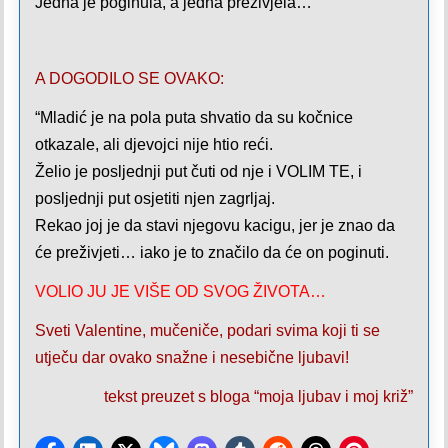
Jedna je poginula, a jedna preživjela…”
A DOGODILO SE OVAKO:
“Mladić je na pola puta shvatio da su kočnice
otkazale, ali djevojci nije htio reći.
Želio je posljednji put čuti od nje i VOLIM TE, i
posljednji put osjetiti njen zagrljaj.
Rekao joj je da stavi njegovu kacigu, jer je znao da
će preživjeti… iako je to značilo da će on poginuti.
VOLIO JU JE VIŠE OD SVOG ŽIVOTA…
Sveti Valentine, mučeniče, podari svima koji ti se
utječu dar ovako snažne i nesebične ljubavi!
tekst preuzet s bloga “moja ljubav i moj križ”