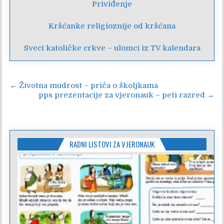
Priviđenje
Kršćanke religioznije od kršćana
Sveci katoličke crkve – ulomci iz TV kalendara
Navigacija
← Životna mudrost – priča o školjkama
pps prezentacije za vjeronauk – peti razred →
objava
RADNI LISTOVI ZA VJERONAUK