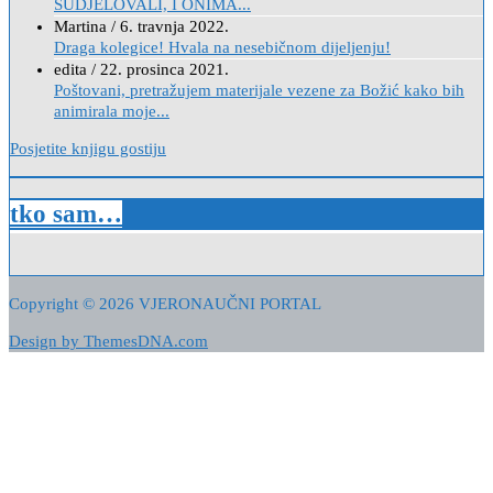
SUDJELOVALI, I ONIMA...
Martina
/
6. travnja 2022.
Draga kolegice! Hvala na nesebičnom dijeljenju!
edita
/
22. prosinca 2021.
Poštovani, pretražujem materijale vezene za Božić kako bih
animirala moje...
Posjetite knjigu gostiju
tko sam…
Copyright © 2026 VJERONAUČNI PORTAL
Design by ThemesDNA.com