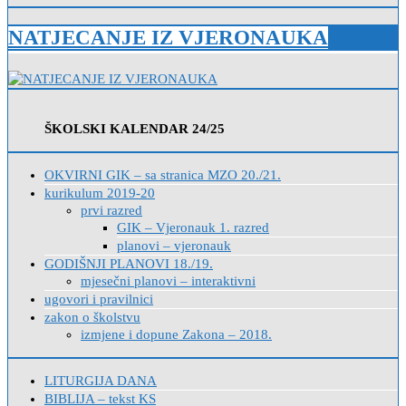
NATJECANJE IZ VJERONAUKA
ŠKOLSKI KALENDAR 24/25
OKVIRNI GIK – sa stranica MZO 20./21.
kurikulum 2019-20
prvi razred
GIK – Vjeronauk 1. razred
planovi – vjeronauk
GODIŠNJI PLANOVI 18./19.
mjesečni planovi – interaktivni
ugovori i pravilnici
zakon o školstvu
izmjene i dopune Zakona – 2018.
LITURGIJA DANA
BIBLIJA – tekst KS