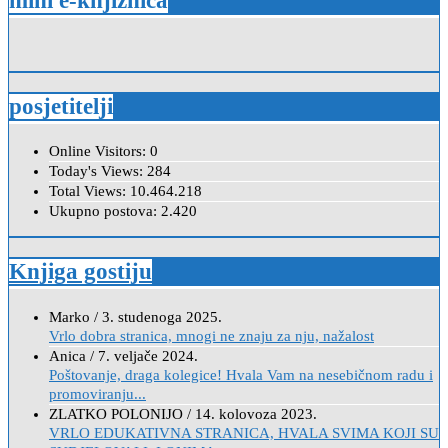
mini e-knjižnica
posjetitelji
Online Visitors:
0
Today's Views:
284
Total Views:
10.464.218
Ukupno postova:
2.420
Knjiga gostiju
Marko
/
3. studenoga 2025.
Vrlo dobra stranica, mnogi ne znaju za nju, nažalost
Anica
/
7. veljače 2024.
Poštovanje, draga kolegice! Hvala Vam na nesebičnom radu i
promoviranju...
ZLATKO POLONIJO
/
14. kolovoza 2023.
VRLO EDUKATIVNA STRANICA, HVALA SVIMA KOJI SU