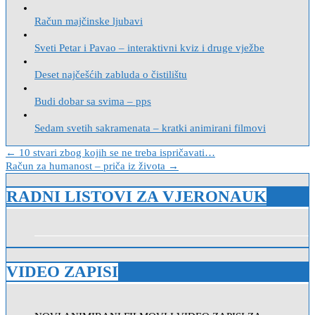
Račun majčinske ljubavi
Sveti Petar i Pavao – interaktivni kviz i druge vježbe
Deset najčešćih zabluda o čistilištu
Budi dobar sa svima – pps
Sedam svetih sakramenata – kratki animirani filmovi
Navigacija
← 10 stvari zbog kojih se ne treba ispričavati…
Račun za humanost – priča iz života →
objava
RADNI LISTOVI ZA VJERONAUK
VIDEO ZAPISI