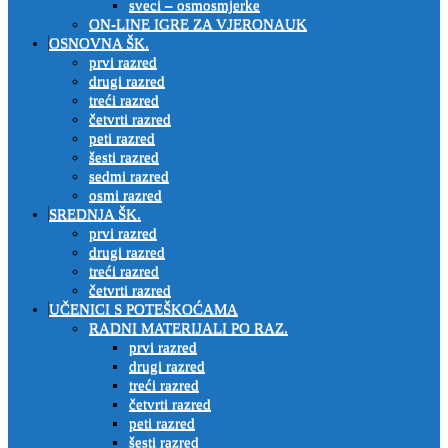
sveci – osmosmjerke
ON-LINE IGRE ZA VJERONAUK
OSNOVNA ŠK.
prvi razred
drugi razred
treći razred
četvrti razred
peti razred
šesti razred
sedmi razred
osmi razred
SREDNJA ŠK.
prvi razred
drugi razred
treći razred
četvrti razred
UČENICI S POTEŠKOĆAMA
RADNI MATERIJALI PO RAZ.
prvi razred
drugi razred
treći razred
četvrti razred
peti razred
šesti razred