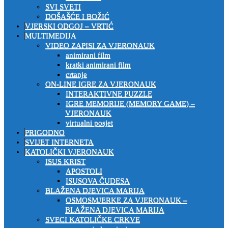
SVI SVETI
DOŠAŠĆE I BOŽIĆ
VJERSKI ODGOJ – VRTIĆ
MULTIMEDIJA
VIDEO ZAPISI ZA VJERONAUK
animirani film
kratki animirani film
crtanje
ON-LINE IGRE ZA VJERONAUK
INTERAKTIVNE PUZZLE
IGRE MEMORIJE (MEMORY GAME) –
VJERONAUK
virtualni posjet
PRIGODNO
SVIJET INTERNETA
KATOLIČKI VJERONAUK
ISUS KRIST
APOSTOLI
ISUSOVA ČUDESA
BLAŽENA DJEVICA MARIJA
OSMOSMJERKE ZA VJERONAUK –
BLAŽENA DJEVICA MARIJA
SVECI KATOLIČKE CRKVE