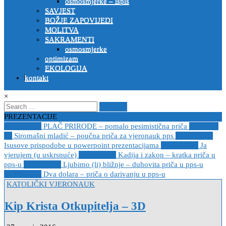
osmosmjerke – ispis
SAVJEST
BOŽJE ZAPOVIJEDI
MOLITVA
SAKRAMENTI
osmosmjerke
optimizam
EKOLOGIJA
kontakt
×
Search
for:
PREZENTACIJE
2023-04-19
PLAČ PRIRODE – pomalo pesimistična priča
2022-10-
26
Siromašni mladić – poučna priča za vjeronauk pps
2021-05-02
Isusove prispodobe u powerpoint prezentacijama
2021-04-08
Ja
vjerujem (u uskrsnuće)
2020-12-14
Kadija i zakon – kratka priča u
pps-u
2020-12-14
Ljubimo (li) bližnje – duhovita priča u pps-u
2020-12-13
Dva dolara – priča o darivanju u pps-u
Posted
KATOLIČKI VJERONAUK
in
Kip Krista Otkupitelja – 3D