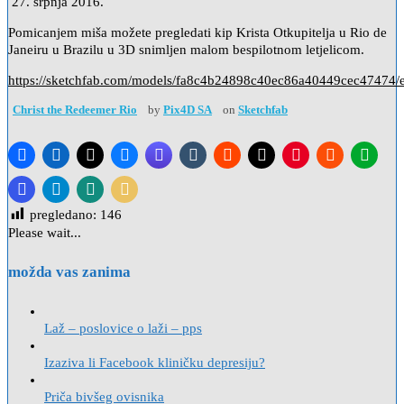
27. srpnja 2016.
Pomicanjem miša možete pregledati kip Krista Otkupitelja u Rio de
Janeiru u Brazilu u 3D snimljen malom bespilotnom letjelicom.
https://sketchfab.com/models/fa8c4b24898c40ec86a40449cec47474
Christ the Redeemer Rio
by
Pix4D SA
on
Sketchfab
pregledano:
146
Please wait...
možda vas zanima
Laž – poslovice o laži – pps
Izaziva li Facebook kliničku depresiju?
Priča bivšeg ovisnika