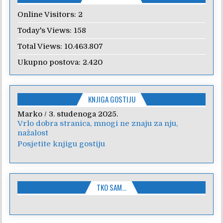
Online Visitors:
2
Today's Views:
158
Total Views:
10.463.807
Ukupno postova:
2.420
KNJIGA GOSTIJU
Marko
Anica
/
/
7. veljače 2024.
3. studenoga 2025.
Vrlo dobra stranica, mnogi ne znaju za nju,
Poštovanje, draga kolegice! Hvala Vam na
nažalost
nesebičnom radu i promoviranju...
Posjetite knjigu gostiju
TKO SAM…