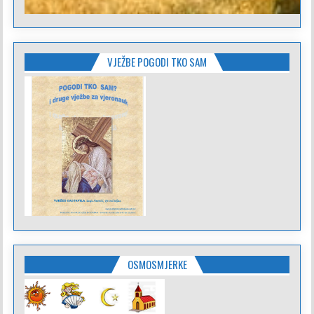
VJEŽBE POGODI TKO SAM
OSMOSMJERKE