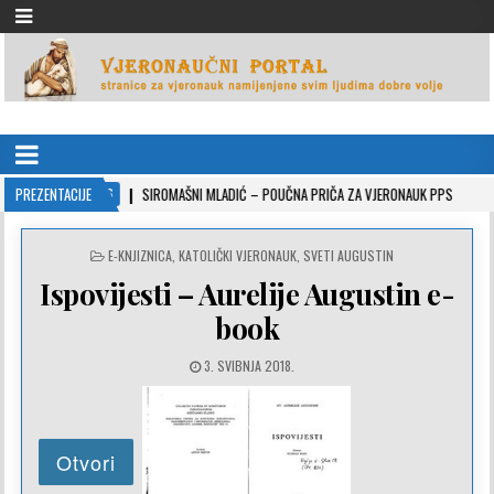
VJERONAUČNI PORTAL
stranice za vjeronauk namjenjene svim ljudima dobre volje
022-10-26
PREZENTACIJE
SIROMAŠNI MLADIĆ – POUČNA PRIČA ZA VJERONAUK PPS
2021-0
POSTED
E-KNJIZNICA
,
KATOLIČKI VJERONAUK
,
SVETI AUGUSTIN
IN
Ispovijesti – Aurelije Augustin e-
book
3. SVIBNJA 2018.