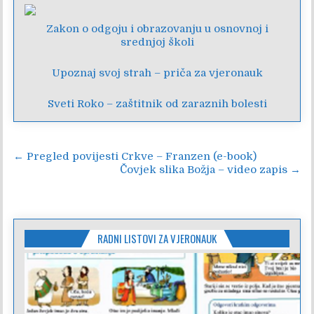
Zakon o odgoju i obrazovanju u osnovnoj i
srednjoj školi
Upoznaj svoj strah – priča za vjeronauk
Sveti Roko – zaštitnik od zaraznih bolesti
Navigacija
← Pregled povijesti Crkve – Franzen (e-book)
Čovjek slika Božja – video zapis →
objava
RADNI LISTOVI ZA VJERONAUK