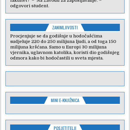
fakultet?’ – ‘Na Zavodu za zapošljavanje.’ –
odgovori student.
ZANIMLJIVOSTI
Procjenjuje se da godišnje u hodočašćima
sudjeluje 220 do 250 milijuna ljudi, a od toga 150
milijuna kršćana. Samo u Europi 30 milijuna
vjernika, uglavnom katolika, koristi dio godišnjeg
odmora kako bi hodočastili u sveta mjesta.
MINI E-KNJIŽNICA
POSJETITELJI