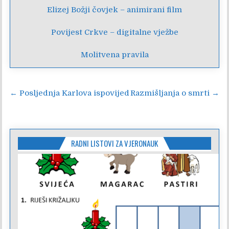
Elizej Božji čovjek – animirani film
Povijest Crkve – digitalne vježbe
Molitvena pravila
Navigacija
← Posljednja Karlova ispovijed
Razmišljanja o smrti →
objava
RADNI LISTOVI ZA VJERONAUK