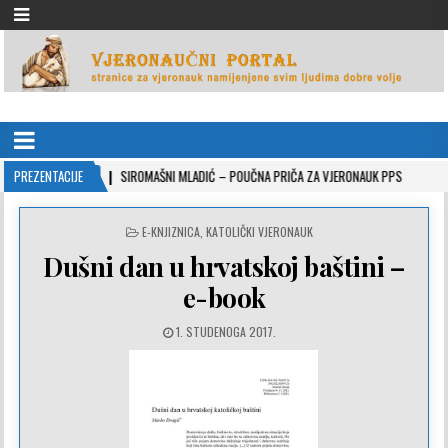
VJERONAUČNI PORTAL
stranice za vjeronauk namjenjene svim ljudima dobre volje
2-10-26
PREZENTACIJE
SIROMAŠNI MLADIĆ – POUČNA PRIČA ZA VJERONAUK PPS
2021-05-
POSTED
E-KNJIZNICA
,
KATOLIČKI VJERONAUK
IN
Dušni dan u hrvatskoj baštini –
e-book
1. STUDENOGA 2017.