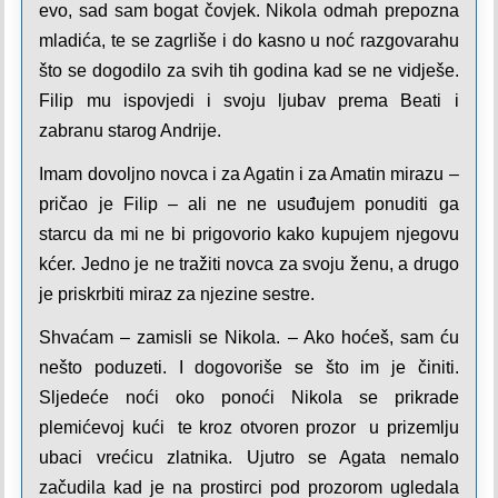
evo, sad sam bogat čovjek. Nikola odmah prepozna
mladića, te se zagrliše i do kasno u noć razgovarahu
što se dogodilo za svih tih godina kad se ne vidješe.
Filip mu ispovjedi i svoju ljubav prema Beati i
zabranu starog Andrije.
Imam dovoljno novca i za Agatin i za Amatin mirazu –
pričao je Filip – ali ne ne usuđujem ponuditi ga
starcu da mi ne bi prigovorio kako kupujem njegovu
kćer. Jedno je ne tražiti novca za svoju ženu, a drugo
je priskrbiti miraz za njezine sestre.
Shvaćam – zamisli se Nikola. – Ako hoćeš, sam ću
nešto poduzeti. I dogovoriše se što im je činiti.
Sljedeće noći oko ponoći Nikola se prikrade
plemićevoj kući te kroz otvoren prozor u prizemlju
ubaci vrećicu zlatnika. Ujutro se Agata nemalo
začudila kad je na prostirci pod prozorom ugledala