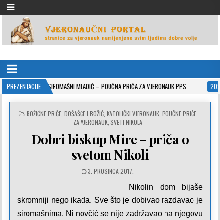
VJERONAUČNI PORTAL
stranice za vjeronauk namjenjene svim ljudima dobre volje
PREZENTACIJE
SIROMAŠNI MLADIĆ – POUČNA PRIČA ZA VJERONAUK PPS
2021-05-02
I
POSTED
BOŽIĆNE PRIČE
,
DOŠAŠĆE I BOŽIĆ
,
KATOLIČKI VJERONAUK
,
POUČNE PRIČE
IN
ZA VJERONAUK
,
SVETI NIKOLA
Dobri biskup Mire – priča o
svetom Nikoli
3. PROSINCA 2017.
Nikolin dom bijaše
skromniji nego ikada. Sve što je dobivao razdavao je
siromašnima. Ni novčić se nije zadržavao na njegovu