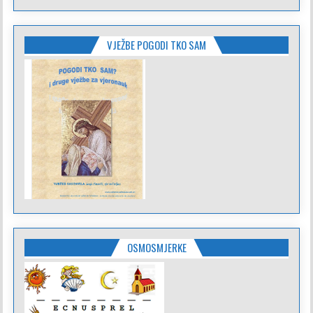
VJEŽBE POGODI TKO SAM
OSMOSMJERKE