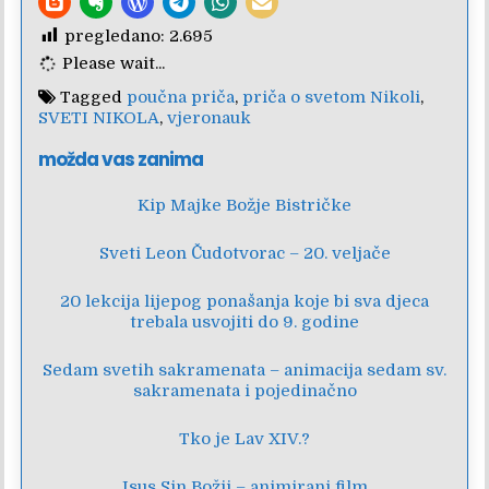
pregledano:
2.695
Please wait...
Tagged
poučna priča
,
priča o svetom Nikoli
,
SVETI NIKOLA
,
vjeronauk
možda vas zanima
Kip Majke Božje Bistričke
Sveti Leon Čudotvorac – 20. veljače
20 lekcija lijepog ponašanja koje bi sva djeca
trebala usvojiti do 9. godine
Sedam svetih sakramenata – animacija sedam sv.
sakramenata i pojedinačno
Tko je Lav XIV.?
Isus Sin Božji – animirani film