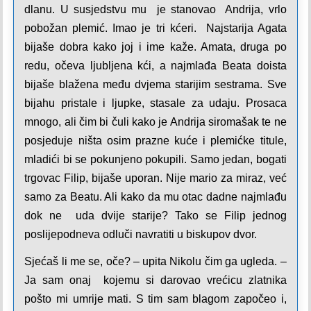
dlanu. U susjedstvu mu je stanovao Andrija, vrlo
pobožan plemić. Imao je tri kćeri. Najstarija Agata
bijaše dobra kako joj i ime kaže. Amata, druga po
redu, očeva ljubljena kći, a najmlađa Beata doista
bijaše blažena među dvjema starijim sestrama.
Sve
bijahu pristale i ljupke, stasale za udaju. Prosaca
mnogo, ali čim bi čuli kako je Andrija siromašak te ne
posjeduje ništa osim prazne kuće i plemićke titule,
mladići bi se pokunjeno pokupili. Samo jedan, bogati
trgovac Filip, bijaše uporan. Nije mario za miraz, već
samo za Beatu. Ali kako da mu otac dadne najmlađu
dok ne uda dvije starije? Tako se Filip jednog
poslijepodneva odluči navratiti u biskupov dvor.
Sjećaš li me se, oče? – upita Nikolu čim ga ugleda. –
Ja sam onaj kojemu si darovao vrećicu zlatnika
pošto mi umrije mati. S tim sam blagom započeo i,