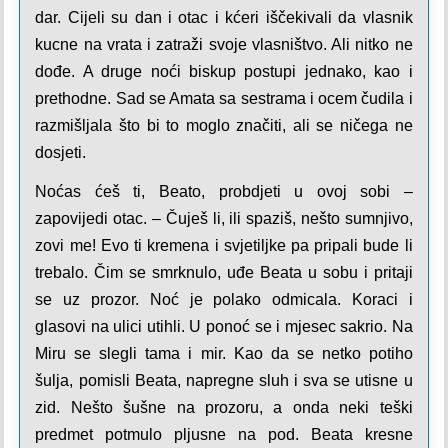
dar. Cijeli su dan i otac i kćeri iščekivali da vlasnik
kucne na vrata i zatraži svoje vlasništvo. Ali nitko ne
dođe. A druge noći biskup postupi jednako, kao i
prethodne. Sad se Amata sa sestrama i ocem čudila i
razmišljala što bi to moglo značiti, ali se ničega ne
dosjeti.
Noćas ćeš ti, Beato, probdjeti u ovoj sobi –
zapovijedi otac. – Čuješ li, ili spaziš, nešto sumnjivo,
zovi me! Evo ti kremena i svjetiljke pa pripali bude li
trebalo. Čim se smrknulo, uđe Beata u sobu i pritaji
se uz prozor. Noć je polako odmicala. Koraci i
glasovi na ulici utihli. U ponoć se i mjesec sakrio. Na
Miru se slegli tama i mir. Kao da se netko potiho
šulja, pomisli Beata, napregne sluh i sva se utisne u
zid. Nešto šušne na prozoru, a onda neki teški
predmet potmulo pljusne na pod. Beata kresne