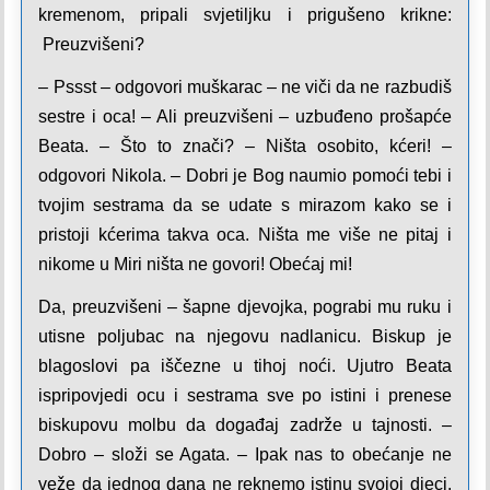
kremenom, pripali svjetiljku i prigušeno krikne:
Preuzvišeni?
– Pssst – odgovori muškarac – ne viči da ne razbudiš
sestre i oca! – Ali preuzvišeni – uzbuđeno prošapće
Beata. – Što to znači? – Ništa osobito, kćeri! –
odgovori Nikola. – Dobri je Bog naumio pomoći tebi i
tvojim sestrama da se udate s mirazom kako se i
pristoji kćerima takva oca. Ništa me više ne pitaj i
nikome u Miri ništa ne govori! Obećaj mi!
Da, preuzvišeni – šapne djevojka, pograbi mu ruku i
utisne poljubac na njegovu nadlanicu. Biskup je
blagoslovi pa iščezne u tihoj noći. Ujutro Beata
ispripovjedi ocu i sestrama sve po istini i prenese
biskupovu molbu da događaj zadrže u tajnosti. –
Dobro – složi se Agata. – Ipak nas to obećanje ne
veže da jednog dana ne reknemo istinu svojoj djeci.