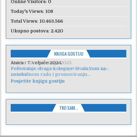
Online Visitors:
0
Today's Views:
108
Total Views:
10.463.566
Ukupno postova:
2.420
KNJIGA GOSTIJU
Anica
/
7. veljače 2024.
Poštovanje, draga kolegice! Hvala Vam na
nesebičnom radu i promoviranju...
Posjetite knjigu gostiju
TKO SAM…