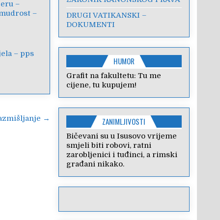
jeru –
 mudrost –
DRUGI VATIKANSKI –
DOKUMENTI
ela – pps
HUMOR
Grafit na fakultetu: Tu me
cijene, tu kupujem!
razmišljanje →
ZANIMLJIVOSTI
Bičevani su u Isusovo vrijeme
smjeli biti robovi, ratni
zarobljenici i tuđinci, a rimski
građani nikako.