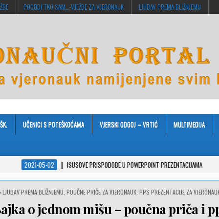
EŽBE
POGODI TKO SAM…-VJEŽBE ZA VJERONAUK
LJUBAV PREMA BLIŽNJEMU
ŠK.
UČENICI S POTEŠKOĆAMA
VJERSKI ODGOJ – VRTIĆ
MULTIMEDIJA
-05-02
ISUSOVE PRISPODOBE U POWERPOINT PREZENTACIJAMA
2021-04-08
POSTED
LJUBAV PREMA BLIŽNJEMU
,
POUČNE PRIČE ZA VJERONAUK
,
PPS PREZENTACIJE ZA VJERONAU
IN
ajka o jednom mišu – poučna priča i p