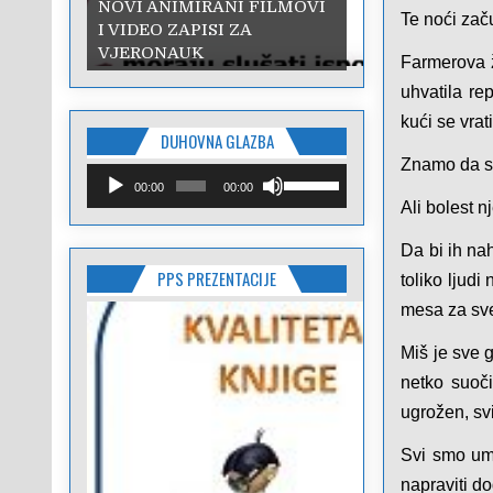
NOVI ANIMIRANI FILMOVI
Te noći zač
I VIDEO ZAPISI ZA
VJERONAUK
Farmerova ž
uhvatila re
kući se vrat
DUHOVNA GLAZBA
Znamo da se
Reproduktor
Upotrijebite
00:00
00:00
audiozapisa
tipke
Ali bolest n
sa
strelicama
Da bi ih nah
Gore/Dolje
PPS PREZENTACIJE
kako
toliko ljud
biste
mesa za sve
pojačali
ili
Miš je sve 
smanjili
zvuk.
netko suoči
ugrožen, sv
Svi smo umi
napraviti d