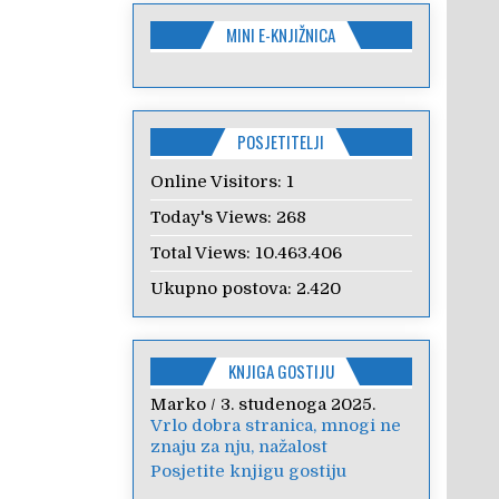
MINI E-KNJIŽNICA
POSJETITELJI
Online Visitors:
1
Today's Views:
268
Total Views:
10.463.406
Ukupno postova:
2.420
KNJIGA GOSTIJU
Marko
Anica
/
/
7. veljače 2024.
3. studenoga 2025.
Vrlo dobra stranica, mnogi ne
Poštovanje, draga kolegice!
znaju za nju, nažalost
Hvala Vam na nesebičnom
radu i promoviranju...
Posjetite knjigu gostiju