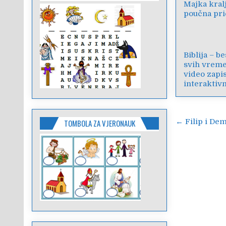
Majka kralj
poučna pri
Biblija – b
svih vreme
video zapis
interaktiv
Navigac
← Filip i Dem
TOMBOLA ZA VJERONAUK
objava