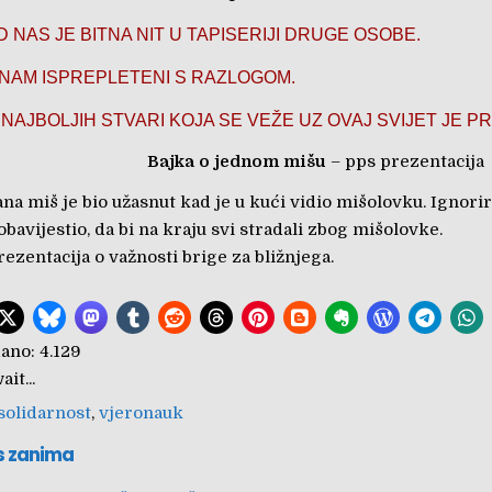
 NAS JE BITNA NIT U TAPISERIJI DRUGE OSOBE.
 NAM ISPREPLETENI S RAZLOGOM.
NAJBOLJIH STVARI KOJA SE VEŽE UZ OVAJ SVIJET JE PR
Bajka o jednom mišu
– pps prezentacija
a miš je bio užasnut kad je u kući vidio mišolovku. Ignorir
 obavijestio, da bi na kraju svi stradali zbog mišolovke.
ezentacija o važnosti brige za bližnjega.
ano:
4.129
it...
solidarnost
,
vjeronauk
s zanima