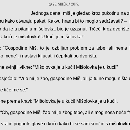
25. SIJEČNJA 2015.
Jednoga dana, miš je gledao kroz pukotinu na zi
u kako otvaraju paket. Kakvu hranu bi to moglo sadržavati? – p
io da je u pitanju mišolovka, bio je užasnut. Trčeći kroz dvoriš
“U kući je mišolovka! U kući je mišolovka!”
: “Gospodine Miš, to je ozbiljan problem za tebe, ali nema
o mene“, i nastavi kljucati i čeprkati po dvorištu.
e svinji i vikne: “Mišolovka je u kući! MIšolovka je u kući!”
sjećalo: “Vrlo mi je žao, gospodine Miš, ali ja tu ne mogu ništa u
e tiče me se.”
ne prema kravi: “Mišolovka je u kući! MIšolovka je u kući!„
“Oh, gospodine Miš, žao mi je zbog tebe, ali s mog nosa neće fal
 vratio pognute glave u kuću kako bi se sam suočio s mišolovk