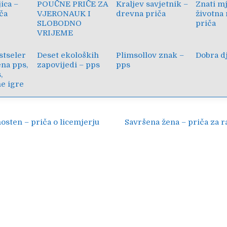
ica –
POUČNE PRIČE ZA
Kraljev savjetnik –
Znati m
ča
VJERONAUK I
drevna priča
životna
SLOBODNO
priča
VRIJEME
estseler
Deset ekoloških
Plimsollov znak –
Dobra dj
na pps,
zapovijedi – pps
pps
,
ne igre
ija
osten – priča o licemjerju
Savršena žena – priča za 