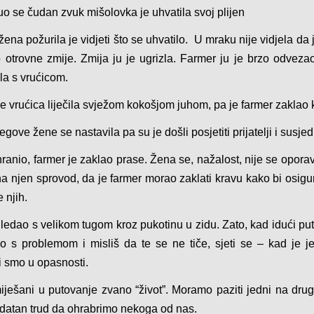
uo se čudan zvuk mišolovka je uhvatila svoj plijen
ena požurila je vidjeti što se uhvatilo. U mraku nije vidjela da
p otrovne zmije. Zmija ju je ugrizla. Farmer ju je brzo odveza
ila s vrućicom.
 vrućica liječila svježom kokošjom juhom, pa je farmer zaklao 
jegove žene se nastavila pa su je došli posjetiti prijatelji i susjed
ranio, farmer je zaklao prase. Žena se, nažalost, nije se oporav
i na njen sprovod, da je farmer morao zaklati kravu kako bi osig
 njih.
gledao s velikom tugom kroz pukotinu u zidu. Zato, kad idući pu
o s problemom i misliš da te se ne tiče, sjeti se – kad je 
i smo u opasnosti.
ješani u putovanje zvano “život”. Moramo paziti jedni na dru
odatan trud da ohrabrimo nekoga od nas.