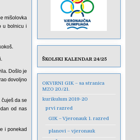
 je mišolovka
o u bolnicu i
kokoš.
i.
ŠKOLSKI KALENDAR 24/25
ila. Došlo je
urao dovoljno
OKVIRNI GIK – sa stranica
MZO 20./21.
kurikulum 2019-20
t čuješ da se
prvi razred
jedan od nas
GIK – Vjeronauk 1. razred
ge i ponekad
planovi – vjeronauk