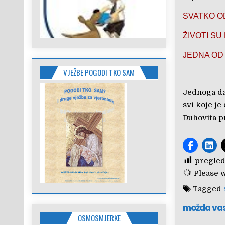
SVATKO OD
ŽIVOTI SU
JEDNA OD 
VJEŽBE POGODI TKO SAM
Jednoga dan
svi koje je
Duhovita pr
pregled
Please wa
Tagged
možda va
OSMOSMJERKE