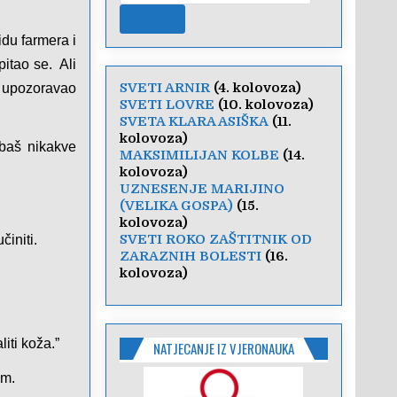
du farmera i
itao se. Ali
SVETI ARNIR
(4. kolovoza)
te upozoravao
SVETI LOVRE
(10. kolovoza)
SVETA KLARA ASIŠKA
(11.
kolovoza)
 baš nikakve
MAKSIMILIJAN KOLBE
(14.
kolovoza)
UZNESENJE MARIJINO
(VELIKA GOSPA)
(15.
kolovoza)
SVETI ROKO ZAŠTITNIK OD
činiti.
ZARAZNIH BOLESTI
(16.
kolovoza)
iti koža.”
NATJECANJE IZ VJERONAUKA
om.