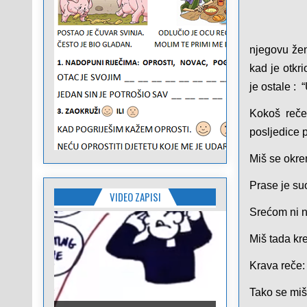
njegovu žen
kad je otkr
je ostale : 
Kokoš reče
posljedice p
Miš se okren
Prase je suo
VIDEO ZAPISI
Srećom ni n
Miš tada kre
Krava reče: 
Tako se miš