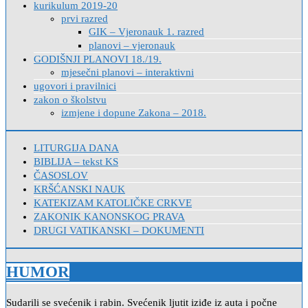
kurikulum 2019-20
prvi razred
GIK – Vjeronauk 1. razred
planovi – vjeronauk
GODIŠNJI PLANOVI 18./19.
mjesečni planovi – interaktivni
ugovori i pravilnici
zakon o školstvu
izmjene i dopune Zakona – 2018.
LITURGIJA DANA
BIBLIJA – tekst KS
ČASOSLOV
KRŠĆANSKI NAUK
KATEKIZAM KATOLIČKE CRKVE
ZAKONIK KANONSKOG PRAVA
DRUGI VATIKANSKI – DOKUMENTI
HUMOR
Sudarili se svećenik i rabin. Svećenik ljutit iziđe iz auta i počne