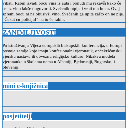
vikati. Rabin izvadi bocu vina iz auta i ponudi mu rekavši kako će
se uz vino lakše dogovoriti. Svećenik otpije i vrati mu bocu. Ovaj
spremi bocu ni ne okusivši vino. Svećenik ga upita zašto on ne pije.
“Čekat ću policiju!” na to će rabin.
ZANIMLJIVOSTI
Po istraživanju Vijeća europskih biskupskih konferencija, u Europi
postoje zemlje koje imaju konfesionalni vjeronauk, općekršćansku
vjersku nastavu ili obveznu religijsku kulturu. Nikakva modela
vjeronauka u školama nema u Albaniji, Bjelorusiji, Bugarskoj i
Sloveniji.
mini e-knjižnica
posjetitelji