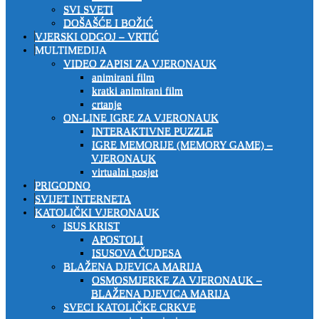
SVI SVETI
DOŠAŠĆE I BOŽIĆ
VJERSKI ODGOJ – VRTIĆ
MULTIMEDIJA
VIDEO ZAPISI ZA VJERONAUK
animirani film
kratki animirani film
crtanje
ON-LINE IGRE ZA VJERONAUK
INTERAKTIVNE PUZZLE
IGRE MEMORIJE (MEMORY GAME) –
VJERONAUK
virtualni posjet
PRIGODNO
SVIJET INTERNETA
KATOLIČKI VJERONAUK
ISUS KRIST
APOSTOLI
ISUSOVA ČUDESA
BLAŽENA DJEVICA MARIJA
OSMOSMJERKE ZA VJERONAUK –
BLAŽENA DJEVICA MARIJA
SVECI KATOLIČKE CRKVE