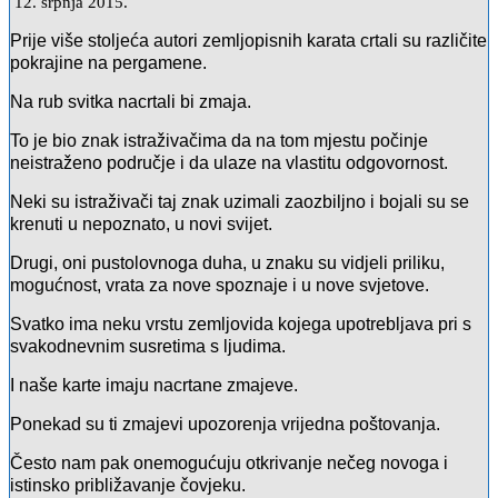
12. srpnja 2015.
Prije više stoljeća autori zemljopisnih karata crtali su različite
pokrajine na pergamene.
Na rub svitka nacrtali bi zmaja.
To je bio znak istraživačima da na tom mjestu počinje
neistraženo područje i da ulaze na vlastitu odgovornost.
Neki su istraživači taj znak uzimali zaozbiljno i bojali su se
krenuti u nepoznato, u novi svijet.
Drugi, oni pustolovnoga duha, u znaku su vidjeli priliku,
mogućnost, vrata za nove spoznaje i u nove svjetove.
Svatko ima neku vrstu zemljovida kojega upotrebljava pri s
svakodnevnim susretima s ljudima.
I naše karte imaju nacrtane zmajeve.
Ponekad su ti zmajevi
upozorenja vrijedna poštovanja.
Često nam pak onemogućuju otkrivanje nečeg novoga i
istinsko približavanje čovjeku.