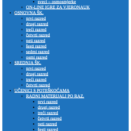
sveci – osmosmjerke
ON-LINE IGRE ZA VJERONAUK
OSNOVNA ŠK.
prvi razred
drugi razred
treći razred
četvrti razred
peti razred
šesti razred
sedmi razred
osmi razred
SREDNJA ŠK.
prvi razred
drugi razred
treći razred
četvrti razred
UČENICI S POTEŠKOĆAMA
RADNI MATERIJALI PO RAZ.
prvi razred
drugi razred
treći razred
četvrti razred
peti razred
šesti razred