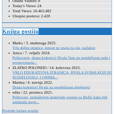
Online Visitors:
0
Today's Views:
24
Total Views:
10.463.482
Ukupno postova:
2.420
Knjiga gostiju
Marko
/
3. studenoga 2025.
Vrlo dobra stranica, mnogi ne znaju za nju, nažalost
Anica
/
7. veljače 2024.
Poštovanje, draga kolegice! Hvala Vam na nesebičnom radu i
promoviranju...
ZLATKO POLONIJO
/
14. kolovoza 2023.
VRLO EDUKATIVNA STRANICA, HVALA SVIMA KOJI SU
SUDJELOVALI, I ONIMA...
Martina
/
6. travnja 2022.
Draga kolegice! Hvala na nesebičnom dijeljenju!
edita
/
22. prosinca 2021.
Poštovani, pretražujem materijale vezene za Božić kako bih
animirala moje...
Posjetite knjigu gostiju