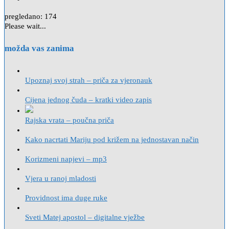
pregledano:
174
Please wait...
možda vas zanima
Upoznaj svoj strah – priča za vjeronauk
Cijena jednog čuda – kratki video zapis
Rajska vrata – poučna priča
Kako nacrtati Mariju pod križem na jednostavan način
Korizmeni napjevi – mp3
Vjera u ranoj mladosti
Providnost ima duge ruke
Sveti Matej apostol – digitalne vježbe