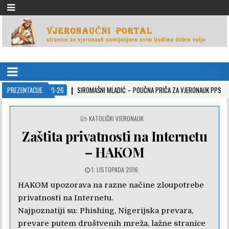
VJERONAUČNI PORTAL
stranice za vjeronauk namjenjene svim ljudima dobre volje
PREZENTACIJE
2022-10-26
SIROMAŠNI MLADIĆ – POUČNA PRIČA ZA VJERONAUK PPS
2
POSTED
KATOLIČKI VJERONAUK
IN
Zaštita privatnosti na Internetu
– HAKOM
1. LISTOPADA 2016.
HAKOM upozorava na razne načine zloupotrebe
privatnosti na Internetu.
Najpoznatiji su: Phishing, Nigerijska prevara,
prevare putem društvenih mreža, lažne stranice