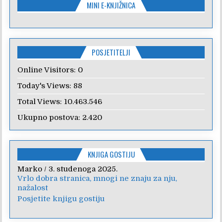
MINI E-KNJIŽNICA
POSJETITELJI
Online Visitors:
0
Today's Views:
88
Total Views:
10.463.546
Ukupno postova:
2.420
KNJIGA GOSTIJU
Marko
Anica
/
/
7. veljače 2024.
3. studenoga 2025.
Vrlo dobra stranica, mnogi ne znaju za nju,
Poštovanje, draga kolegice! Hvala Vam na
nažalost
nesebičnom radu i promoviranju...
Posjetite knjigu gostiju